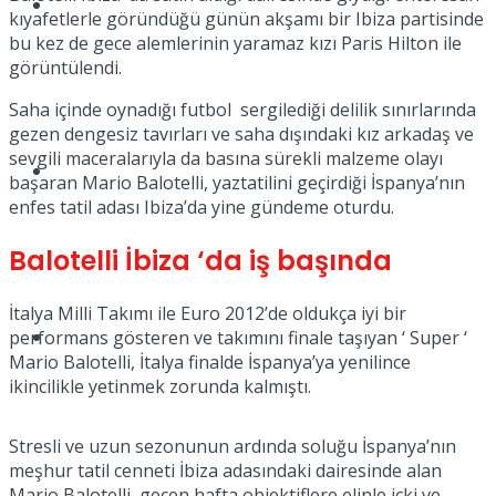
Müzik
kıyafetlerle göründüğü günün akşamı bir Ibiza partisinde
bu kez de gece alemlerinin yaramaz kızı Paris Hilton ile
görüntülendi.
Saha içinde oynadığı futbol sergilediği delilik sınırlarında
gezen dengesiz tavırları ve saha dışındaki kız arkadaş ve
sevgili maceralarıyla da basına sürekli malzeme olayı
Sinema
başaran Mario Balotelli, yaztatilini geçirdiği İspanya’nın
enfes tatil adası Ibiza’da yine gündeme oturdu.
Balotelli İbiza ‘da iş başında
İtalya Milli Takımı ile Euro 2012’de oldukça iyi bir
Tatil
performans gösteren ve takımını finale taşıyan ‘ Super ‘
Mario Balotelli, İtalya finalde İspanya’ya yenilince
ikincilikle yetinmek zorunda kalmıştı.
Stresli ve uzun sezonunun ardında soluğu İspanya’nın
meşhur tatil cenneti İbiza adasındaki dairesinde alan
Mario Balotelli, geçen hafta objektiflere elinle içki ve