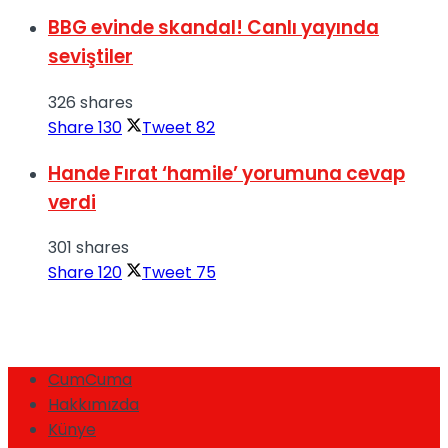
BBG evinde skandal! Canlı yayında
seviştiler
326 shares
Share
130
Tweet
82
Hande Fırat ‘hamile’ yorumuna cevap
verdi
301 shares
Share
120
Tweet
75
CumCuma
Hakkımızda
Künye