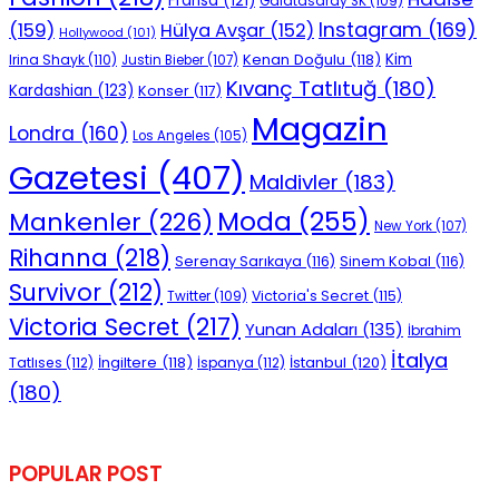
Fransa
(121)
Galatasaray SK
(109)
Instagram
(169)
(159)
Hülya Avşar
(152)
Hollywood
(101)
Kenan Doğulu
(118)
Kim
Irina Shayk
(110)
Justin Bieber
(107)
Kıvanç Tatlıtuğ
(180)
Kardashian
(123)
Konser
(117)
Magazin
Londra
(160)
Los Angeles
(105)
Gazetesi
(407)
Maldivler
(183)
Moda
(255)
Mankenler
(226)
New York
(107)
Rihanna
(218)
Serenay Sarıkaya
(116)
Sinem Kobal
(116)
Survivor
(212)
Victoria's Secret
(115)
Twitter
(109)
Victoria Secret
(217)
Yunan Adaları
(135)
İbrahim
İtalya
İngiltere
(118)
İstanbul
(120)
Tatlıses
(112)
İspanya
(112)
(180)
POPULAR POST