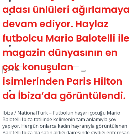
Kadınca
adası ünlüleri ağırlamaya
Podcast
devam ediyor. Haylaz
futbolcu Mario Balotelli ile
Dünya
magazin dünyasının en
çok konuşulan
isimlerinden Paris Hilton
Türkiye
da İbiza’da görüntülendi.
No Result
Ibiza / NationalTurk – Futbolun haşarı çocuğu Mario
Balotelli Ibiza tatilinde kelimenin tam anlamıyla şov
View All Result
yapıyor. Hergün onlarca kadın hayranıyla görüntülenen
Balotelli Ibiza ‘da satın aldığı dairesinde giydiği enteresan