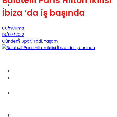
Balotelli Paris Hilton ikilisi
Gündem
İbiza ‘da iş başında
Yaşam
CumCuma
18/07/2012
Videolar
Gündem
,
Spor
,
Tatil
,
Yaşam
Sağlık
TV
Gündem
Kadınca
Dünya