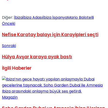
No Result
Diğer:
İbiza
İbiza Adası
İbiza İspanya
Mario Balotelli
Önceki
Nefise Karatay balayı için Karayipleri seçti
View All Result
Sonraki
Hülya Avşar karaya ayak bastı
İlgili
Haberler
Magazin