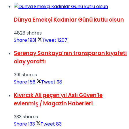
Dünya Emekçi Kadınlar Günü kutlu olsun
4828 shares
Share
1931
Tweet
1207
Serenay Sarıkaya’nın transparan kıyafeti
olay yarattı
391 shares
Share
156
Tweet
98
Kıvırcık Ali geçen yıl Aslı Güven’le
evlenmiş / Magazin Haberleri
333 shares
Share
133
Tweet
83