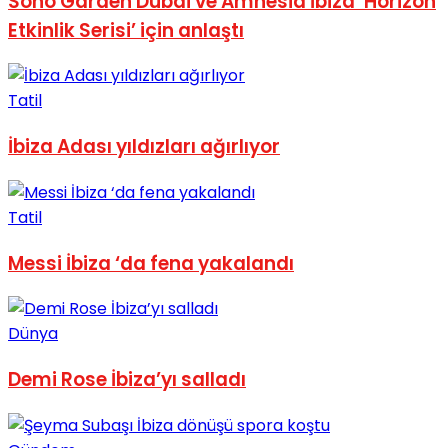
Soho Garden Dubai ve Amnesia İbiza ‘Horizon
Etkinlik Serisi’ için anlaştı
Tatil
İbiza Adası yıldızları ağırlıyor
Tatil
Messi İbiza ‘da fena yakalandı
Dünya
Demi Rose İbiza’yı salladı