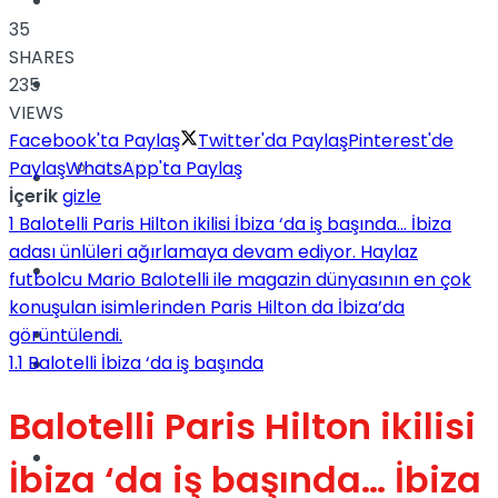
Yaşam
35
SHARES
Türkiye
235
VIEWS
Facebook'ta Paylaş
Twitter'da Paylaş
Pinterest'de
Sağlık
Paylaş
WhatsApp'ta Paylaş
Müzik
İçerik
gizle
1
Balotelli Paris Hilton ikilisi İbiza ‘da iş başında… İbiza
adası ünlüleri ağırlamaya devam ediyor. Haylaz
Sinema
futbolcu Mario Balotelli ile magazin dünyasının en çok
konuşulan isimlerinden Paris Hilton da İbiza’da
TV
görüntülendi.
1.1
Balotelli İbiza ‘da iş başında
Tatil
Balotelli Paris Hilton ikilisi
Spor
İbiza ‘da iş başında… İbiza