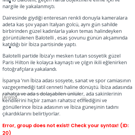
Spor
nargile ile yakalanmıştı.
Dairesinde giydiği enteresan renkli donuyla kameralara
adeta kas şov yapan Italyan golcü, aynı gün sahilde
birbirinden güzel kadınlarla yakın temas halindeyken
görüntülenen Balotelli , esas şovunu günün akşamında
katıldığı bir İbiza partisinde yaptı.
Podcast
Balotelli partide İbiza’yı mesken tutan sosyetik güzel
Paris Hilton ile kolayca kaynaştı ve çılgın ikili eğlenirken
fotoğrafçılara yakalandı.
İspanya ‘nın İbiza adası sosyete, sanat ve spor camiasının
vazgeçemediği tatil cenneti haline dönüştü. İbiza adasında
rahatça ve ada s dolaşabilen ünlüler, ada sakinlerinin
kendilerini hiçbir zaman rahatsız etmediğini ve
gönüllerince İbiza adasının ve İbiza güneşinin tadını
çıkardıklarını belirtiyorlar.
Error, group does not exist! Check your syntax! (ID:
20)