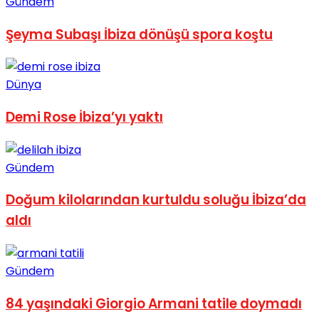
Gündem
Şeyma Subaşı İbiza dönüşü spora koştu
Dünya
Demi Rose İbiza’yı yaktı
Gündem
Doğum kilolarından kurtuldu soluğu İbiza’da
aldı
Gündem
84 yaşındaki Giorgio Armani tatile doymadı