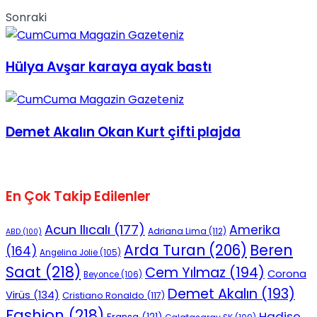
Sonraki
Hülya Avşar karaya ayak bastı
Demet Akalın Okan Kurt çifti plajda
En Çok Takip Edilenler
Acun Ilıcalı
(177)
Amerika
Adriana Lima
(112)
ABD
(100)
Beren
Arda Turan
(206)
(164)
Angelina Jolie
(105)
Saat
(218)
Cem Yılmaz
(194)
Corona
Beyonce
(106)
Demet Akalın
(193)
Virüs
(134)
Cristiano Ronaldo
(117)
Fashion
(218)
Hadise