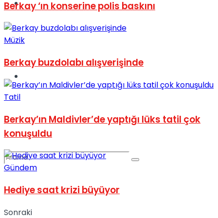
Spor
Berkay ‘ın konserine polis baskını
Müzik
Berkay buzdolabı alışverişinde
Podcast
Tatil
Berkay’ın Maldivler’de yaptığı lüks tatil çok
konuşuldu
Gündem
Hediye saat krizi büyüyor
Sonraki