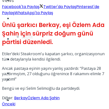
Yaşam
VIEWS
Facebook'ta Paylaş
Twitter'da Paylaş
Pinterest'de
Paylaş
WhatsApp'ta Paylaş
Türkiye
Ünlü şarkıcı Berkay, eşi Özlem Ada
Şahin için sürpriz doğum günü
Sağlık
Müzik
partisi düzenledi.
Etiler’deki Steakroom’u kapatan şarkıcı, organizasyonun
tüm detaylarıyla kendisi ilgilendi.
Sinema
Ancak pastaya eşinin yaşını yanlış yazdırdı: “Pastaya 28
TV
yazdırmıştım, 27 olduğunu öğrenince 8 rakamını elimle 7
yaptım!”
Tatil
Bengü ve eşi Selim Selimoğlu da partideydi.
Diğer:
Berkay
Özlem Ada Şahin
Spor
Önceki