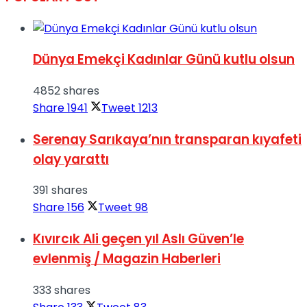
Dünya Emekçi Kadınlar Günü kutlu olsun
4852 shares
Share
1941
Tweet
1213
Serenay Sarıkaya’nın transparan kıyafeti
olay yarattı
391 shares
Share
156
Tweet
98
Kıvırcık Ali geçen yıl Aslı Güven’le
evlenmiş / Magazin Haberleri
333 shares