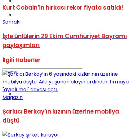
Kadınca
Kurt Cobain’in hırkası rekor fiyata satıldı!
Podcast
Sonraki
İşte ünlülerin 29 Ekim Cumhuriyet Bayramı
paylaşımları
Dünya
İlgili
Haberler
Türkiye
Magazin
No Result
Şarkıcı Berkay’ın kızının üzerine mobilya
düştü
View All Result