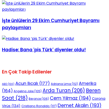
No Result
İşte ünlülerin 29 Ekim Cumhuriyet Bayramı
paylaşımları
View All Result
Hadise: Bana 'pis Türk' diyenler oldu!
En Çok Takip Edilenler
Acun Ilıcalı
(177)
Amerika
Adriana Lima
(112)
ABD
(100)
Beren
Arda Turan
(206)
(164)
Angelina Jolie
(105)
Saat
(218)
Cem Yılmaz
(194)
Corona
Beyonce
(106)
Demet Akalın
(193)
Virüs
(134)
Cristiano Ronaldo
(117)