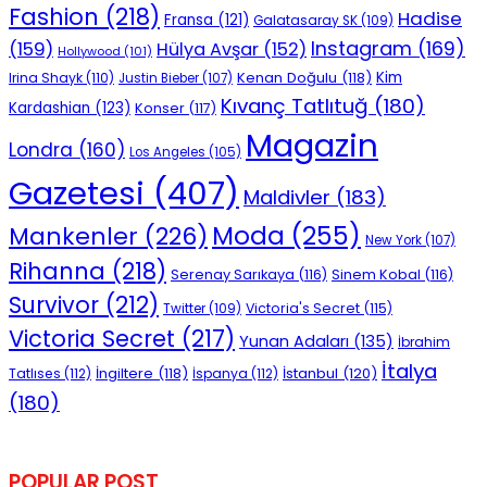
Fashion
(218)
Hadise
Fransa
(121)
Galatasaray SK
(109)
Instagram
(169)
(159)
Hülya Avşar
(152)
Hollywood
(101)
Kenan Doğulu
(118)
Kim
Irina Shayk
(110)
Justin Bieber
(107)
Kıvanç Tatlıtuğ
(180)
Kardashian
(123)
Konser
(117)
Magazin
Londra
(160)
Los Angeles
(105)
Gazetesi
(407)
Maldivler
(183)
Moda
(255)
Mankenler
(226)
New York
(107)
Rihanna
(218)
Serenay Sarıkaya
(116)
Sinem Kobal
(116)
Survivor
(212)
Victoria's Secret
(115)
Twitter
(109)
Victoria Secret
(217)
Yunan Adaları
(135)
İbrahim
İtalya
İngiltere
(118)
İstanbul
(120)
Tatlıses
(112)
İspanya
(112)
(180)
POPULAR POST