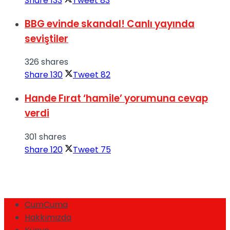
Share
133
Tweet
83
BBG evinde skandal! Canlı yayında
seviştiler
326 shares
Share
130
Tweet
82
Hande Fırat ‘hamile’ yorumuna cevap
verdi
301 shares
Share
120
Tweet
75
CumCuma
Hakkımızda