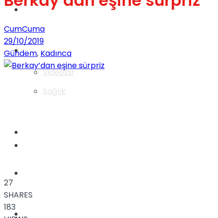
Berkay’dan eşine sürpriz
Gündem
CumCuma
29/10/2019
Yaşam
Gündem
,
Kadınca
Videolar
Sağlık
TV
Gündem
Kadınca
27
SHARES
183
Dünya