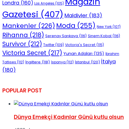
Magazin
Londra
(160)
Los Angeles
(105)
Gazetesi
(407)
Maldivler
(183)
Moda
(255)
Mankenler
(226)
New York
(107)
Rihanna
(218)
Serenay Sarıkaya
(116)
Sinem Kobal
(116)
Survivor
(212)
Victoria's Secret
(115)
Twitter
(109)
Victoria Secret
(217)
Yunan Adaları
(135)
İbrahim
İtalya
İngiltere
(118)
İstanbul
(120)
Tatlıses
(112)
İspanya
(112)
(180)
POPULAR POST
Dünya Emekçi Kadınlar Günü kutlu olsun