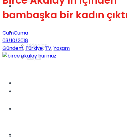
Birce Akalay’ın içinden
Gündem
bambaşka bir kadın çıktı
Yaşam
CumCuma
03/10/2018
Videolar
Gündem
,
Türkiye
,
TV
,
Yaşam
Sağlık
TV
Gündem
Kadınca
Dünya