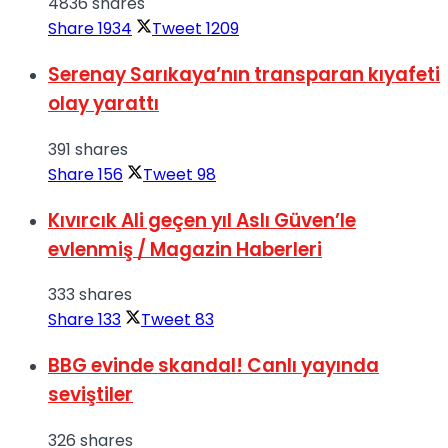
4836 shares
Share
1934
Tweet
1209
Serenay Sarıkaya’nın transparan kıyafeti
olay yarattı
391 shares
Share
156
Tweet
98
Kıvırcık Ali geçen yıl Aslı Güven’le
evlenmiş / Magazin Haberleri
333 shares
Share
133
Tweet
83
BBG evinde skandal! Canlı yayında
seviştiler
326 shares