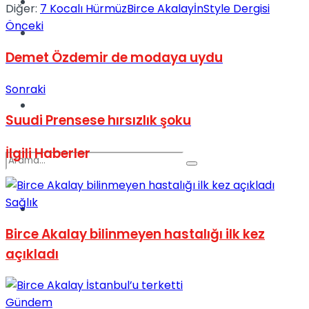
Kadınca
Diğer:
7 Kocalı Hürmüz
Birce Akalay
İnStyle Dergisi
Önceki
Podcast
Demet Özdemir de modaya uydu
Sonraki
Dünya
Suudi Prensese hırsızlık şoku
İlgili
Haberler
Sağlık
Türkiye
No Result
Birce Akalay bilinmeyen hastalığı ilk kez
açıkladı
View All Result
Gündem