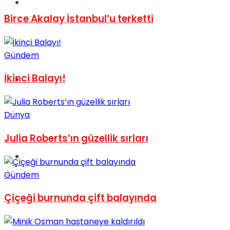
Müzik
Birce Akalay İstanbul’u terketti
Gündem
İkinci Balayı!
Sinema
Dünya
Julia Roberts’ın güzellik sırları
Tatil
Gündem
Çiçeği burnunda çift balayında