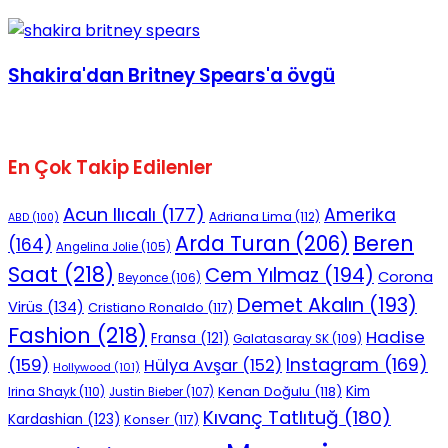
No Result
Shakira'dan Britney Spears'a övgü
En Çok Takip Edilenler
View All Result
Acun Ilıcalı
(177)
Amerika
Adriana Lima
(112)
ABD
(100)
Beren
Arda Turan
(206)
(164)
Angelina Jolie
(105)
Saat
(218)
Cem Yılmaz
(194)
Corona
Beyonce
(106)
Demet Akalın
(193)
Virüs
(134)
Cristiano Ronaldo
(117)
Fashion
(218)
Hadise
Fransa
(121)
Galatasaray SK
(109)
Instagram
(169)
(159)
Hülya Avşar
(152)
Hollywood
(101)
Kenan Doğulu
(118)
Kim
Irina Shayk
(110)
Justin Bieber
(107)
Kıvanç Tatlıtuğ
(180)
Kardashian
(123)
Konser
(117)