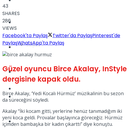
Yaşam
43
SHARES
286
Türkiye
VIEWS
Facebook'ta Paylaş
Twitter'da Paylaş
Pinterest'de
Paylaş
WhatsApp'ta Paylaş
Sağlık
Müzik
Güzel oyuncu Birce Akalay, InStyle
Sinema
dergisine kapak oldu.
TV
Birce Akalay, ‘Yedi Kocalı Hürmüz’ müzikalinin bu sezon
Tatil
da süreceğini söyledi.
Akalay “İki kocam gitti, yerlerine henüz tanımadığım iki
yeni koca geldi. Provalar başlayınca göreceğiz. Hürmüz
Spor
içimden bambaşka bir kadın çıkarttı” diye konuştu.