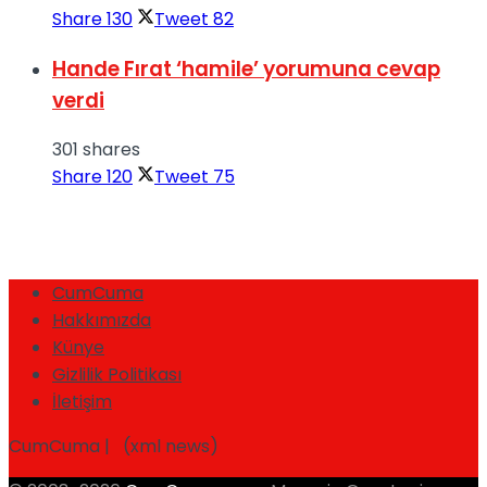
Share
130
Tweet
82
Hande Fırat ‘hamile’ yorumuna cevap
verdi
301 shares
Share
120
Tweet
75
CumCuma
Hakkımızda
Künye
Gizlilik Politikası
İletişim
CumCuma | (xml news)