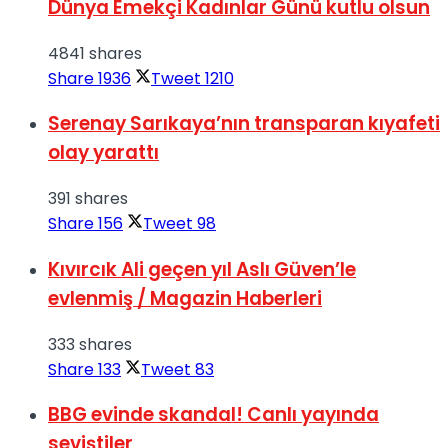
Dünya Emekçi Kadınlar Günü kutlu olsun
4841 shares
Share
1936
Tweet
1210
Serenay Sarıkaya’nın transparan kıyafeti
olay yarattı
391 shares
Share
156
Tweet
98
Kıvırcık Ali geçen yıl Aslı Güven’le
evlenmiş / Magazin Haberleri
333 shares
Share
133
Tweet
83
BBG evinde skandal! Canlı yayında
seviştiler