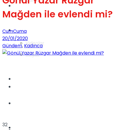
Gönül Yazar Rüzgar
Gündem
Mağden ile evlendi mi?
Yaşam
CumCuma
20/01/2020
Videolar
Gündem
,
Kadınca
Sağlık
TV
Gündem
Kadınca
32
Dünya