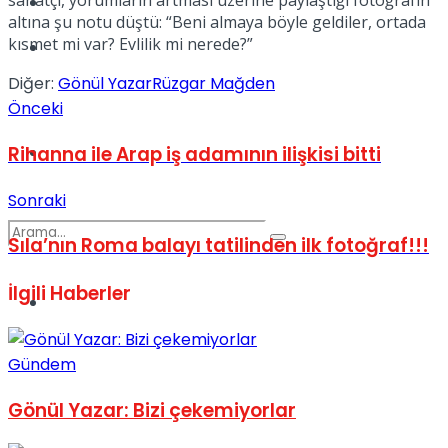
sanatçı, yorumların artması üzerine paylaştığı fotoğrafın
Kadınca
altına şu notu düştü: “Beni almaya böyle geldiler, ortada
kısmet mi var? Evlilik mi nerede?”
Podcast
Diğer:
Gönül Yazar
Rüzgar Mağden
Önceki
Rihanna ile Arap iş adamının ilişkisi bitti
Dünya
Sonraki
Sıla’nın Roma balayı tatilinden ilk fotoğraf!!!
İlgili
Haberler
Türkiye
No Result
Gündem
View All Result
Gönül Yazar: Bizi çekemiyorlar