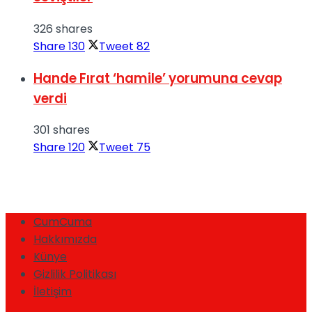
326 shares
Share
130
Tweet
82
Hande Fırat ‘hamile’ yorumuna cevap
verdi
301 shares
Share
120
Tweet
75
CumCuma
Hakkımızda
Künye
Gizlilik Politikası
İletişim