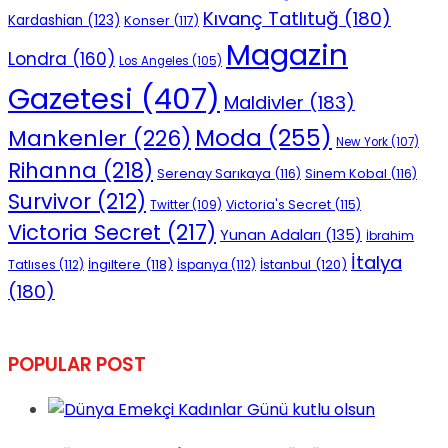
Kıvanç Tatlıtuğ
(180)
Kardashian
(123)
Konser
(117)
No Result
Magazin
Londra
(160)
Los Angeles
(105)
Gazetesi
(407)
Maldivler
(183)
Moda
(255)
Mankenler
(226)
New York
(107)
Rihanna
(218)
View All Result
Serenay Sarıkaya
(116)
Sinem Kobal
(116)
Survivor
(212)
Victoria's Secret
(115)
Twitter
(109)
Victoria Secret
(217)
Yunan Adaları
(135)
İbrahim
İtalya
İngiltere
(118)
İstanbul
(120)
Tatlıses
(112)
İspanya
(112)
(180)
POPULAR POST