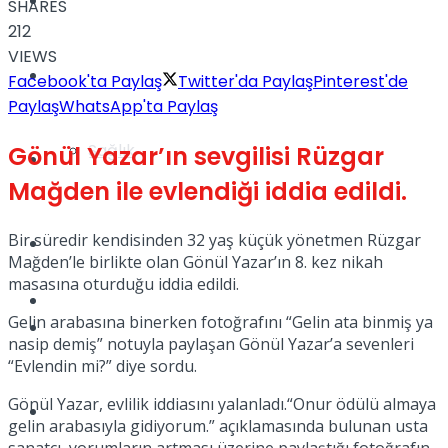
Yaşam
SHARES
212
VIEWS
Türkiye
Facebook'ta Paylaş
Twitter'da Paylaş
Pinterest'de
Paylaş
WhatsApp'ta Paylaş
Sağlık
Gönül Yazar’ın sevgilisi Rüzgar
Müzik
Mağden ile evlendiği iddia edildi.
Bir süredir kendisinden 32 yaş küçük yönetmen Rüzgar
Sinema
Mağden’le birlikte olan Gönül Yazar’ın 8. kez nikah
masasına oturduğu iddia edildi.
TV
Gelin arabasına binerken fotoğrafını “Gelin ata binmiş ya
Tatil
nasip demiş” notuyla paylaşan Gönül Yazar’a sevenleri
“Evlendin mi?” diye sordu.
Gönül Yazar, evlilik iddiasını yalanladı.“Onur ödülü almaya
Spor
gelin arabasıyla gidiyorum.” açıklamasında bulunan usta