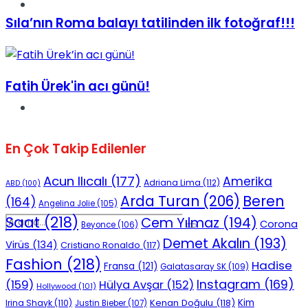
Spor
Sıla’nın Roma balayı tatilinden ilk fotoğraf!!!
Fatih Ürek'in acı günü!
Podcast
En Çok Takip Edilenler
Acun Ilıcalı
(177)
Amerika
Adriana Lima
(112)
ABD
(100)
Beren
Arda Turan
(206)
(164)
Angelina Jolie
(105)
Saat
(218)
Cem Yılmaz
(194)
Corona
Beyonce
(106)
Demet Akalın
(193)
Virüs
(134)
Cristiano Ronaldo
(117)
Fashion
(218)
Hadise
Fransa
(121)
Galatasaray SK
(109)
Instagram
(169)
(159)
Hülya Avşar
(152)
Hollywood
(101)
Kenan Doğulu
(118)
Kim
Irina Shayk
(110)
Justin Bieber
(107)