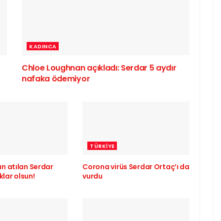
KADINCA
Chloe Loughnan açıkladı: Serdar 5 aydır
nafaka ödemiyor
TÜRKIYE
 atılan Serdar
Corona virüs Serdar Ortaç’ı da
klar olsun!
vurdu