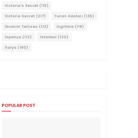
Victoria's Secret
(115)
Victoria Secret
(217)
Yunan Adaları
(135)
İbrahim Tatlıses
(112)
İngiltere
(118)
İspanya
(112)
İstanbul
(120)
İtalya
(180)
POPULAR POST