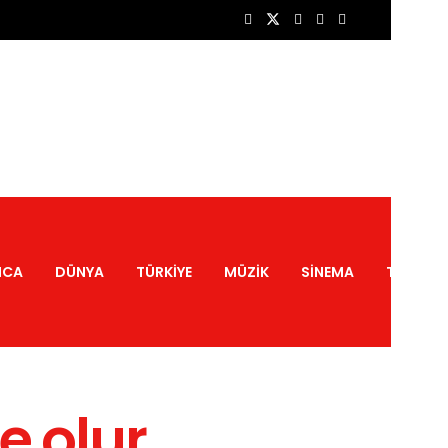
NCA
DÜNYA
TÜRKIYE
MÜZIK
SINEMA
TATIL
e olur…