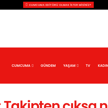
CUMCUMA EDITÖRÜ OLMAK İSTER MISINIZ?
CUMCUMA
GÜNDEM
YAŞAM
TV
KADI
 Takipten çıksa n