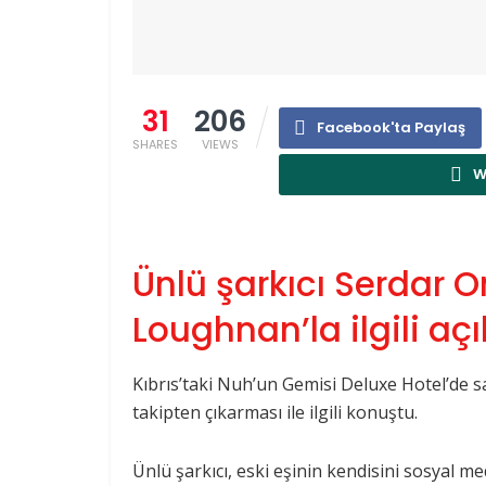
31
206
Facebook'ta Paylaş
SHARES
VIEWS
W
Ünlü şarkıcı Serdar O
Loughnan’la ilgili a
Kıbrıs’taki Nuh’un Gemisi Deluxe Hotel’de s
takipten çıkarması ile ilgili konuştu.
Ünlü şarkıcı, eski eşinin kendisini sosyal m