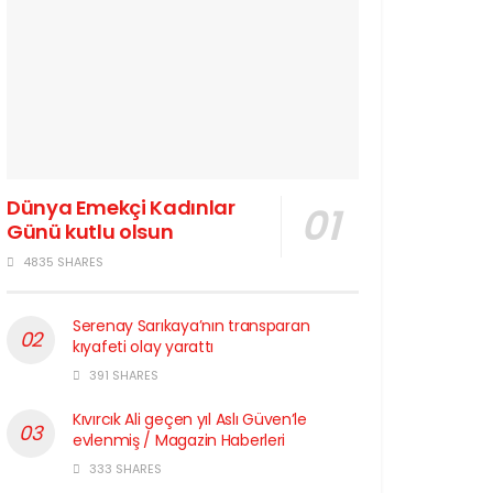
Dünya Emekçi Kadınlar
Günü kutlu olsun
4835 SHARES
Serenay Sarıkaya’nın transparan
kıyafeti olay yarattı
391 SHARES
Kıvırcık Ali geçen yıl Aslı Güven’le
evlenmiş / Magazin Haberleri
333 SHARES