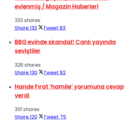
evlenmiş / Magazin Haberleri
333 shares
Share
133
Tweet
83
BBG evinde skandal! Canlı yayında
seviştiler
326 shares
Share
130
Tweet
82
Hande Fırat ‘hamile’ yorumuna cevap
verdi
301 shares
Share
120
Tweet
75