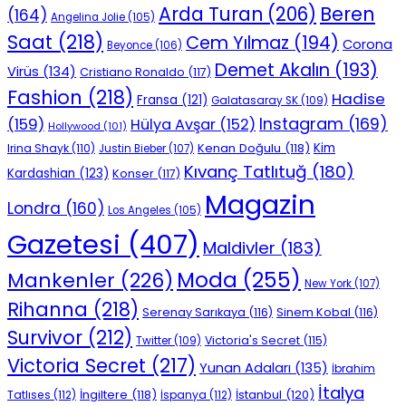
Beren
Arda Turan
(206)
(164)
Angelina Jolie
(105)
Saat
(218)
Cem Yılmaz
(194)
Corona
Beyonce
(106)
Demet Akalın
(193)
Virüs
(134)
Cristiano Ronaldo
(117)
Fashion
(218)
Hadise
Fransa
(121)
Galatasaray SK
(109)
Instagram
(169)
(159)
Hülya Avşar
(152)
Hollywood
(101)
Kenan Doğulu
(118)
Kim
Irina Shayk
(110)
Justin Bieber
(107)
Kıvanç Tatlıtuğ
(180)
Kardashian
(123)
Konser
(117)
Magazin
Londra
(160)
Los Angeles
(105)
Gazetesi
(407)
Maldivler
(183)
Moda
(255)
Mankenler
(226)
New York
(107)
Rihanna
(218)
Serenay Sarıkaya
(116)
Sinem Kobal
(116)
Survivor
(212)
Victoria's Secret
(115)
Twitter
(109)
Victoria Secret
(217)
Yunan Adaları
(135)
İbrahim
İtalya
İngiltere
(118)
İstanbul
(120)
Tatlıses
(112)
İspanya
(112)