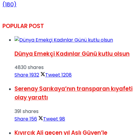
(180)
POPULAR POST
Dünya Emekçi Kadınlar Günü kutlu olsun
4830 shares
Share
1932
Tweet
1208
Serenay Sarıkaya’nın transparan kıyafeti
olay yarattı
391 shares
Share
156
Tweet
98
Kıvırcık Ali geçen yıl Aslı Güven’le