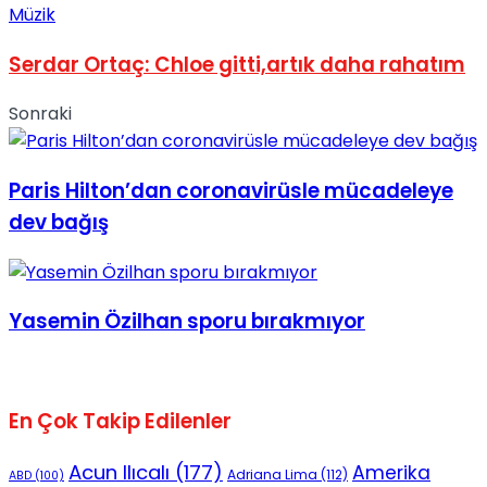
Müzik
No Result
Serdar Ortaç: Chloe gitti,artık daha rahatım
Sonraki
Paris Hilton’dan coronavirüsle mücadeleye
View All Result
dev bağış
Yasemin Özilhan sporu bırakmıyor
En Çok Takip Edilenler
Acun Ilıcalı
(177)
Amerika
Adriana Lima
(112)
ABD
(100)