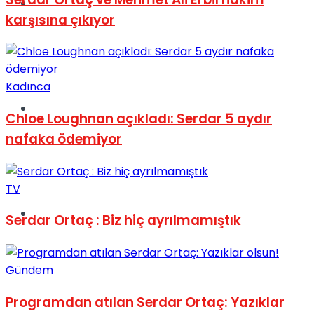
Müzik
karşısına çıkıyor
Kadınca
Sinema
Chloe Loughnan açıkladı: Serdar 5 aydır
nafaka ödemiyor
TV
Tatil
Serdar Ortaç : Biz hiç ayrılmamıştık
Gündem
Programdan atılan Serdar Ortaç: Yazıklar