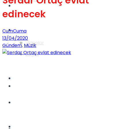
Serdar Ortaç evlat
Gündem
edinecek
Yaşam
CumCuma
13/04/2020
Videolar
Gündem
,
Müzik
Sağlık
TV
Gündem
Kadınca
Dünya