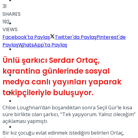
Yaşam
31
SHARES
192
Türkiye
VIEWS
Facebook'ta Paylaş
Twitter'da Paylaş
Pinterest'de
Paylaş
WhatsApp'ta Paylaş
Sağlık
Müzik
Ünlü şarkıcı Serdar Ortaç,
karantina günlerinde sosyal
Sinema
medya canlı yayınları yaparak
takipçileriyle buluşuyor.
TV
Tatil
Chloe Loughnan’dan boşandıktan sonra Seçil Gür’le kısa
süre birlikte olan şarkıcı, “Tek yaşıyorum. Yalnız öleceğim”
açıklaması yapmıştı.
Spor
Bir kız çocuğu evlat edinmek istediğini belirten Ortaç,