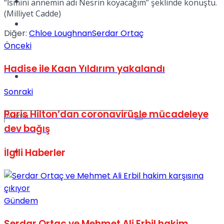
Kadınca
“İsmini annemin adı Nesrin koyacağım” şeklinde konuştu.
(Milliyet Cadde)
Podcast
Diğer:
Chloe Loughnan
Serdar Ortaç
Önceki
Hadise ile Kaan Yıldırım yakalandı
Dünya
Sonraki
Paris Hilton’dan coronavirüsle mücadeleye
dev bağış
Türkiye
İlgili
Haberler
No Result
View All Result
Gündem
Serdar Ortaç ve Mehmet Ali Erbil hakim