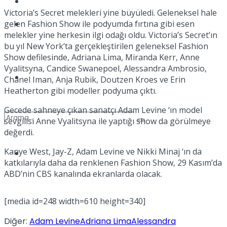
Kadınca
Victoria’s Secret melekleri yine büyüledi. Geleneksel hale
Podcast
gelen Fashion Show ile podyumda fırtına gibi esen
melekler yine herkesin ilgi odağı oldu. Victoria’s Secret’ın
bu yıl New York’ta gerçekleştirilen geleneksel Fashion
Show defilesinde, Adriana Lima, Miranda Kerr, Anne
Vyalitsyna, Candice Swanepoel, Alessandra Ambrosio,
Dünya
Chanel Iman, Anja Rubik, Doutzen Kroes ve Erin
Heatherton gibi modeller podyuma çıktı.
Gecede sahneye çıkan sanatçı Adam Levine ‘ın model
sevgilisi Anne Vyalitsyna ile yaptığı show da görülmeye
değerdi.
Kanye West, Jay-Z, Adam Levine ve Nikki Minaj ‘ın da
Türkiye
No Result
katkılarıyla daha da renklenen Fashion Show, 29 Kasım’da
ABD’nin CBS kanalında ekranlarda olacak.
[media id=248 width=610 height=340]
View All Result
Diğer:
Adam Levine
Adriana Lima
Alessandra