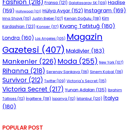
Fashion
(218)
Hadise
Fransa
(121)
Galatasaray SK
(109)
Instagram
(169)
(159)
Hülya Avşar
(152)
Hollywood
(101)
Kenan Doğulu
(118)
Kim
Irina Shayk
(110)
Justin Bieber
(107)
Kıvanç Tatlıtuğ
(180)
Kardashian
(123)
Konser
(117)
Magazin
Londra
(160)
Los Angeles
(105)
Gazetesi
(407)
Maldivler
(183)
Moda
(255)
Mankenler
(226)
New York
(107)
Rihanna
(218)
Serenay Sarıkaya
(116)
Sinem Kobal
(116)
Survivor
(212)
Victoria's Secret
(115)
Twitter
(109)
Victoria Secret
(217)
Yunan Adaları
(135)
İbrahim
İtalya
İngiltere
(118)
İstanbul
(120)
Tatlıses
(112)
İspanya
(112)
(180)
POPULAR POST