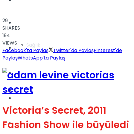
Yaşam
29
Türkiye
SHARES
194
VIEWS
Sağlık
Müzik
Facebook'ta Paylaş
Twitter'da Paylaş
Pinterest'de
Paylaş
WhatsApp'ta Paylaş
Sinema
TV
Tatil
Victoria’s Secret, 2011
Fashion Show ile büyüledi
Spor