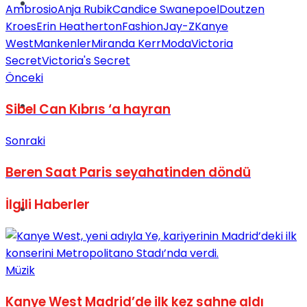
Müzik
Ambrosio
Anja Rubik
Candice Swanepoel
Doutzen
Kroes
Erin Heatherton
Fashion
Jay-Z
Kanye
West
Mankenler
Miranda Kerr
Moda
Victoria
Secret
Victoria's Secret
Önceki
Sinema
Sibel Can Kıbrıs ‘a hayran
Sonraki
Beren Saat Paris seyahatinden döndü
İlgili
Haberler
Tatil
Müzik
Kanye West Madrid’de ilk kez sahne aldı