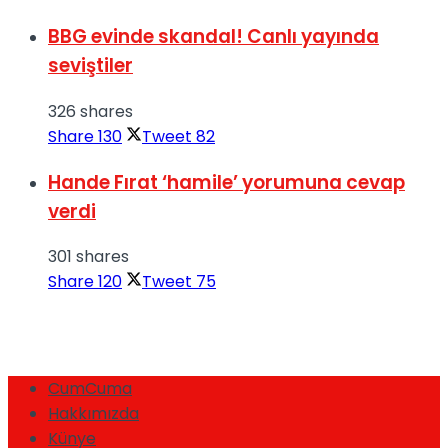
BBG evinde skandal! Canlı yayında
seviştiler
326 shares
Share
130
Tweet
82
Hande Fırat ‘hamile’ yorumuna cevap
verdi
301 shares
Share
120
Tweet
75
CumCuma
Hakkımızda
Künye