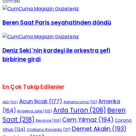
Sonraki
Beren Saat Paris seyahatinden döndü
Deniz Seki 'nin kardeşi ile orkestra şefi
birbirine girdi
En Çok Takip Edilenler
Acun Ilıcalı
(177)
Amerika
Adriana Lima
(112)
ABD
(100)
Beren
Arda Turan
(206)
(164)
Angelina Jolie
(105)
Saat
(218)
Cem Yılmaz
(194)
Corona
Beyonce
(106)
Demet Akalın
(193)
Virüs
(134)
Cristiano Ronaldo
(117)