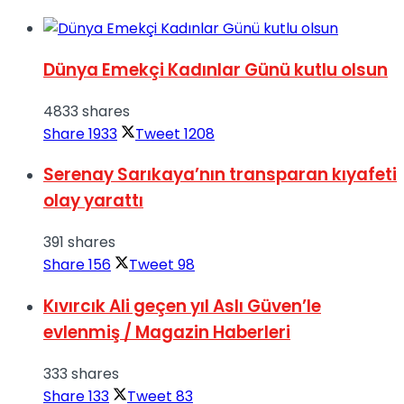
Dünya Emekçi Kadınlar Günü kutlu olsun
4833 shares
Share
1933
Tweet
1208
Serenay Sarıkaya’nın transparan kıyafeti
olay yarattı
391 shares
Share
156
Tweet
98
Kıvırcık Ali geçen yıl Aslı Güven’le
evlenmiş / Magazin Haberleri
333 shares
Share
133
Tweet
83