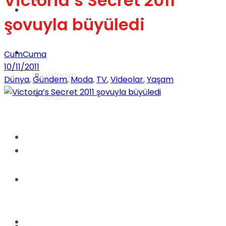
Victoria’s Secret 2011
Gündem
şovuyla büyüledi
Yaşam
CumCuma
10/11/2011
Videolar
Dünya
,
Gündem
,
Moda
,
TV
,
Videolar
,
Yaşam
Sağlık
TV
Gündem
Kadınca
Dünya