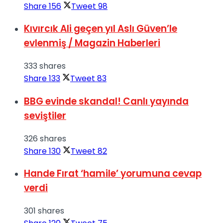
Share
156
Tweet
98
Kıvırcık Ali geçen yıl Aslı Güven’le
evlenmiş / Magazin Haberleri
333 shares
Share
133
Tweet
83
BBG evinde skandal! Canlı yayında
seviştiler
326 shares
Share
130
Tweet
82
Hande Fırat ‘hamile’ yorumuna cevap
verdi
301 shares