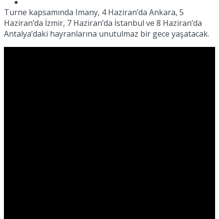
Müzik
Turne kapsamında Imany, 4 Haziran’da Ankara, 5
Haziran’da İzmir, 7 Haziran’da İstanbul ve 8 Haziran’da
Antalya’daki hayranlarına unutulmaz bir gece yaşatacak.
Sinema
Tatil