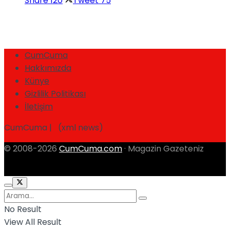
Share
120
Tweet
75
CumCuma
Hakkımızda
Künye
Gizlilik Politikası
İletişim
CumCuma | (xml news)
© 2008-2026
CumCuma.com
· Magazin Gazeteniz
No Result
View All Result