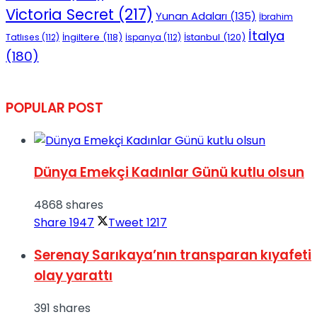
Victoria Secret
(217)
Yunan Adaları
(135)
İbrahim
İtalya
İngiltere
(118)
İstanbul
(120)
Tatlıses
(112)
İspanya
(112)
(180)
POPULAR POST
Dünya Emekçi Kadınlar Günü kutlu olsun
4868 shares
Share
1947
Tweet
1217
Serenay Sarıkaya’nın transparan kıyafeti
olay yarattı
391 shares