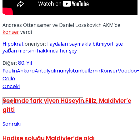
Spor
Andreas Ottensamer ve Daniel Lozakovich AKM’de
konser
verdi
Hipokrat
öneriyor:
Faydaları saymakla bitmiyor! İşte
Podcast
yaban mersini hakkında her şey
Diğer:
80. Yıl
Feelin
Ankara
Antalya
Imany
İstanbul
İzmir
Konser
Voodoo-
Cello
Önceki
Seçimde fark yiyen Hüseyin Filiz, Maldivler’e
gitti
Sonraki
Hadise soluğu Maldivler’de aldı