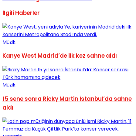
No Result
İlgili
Haberler
Müzik
View All Result
Kanye West Madrid’de ilk kez sahne aldı
Müzik
15 sene sonra Ricky Martin İstanbul’da sahne
aldı