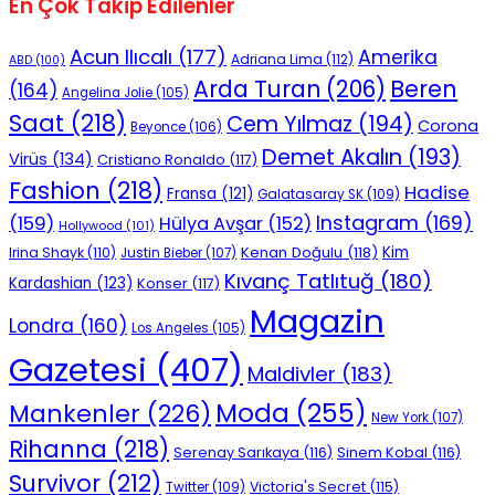
En Çok Takip Edilenler
Acun Ilıcalı
(177)
Amerika
Adriana Lima
(112)
ABD
(100)
Beren
Arda Turan
(206)
(164)
Angelina Jolie
(105)
Saat
(218)
Cem Yılmaz
(194)
Corona
Beyonce
(106)
Demet Akalın
(193)
Virüs
(134)
Cristiano Ronaldo
(117)
Fashion
(218)
Hadise
Fransa
(121)
Galatasaray SK
(109)
Instagram
(169)
(159)
Hülya Avşar
(152)
Hollywood
(101)
Kenan Doğulu
(118)
Kim
Irina Shayk
(110)
Justin Bieber
(107)
Kıvanç Tatlıtuğ
(180)
Kardashian
(123)
Konser
(117)
Magazin
Londra
(160)
Los Angeles
(105)
Gazetesi
(407)
Maldivler
(183)
Moda
(255)
Mankenler
(226)
New York
(107)
Rihanna
(218)
Serenay Sarıkaya
(116)
Sinem Kobal
(116)
Survivor
(212)
Victoria's Secret
(115)
Twitter
(109)