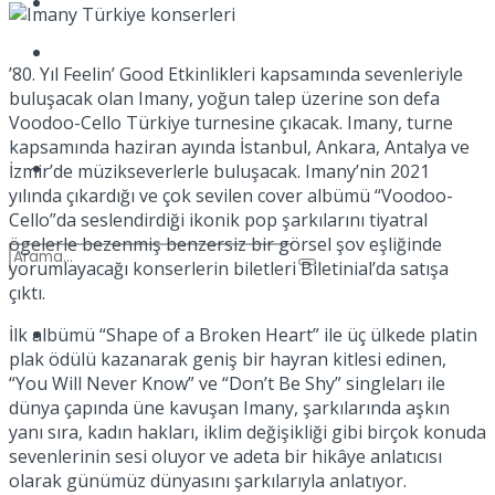
Kadınca
Podcast
’80. Yıl Feelin’ Good Etkinlikleri kapsamında sevenleriyle
buluşacak olan Imany, yoğun talep üzerine son defa
Voodoo-Cello Türkiye turnesine çıkacak. Imany, turne
kapsamında haziran ayında İstanbul, Ankara, Antalya ve
Dünya
İzmir’de müzikseverlerle buluşacak. Imany’nin 2021
yılında çıkardığı ve çok sevilen cover albümü “Voodoo-
Cello”da seslendirdiği ikonik pop şarkılarını tiyatral
ögelerle bezenmiş benzersiz bir görsel şov eşliğinde
yorumlayacağı konserlerin biletleri Biletinial’da satışa
çıktı.
Türkiye
İlk albümü “Shape of a Broken Heart” ile üç ülkede platin
No Result
plak ödülü kazanarak geniş bir hayran kitlesi edinen,
“You Will Never Know” ve “Don’t Be Shy” singleları ile
dünya çapında üne kavuşan Imany, şarkılarında aşkın
yanı sıra, kadın hakları, iklim değişikliği gibi birçok konuda
View All Result
sevenlerinin sesi oluyor ve adeta bir hikâye anlatıcısı
olarak günümüz dünyasını şarkılarıyla anlatıyor.