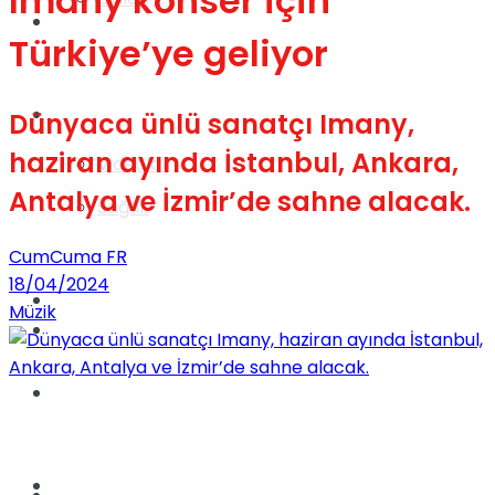
Imany konser için
Gündem
Türkiye’ye geliyor
Yaşam
Dünyaca ünlü sanatçı Imany,
haziran ayında İstanbul, Ankara,
Videolar
Antalya ve İzmir’de sahne alacak.
Sağlık
CumCuma FR
18/04/2024
TV
Müzik
Gündem
Kadınca
Dünya