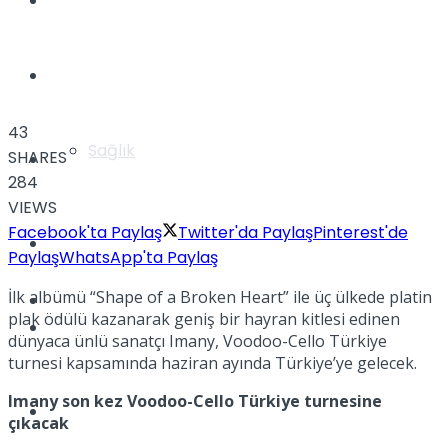
Yaşam
Türkiye
43
Sağlık
SHARES
Müzik
284
VIEWS
Facebook'ta Paylaş
Twitter'da Paylaş
Pinterest'de
Sinema
Paylaş
WhatsApp'ta Paylaş
İlk albümü “Shape of a Broken Heart” ile üç ülkede platin
TV
plak ödülü kazanarak geniş bir hayran kitlesi edinen
Tatil
dünyaca ünlü sanatçı Imany, Voodoo-Cello Türkiye
turnesi kapsamında haziran ayında Türkiye’ye gelecek.
Imany son kez Voodoo-Cello Türkiye turnesine
Spor
çıkacak