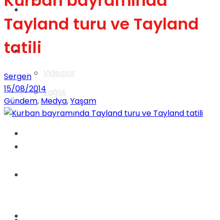
Kurban bayramında
Gündem
Tayland turu ve Tayland
tatili
Yaşam
Videolar
Sergen
15/08/2014
Sağlık
Gündem
,
Medya
,
Yaşam
TV
Gündem
Kadınca
Dünya