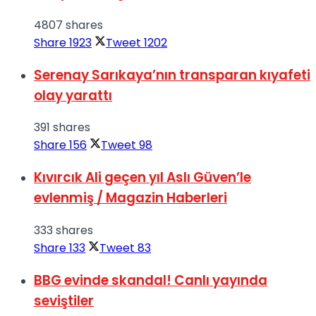
4807 shares
Share
1923
Tweet
1202
Serenay Sarıkaya’nın transparan kıyafeti
olay yarattı
391 shares
Share
156
Tweet
98
Kıvırcık Ali geçen yıl Aslı Güven’le
evlenmiş / Magazin Haberleri
333 shares
Share
133
Tweet
83
BBG evinde skandal! Canlı yayında
seviştiler