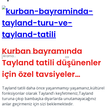
Kadınca
Podcast
Dünya
Kurban bayramında
Tayland tatili düşünenler
için özel tavsiyeler…
Türkiye
No Result
Tayland tatili daha önce yaşanmamışı yaşamanız,kültürel
fonksiyonlar olarak Tayland’ı keşfetmeniz,Tayland
View All Result
turuna çıkıp bambaşka diyarlarda unutamayacağınız
anlar geçirmeniz için sizi beklemektedir.