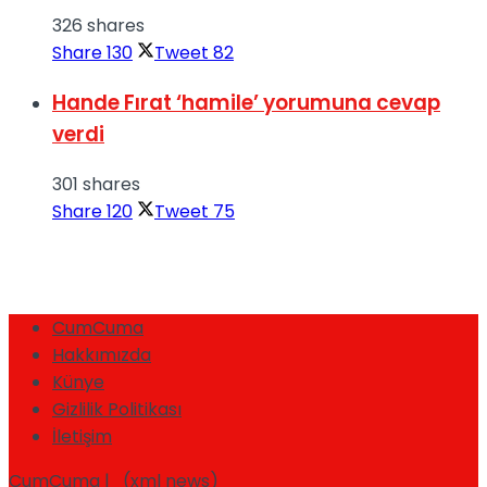
326 shares
Share
130
Tweet
82
Hande Fırat ‘hamile’ yorumuna cevap
verdi
301 shares
Share
120
Tweet
75
CumCuma
Hakkımızda
Künye
Gizlilik Politikası
İletişim
CumCuma | (xml news)