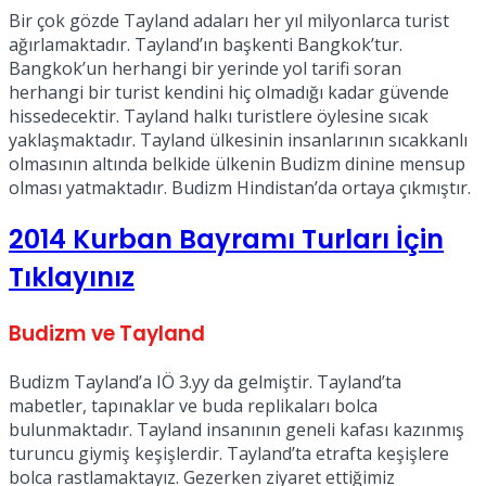
Bir çok gözde Tayland adaları her yıl milyonlarca turist
No Result
ağırlamaktadır. Tayland’ın başkenti Bangkok’tur.
Bangkok’un herhangi bir yerinde yol tarifi soran
herhangi bir turist kendini hiç olmadığı kadar güvende
hissedecektir. Tayland halkı turistlere öylesine sıcak
yaklaşmaktadır. Tayland ülkesinin insanlarının sıcakkanlı
olmasının altında belkide ülkenin Budizm dinine mensup
olması yatmaktadır. Budizm Hindistan’da ortaya çıkmıştır.
View All Result
2014 Kurban Bayramı Turları İçin
Tıklayınız
Budizm ve Tayland
Budizm Tayland’a IÖ 3.yy da gelmiştir. Tayland’ta
mabetler, tapınaklar ve buda replikaları bolca
bulunmaktadır. Tayland insanının geneli kafası kazınmış
turuncu giymiş keşişlerdir. Tayland’ta etrafta keşişlere
bolca rastlamaktayız. Gezerken ziyaret ettiğimiz