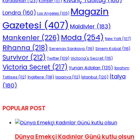
Kıvanç Tatlıtuğ
(180)
Kardashian
(123)
Konser
(117)
Magazin
Londra
(160)
Los Angeles
(105)
Gazetesi
(407)
Maldivler
(183)
Moda
(254)
Mankenler
(226)
New York
(107)
Rihanna
(218)
Serenay Sarıkaya
(116)
Sinem Kobal
(116)
Survivor
(212)
Victoria's Secret
(115)
Twitter
(109)
Victoria Secret
(217)
Yunan Adaları
(135)
İbrahim
İtalya
İngiltere
(118)
İstanbul
(120)
Tatlıses
(112)
İspanya
(112)
(180)
POPULAR POST
Dünya Emekçi Kadınlar Günü kutlu olsun