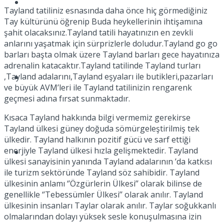
Müzik
Tayland tatiliniz esnasında daha önce hiç görmediğiniz
Tay kültürünü öğrenip Buda heykellerinin ihtişamına
şahit olacaksınız.Tayland tatili hayatınızın en zevkli
anlarını yaşatmak için sürprizlerle doludur.Tayland go go
barları başta olmak üzere Tayland barları gece hayatınıza
adrenalin katacaktır.Tayland tatilinde Tayland turları
,Tayland adalarını,Tayland eşyaları ile butikleri,pazarları
Sinema
ve büyük AVM’leri ile Tayland tatilinizin rengarenk
geçmesi adına fırsat sunmaktadır.
Kısaca Tayland hakkında bilgi vermemiz gerekirse
Tayland ülkesi güney doğuda sömürgeleştirilmiş tek
ülkedir. Tayland halkının pozitif gücü ve sarf ettiği
enerjiyle Tayland ülkesi hızla gelişmektedir. Tayland
Tatil
ülkesi sanayisinin yanında Tayland adalarının ’da katkısı
ile turizm sektöründe Tayland söz sahibidir. Tayland
ülkesinin anlamı ‘’Özgürlerin Ülkesi’’ olarak bilinse de
genellikle ‘’Tebessümler Ülkesi’’ olarak anılır. Tayland
ülkesinin insanları Taylar olarak anılır. Taylar soğukkanlı
olmalarından dolayı yüksek sesle konuşulmasına izin