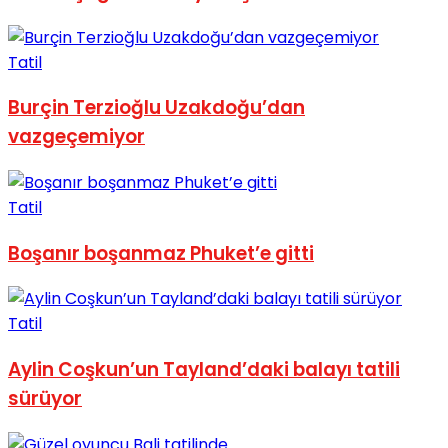
Tatil
Burçin Terzioğlu Uzakdoğu’dan
vazgeçemiyor
Tatil
Boşanır boşanmaz Phuket’e gitti
Tatil
Aylin Coşkun’un Tayland’daki balayı tatili
sürüyor