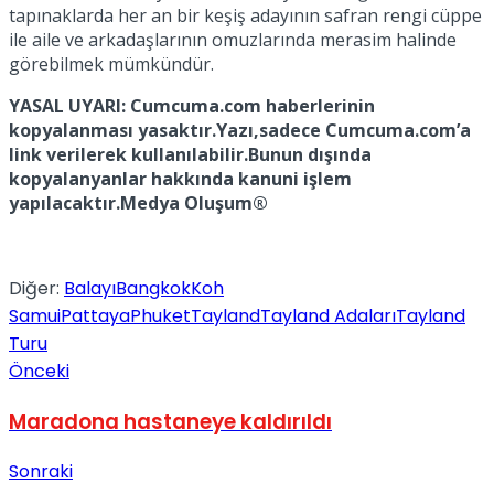
tapınaklarda her an bir keşiş adayının safran rengi cüppe
ile aile ve arkadaşlarının omuzlarında merasim halinde
görebilmek mümkündür.
YASAL UYARI: Cumcuma.com haberlerinin
kopyalanması yasaktır.Yazı,sadece Cumcuma.com’a
link verilerek kullanılabilir.Bunun dışında
kopyalanyanlar hakkında kanuni işlem
yapılacaktır.Medya Oluşum®
Diğer:
Balayı
Bangkok
Koh
Samui
Pattaya
Phuket
Tayland
Tayland Adaları
Tayland
Turu
Önceki
Maradona hastaneye kaldırıldı
Sonraki