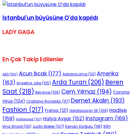
İstanbul'un büyüsüne O'da kapıldı
LADY GAGA
En Çok Takip Edilenler
Acun Ilıcalı
(177)
Amerika
Adriana Lima
(112)
ABD
(100)
Beren
Arda Turan
(206)
(163)
Angelina Jolie
(105)
Saat
(218)
Cem Yılmaz
(194)
Corona
Beyonce
(106)
Demet Akalın
(193)
Virüs
(134)
Cristiano Ronaldo
(117)
Fashion
(217)
Hadise
Fransa
(121)
Galatasaray SK
(109)
Instagram
(169)
(159)
Hülya Avşar
(152)
Hollywood
(101)
Kenan Doğulu
(118)
Kim
Irina Shayk
(110)
Justin Bieber
(107)