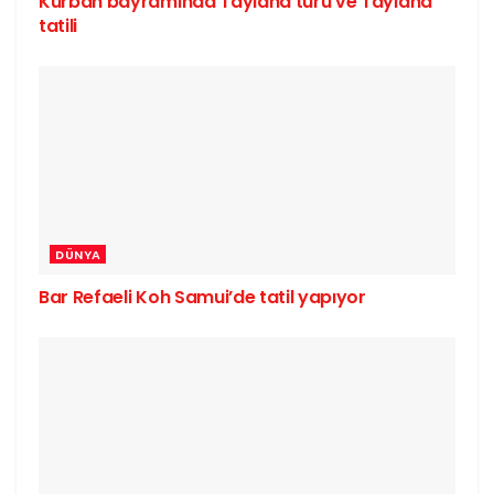
Kurban bayramında Tayland turu ve Tayland
tatili
DÜNYA
Bar Refaeli Koh Samui’de tatil yapıyor