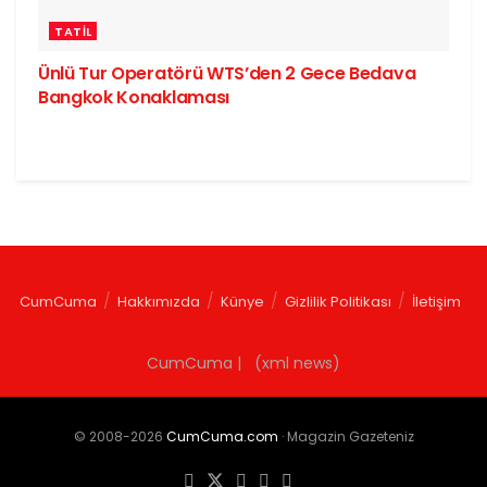
TATIL
Ünlü Tur Operatörü WTS’den 2 Gece Bedava
Bangkok Konaklaması
CumCuma
Hakkımızda
Künye
Gizlilik Politikası
İletişim
CumCuma | (xml news)
© 2008-2026
CumCuma.com
· Magazin Gazeteniz