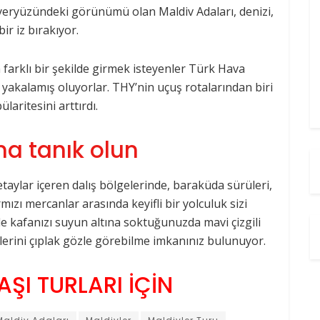
 yeryüzündeki görünümü olan Maldiv Adaları, denizi,
ir iz bırakıyor.
n farklı bir şekilde girmek isteyenler Türk Hava
 yakalamış oluyorlar. THY’nin uçuş rotalarından biri
laritesini arttırdı.
na tanık olun
detaylar içeren dalış bölgelerinde, baraküda sürüleri,
mızı mercanlar arasında keyifli bir yolculuk sizi
’de kafanızı suyun altına soktuğunuzda mavi çizgili
ülerini çıplak gözle görebilme imkanınız bulunuyor.
ŞI TURLARI İÇİN