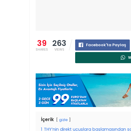
39
263
Facebook'ta Paylaş
SHARES
VIEWS
W
İçerik
gizle
1
THY’nin direkt uçuşlara başlamasından sonr