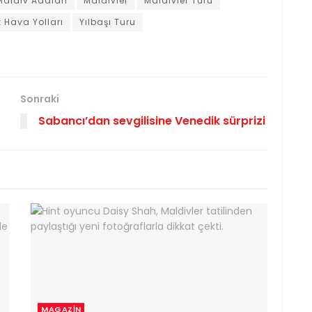
Maldiv Adaları
Maldivler
Maldivler Turu
k Hava Yolları
Yılbaşı Turu
Sonraki
Sabancı’dan sevgilisine Venedik sürprizi
MAGAZIN