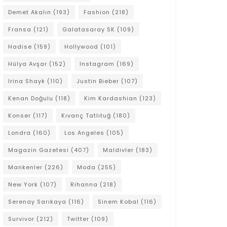
Demet Akalın
(193)
Fashion
(218)
Fransa
(121)
Galatasaray SK
(109)
Hadise
(159)
Hollywood
(101)
Hülya Avşar
(152)
Instagram
(169)
Irina Shayk
(110)
Justin Bieber
(107)
Kenan Doğulu
(118)
Kim Kardashian
(123)
Konser
(117)
Kıvanç Tatlıtuğ
(180)
Londra
(160)
Los Angeles
(105)
Magazin Gazetesi
(407)
Maldivler
(183)
Mankenler
(226)
Moda
(255)
New York
(107)
Rihanna
(218)
Serenay Sarıkaya
(116)
Sinem Kobal
(116)
Survivor
(212)
Twitter
(109)