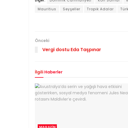
Diğer:
Dominik Cumhuriyeti
Koh Samui
Mauritius
Seyşeller
Tropik Adalar
Tür
Önceki
Vergi dostu Eda Taşpınar
İlgili
Haberler
MAGAZIN