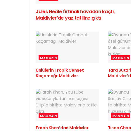
Jules Neale fırtınalı havadan kaçtı,
Maldivler’de yaz tatiline çıktı
MAGAZIN
MAGAZIN
Ünlülerin Tropik Cennet
Tara Suta
Kaçamağı: Maldivler
Maldivler’d
MAGAZIN
MAGAZIN
Farah Khan’dan Maldivler
Tisca Chop