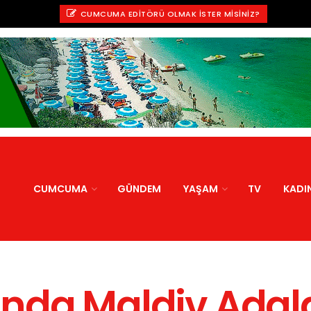
CUMCUMA EDITÖRÜ OLMAK İSTER MISINIZ?
CUMCUMA
GÜNDEM
YAŞAM
TV
KADI
rında Maldiv Adala