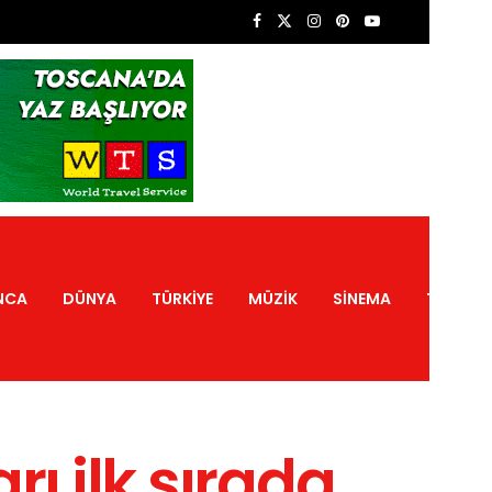
NCA
DÜNYA
TÜRKIYE
MÜZIK
SINEMA
TATIL
rı ilk sırada