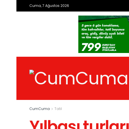
Cuma, 7 Ağustos 2026
CumCuma
Tatil
Yılbaşı turla