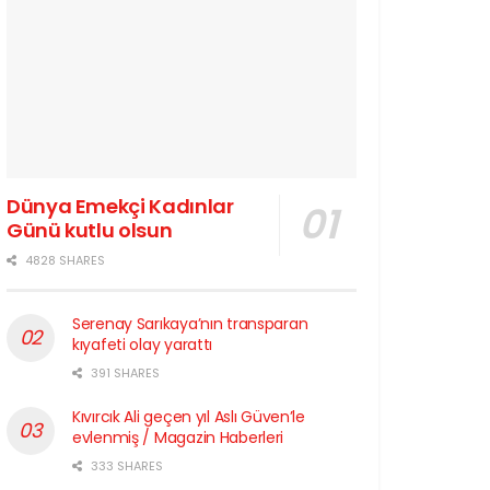
Dünya Emekçi Kadınlar
Günü kutlu olsun
4828 SHARES
Serenay Sarıkaya’nın transparan
kıyafeti olay yarattı
391 SHARES
Kıvırcık Ali geçen yıl Aslı Güven’le
evlenmiş / Magazin Haberleri
333 SHARES