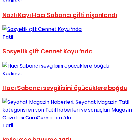
Kadınca
Nazlı Kayı Hacı Sabancı çifti nişanlandı
Tatil
Sosyetik çift Cennet Koyu ‘nda
Kadınca
Hacı Sabancı sevgilisini öpücüklere boğdu
Tatil
İsviçre’de barışma tatili