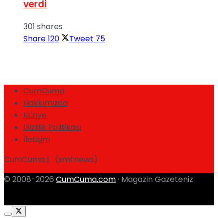
verdi
301 shares
Share
120
Tweet
75
CumCuma
Hakkımızda
Künye
Gizlilik Politikası
İletişim
CumCuma | (xml news)
© 2008-2026
CumCuma.com
· Magazin Gazeteniz