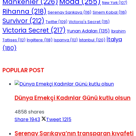
Moda
(255)
Mankenler
(226)
New York
(107)
Rihanna
(218)
Serenay Sarıkaya
(116)
Sinem Kobal
(116)
Survivor
(212)
Victoria's Secret
(115)
Twitter
(109)
Victoria Secret
(217)
Yunan Adaları
(135)
İbrahim
İtalya
İngiltere
(118)
İstanbul
(120)
Tatlıses
(112)
İspanya
(112)
(180)
POPULAR POST
Dünya Emekçi Kadınlar Günü kutlu olsun
4858 shares
Share
1943
Tweet
1215
Serenay Sarıkaya’nın transparan kıyafeti