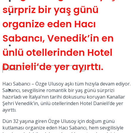
Kadınca
sürpriz bir yaş günü
Podcast
organize eden Hacı
Sabancı, Venedik’in en
Dünya
ünlü otellerinden Hotel
Danieli’de yer ayırttı.
Hacı Sabancı – Özge Ulusoy aşkı tüm hızıyla devam ediyor.
Türkiye
Sabancı, sevgilisine romantik bir yaş günü sürprizi
No Result
hazırladı ve İtalya’nın tarihi dokusunu koruyan Kanallar
Şehri Venedik’in, ünlü otellerinden Hotel Danieli’de yer
ayırttı.
View All Result
Dün 32 yaşına giren Özge Ulusoy için doğum günü
kutlaması organize eden Hacı Sabancı, hem sevgilisiyle