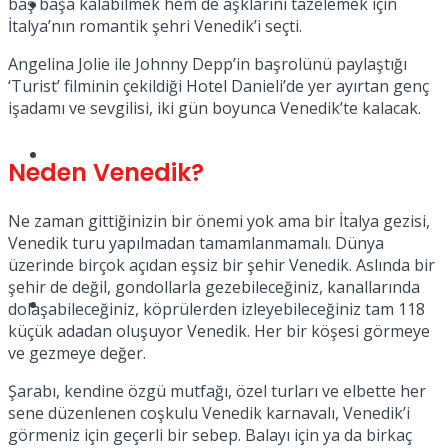
baş başa kalabilmek hem de aşklarını tazelemek için
Müzik
İtalya’nın romantik şehri Venedik’i seçti.
Angelina Jolie ile Johnny Depp’in başrolünü paylaştığı
‘Turist’ filminin çekildiği Hotel Danieli’de yer ayırtan genç
işadamı ve sevgilisi, iki gün boyunca Venedik’te kalacak.
Sinema
Neden Venedik?
Ne zaman gittiğinizin bir önemi yok ama bir İtalya gezisi,
Venedik turu yapılmadan tamamlanmamalı. Dünya
üzerinde birçok açıdan eşsiz bir şehir Venedik. Aslında bir
şehir de değil, gondollarla gezebileceğiniz, kanallarında
Tatil
dolaşabileceğiniz, köprülerden izleyebileceğiniz tam 118
küçük adadan oluşuyor Venedik. Her bir köşesi görmeye
ve gezmeye değer.
Şarabı, kendine özgü mutfağı, özel turları ve elbette her
sene düzenlenen coşkulu Venedik karnavalı, Venedik’i
görmeniz için geçerli bir sebep. Balayı için ya da birkaç