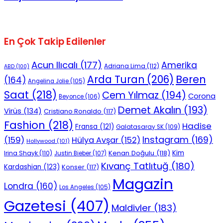
En Çok Takip Edilenler
Acun Ilıcalı
(177)
Amerika
Adriana Lima
(112)
ABD
(100)
Beren
Arda Turan
(206)
(164)
Angelina Jolie
(105)
Saat
(218)
Cem Yılmaz
(194)
Corona
Beyonce
(106)
Demet Akalın
(193)
Virüs
(134)
Cristiano Ronaldo
(117)
Fashion
(218)
Hadise
Fransa
(121)
Galatasaray SK
(109)
Instagram
(169)
(159)
Hülya Avşar
(152)
Hollywood
(101)
Kenan Doğulu
(118)
Kim
Irina Shayk
(110)
Justin Bieber
(107)
Kıvanç Tatlıtuğ
(180)
Kardashian
(123)
Konser
(117)
Magazin
Londra
(160)
Los Angeles
(105)
Gazetesi
(407)
Maldivler
(183)