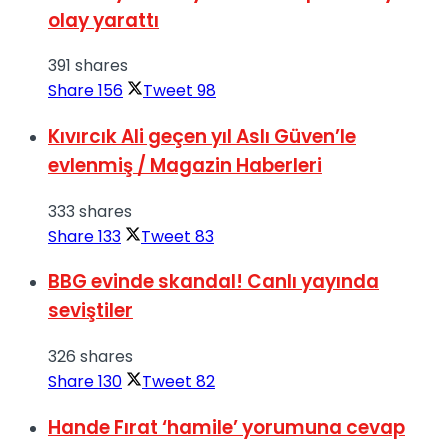
olay yarattı
391 shares
Share
156
Tweet
98
Kıvırcık Ali geçen yıl Aslı Güven’le
evlenmiş / Magazin Haberleri
333 shares
Share
133
Tweet
83
BBG evinde skandal! Canlı yayında
seviştiler
326 shares
Share
130
Tweet
82
Hande Fırat ‘hamile’ yorumuna cevap