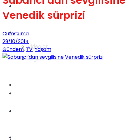
Sabancı’dan sevgilisine
Gündem
Venedik sürprizi
Yaşam
CumCuma
29/10/2014
Videolar
Gündem
,
TV
,
Yaşam
Sağlık
TV
Gündem
Kadınca
Dünya