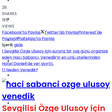
Yaşam
28
SHARES
Türkiye
185
VIEWS
Facebook'ta Paylaş
Twitter'da Paylaş
Pinterest'de
Sağlık
Paylaş
WhatsApp'ta Paylaş
Müzik
İçerik
gizle
1
Sevgilisi Özge Ulusoy için sürpriz bir yaş günü organize
eden Hacı Sabancı, Venedik’in en ünlü otellerinden
Sinema
Hotel Danieli’de yer ayırttı.
1.1
Neden Venedik?
TV
Tatil
Spor
Sevgilisi Özge Ulusoy için