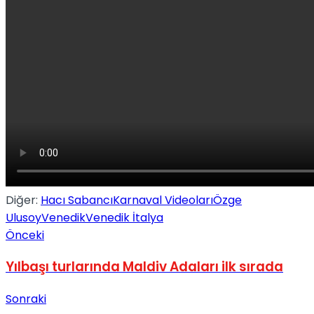
No Result
View All Result
Diğer:
Hacı Sabancı
Karnaval Videoları
Özge
Ulusoy
Venedik
Venedik İtalya
Önceki
Yılbaşı turlarında Maldiv Adaları ilk sırada
Sonraki