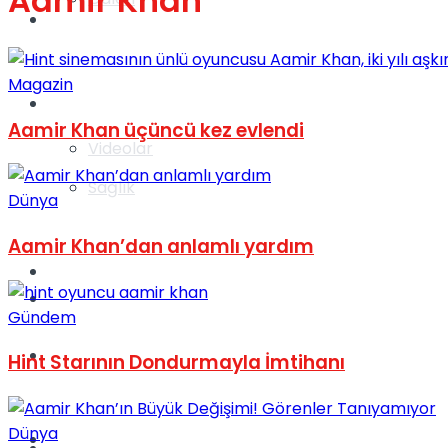
Aamir Khan
Gündem
Magazin
Yaşam
Aamir Khan üçüncü kez evlendi
Videolar
Sağlık
Dünya
Aamir Khan’dan anlamlı yardım
TV
Gündem
Gündem
Kadınca
Hint Starının Dondurmayla İmtihanı
Dünya
Dünya