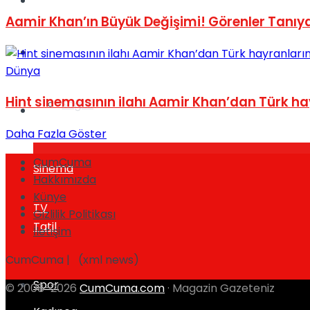
Yaşam
Aamir Khan’ın Büyük Değişimi! Görenler Tanı
Türkiye
Dünya
Hint sinemasının ilahı Aamir Khan’dan Türk h
Sağlık
Müzik
Daha Fazla Göster
CumCuma
Sinema
Hakkımızda
Künye
TV
Gizlilik Politikası
Tatil
İletişim
CumCuma | (xml news)
Spor
© 2008-2026
CumCuma.com
· Magazin Gazeteniz