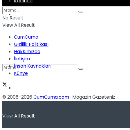
Kadınca
Podcast
No Result
View All Result
CumCuma
Dünya
Gizlilik Politikası
Hakkımızda
İletişim
İnsan Kaynakları
Künye
Türkiye
No Result
© 2008-2026
CumCuma.com
· Magazin Gazeteniz
-
View All Result
00:00
00:00