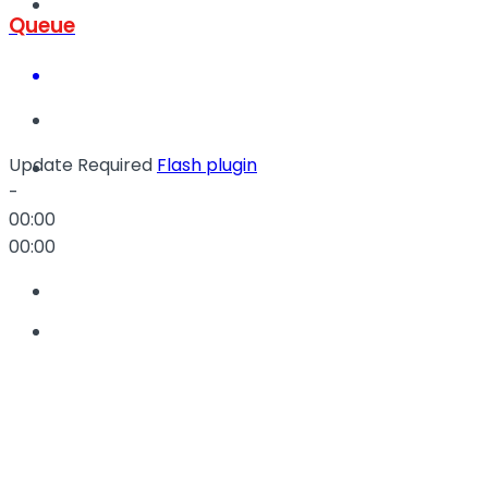
Müzik
Queue
Update Required
Flash plugin
Sinema
-
00:00
00:00
Tatil