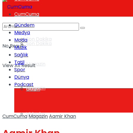
CumCuma
Gündem
Medya
Son Dakika
Moda
Son Dakika
No Result
Müzik
Sağlık
Tatil
Magazin
View All Result
Spor
Dünya
Podcast
Magazin
Galeri
Videolar
CumCuma
Magazin
Aamir Khan
Galeri