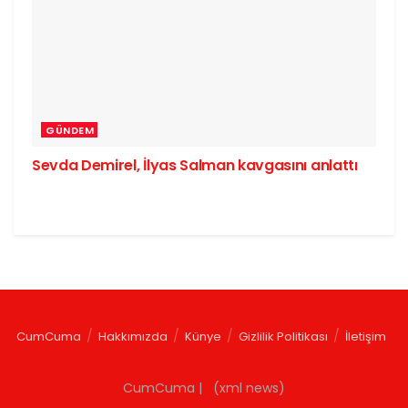
GÜNDEM
Sevda Demirel, İlyas Salman kavgasını anlattı
CumCuma
Hakkımızda
Künye
Gizlilik Politikası
İletişim
CumCuma | (xml news)