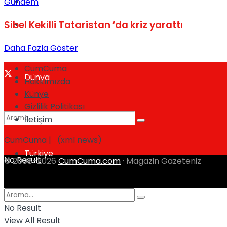
Kadınca
Gündem
Sibel Kekilli Tataristan ‘da kriz yarattı
Podcast
Daha Fazla Göster
CumCuma
Dünya
Hakkımızda
Künye
Gizlilik Politikası
İletişim
CumCuma | (xml news)
Türkiye
No Result
© 2008-2026
CumCuma.com
· Magazin Gazeteniz
View All Result
No Result
View All Result