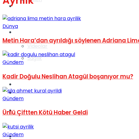
Ayrılık
Gündem
Dünya
Yaşam
Metin Hara’dan ayrıldığı söylenen Adriana Lim
Videolar
Sağlık
Gündem
Kadir Doğulu Neslihan Atagül boşanıyor mu?
TV
Gündem
Gündem
Kadınca
Ünlü Çiftten Kötü Haber Geldi
Gündem
Dünya