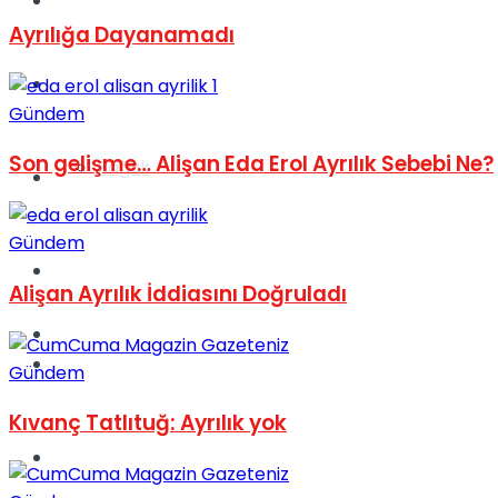
Yaşam
Ayrılığa Dayanamadı
Türkiye
Gündem
Son gelişme… Alişan Eda Erol Ayrılık Sebebi Ne?
Sağlık
Müzik
Gündem
Sinema
Alişan Ayrılık İddiasını Doğruladı
TV
Tatil
Gündem
Kıvanç Tatlıtuğ: Ayrılık yok
Spor