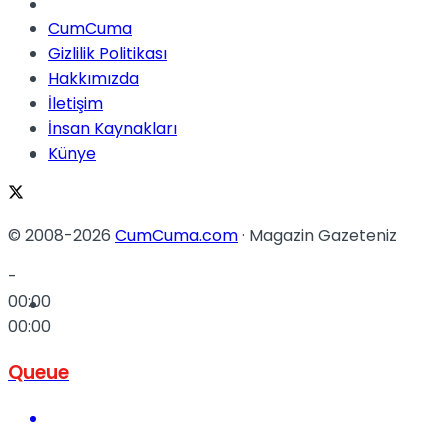
Müzik
CumCuma
Gizlilik Politikası
Hakkımızda
İletişim
İnsan Kaynakları
Künye
Sinema
© 2008-2026
CumCuma.com
· Magazin Gazeteniz
-
00:00
Tatil
00:00
Queue