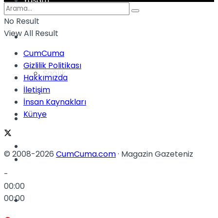
Yaşam
No Result
View All Result
Türkiye
CumCuma
Gizlilik Politikası
Sağlık
Müzik
Hakkımızda
İletişim
İnsan Kaynakları
Künye
Sinema
TV
© 2008-2026
CumCuma.com
· Magazin Gazeteniz
Tatil
-
00:00
00:00
Spor