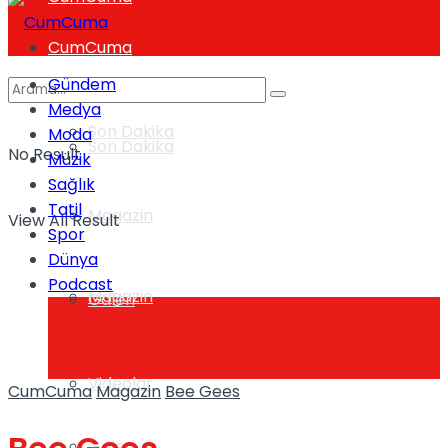
CumCuma
Gündem
Medya
Son Dakika
Moda
Son Dakika
No Result
Müzik
Sağlık
Tatil
Magazin
View All Result
Spor
Dünya
Podcast
Magazin
Galeri
Videolar
CumCuma
Magazin
Bee Gees
Galeri