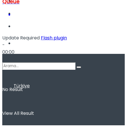
Kadınca
Queue
Podcast
Update Required
Flash plugin
Dünya
-
00:00
00:00
Türkiye
No Result
View All Result