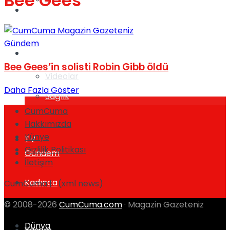
Bee Gees
Gündem
Gündem
Yaşam
Bee Gees’in solisti Robin Gibb öldü
Videolar
Daha Fazla Göster
Sağlık
CumCuma
Hakkımızda
Künye
TV
Gizlilik Politikası
Gündem
İletişim
Kadınca
CumCuma | (xml news)
© 2008-2026
CumCuma.com
· Magazin Gazeteniz
Dünya