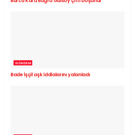
Burcu Kara Buğra Gülsoy çifti boşandı
GÜNDEM
Bade İşçil aşk iddialarını yalanladı