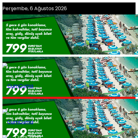
Perşembe, 6 Ağustos 2026
CumCuma Editörü Olmak İster Misiniz?
CumCuma