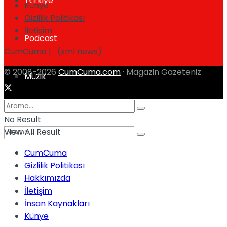
Türkiye
Künye
Gizlilik Politikası
İletişim
Podcast
CumCuma | (xml news)
© 2008-2026
CumCuma.com
· Magazin Gazeteniz
Müzik
No Result
View All Result
Sinema
CumCuma
Gizlilik Politikası
No Result
Hakkımızda
İletişim
İnsan Kaynakları
Künye
View All Result