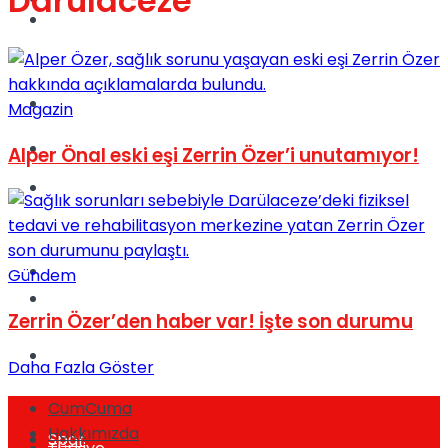
Darülaceze
Dünya
Türkiye
Magazin
Kadınca
Alper Önal eski eşi Zerrin Özer’i unutamıyor!
Müzik
Sinema
Gündem
Dünya
Zerrin Özer’den haber var! İşte son durumu
Tatil
Daha Fazla Göster
CumCuma
Hakkımızda
Spor