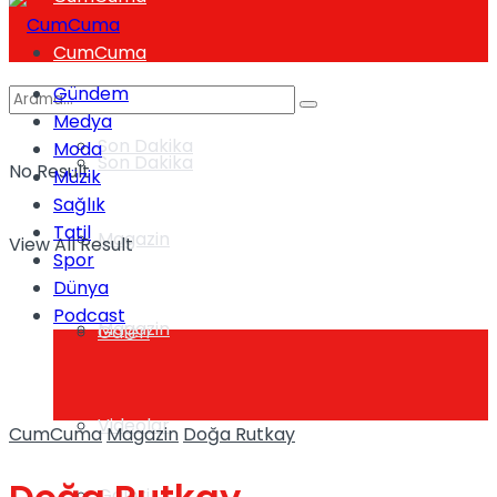
CumCuma
Gündem
Medya
Son Dakika
Moda
Son Dakika
No Result
Müzik
Sağlık
Tatil
Magazin
View All Result
Spor
Dünya
Podcast
Magazin
Galeri
Videolar
CumCuma
Magazin
Doğa Rutkay
Galeri