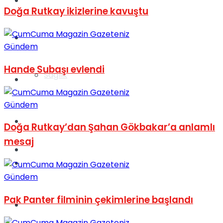
Yaşam
Doğa Rutkay ikizlerine kavuştu
Türkiye
Gündem
Hande Subaşı evlendi
Sağlık
Müzik
Gündem
Sinema
Doğa Rutkay’dan Şahan Gökbakar’a anlamlı
mesaj
TV
Tatil
Gündem
Pak Panter filminin çekimlerine başlandı
Spor