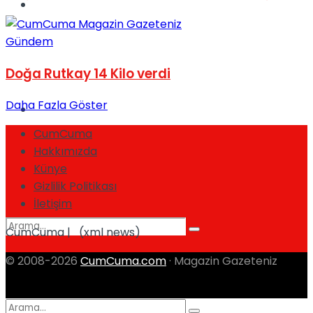
Spor
Gündem
Doğa Rutkay 14 Kilo verdi
Daha Fazla Göster
Podcast
CumCuma
Hakkımızda
Künye
Gizlilik Politikası
İletişim
CumCuma | (xml news)
© 2008-2026
CumCuma.com
· Magazin Gazeteniz