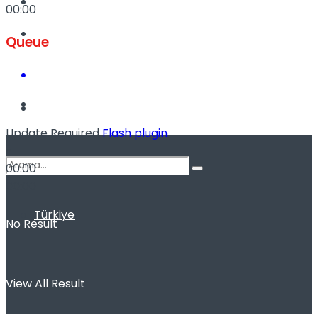
Kadınca
00:00
Podcast
Queue
Dünya
Update Required
Flash plugin
-
00:00
00:00
Türkiye
No Result
View All Result