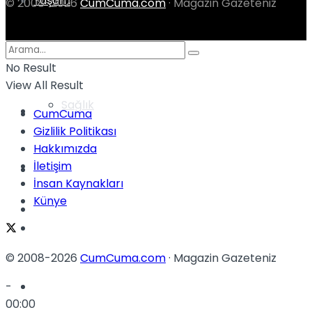
Yaşam
© 2008-2026
CumCuma.com
· Magazin Gazeteniz
Türkiye
No Result
View All Result
Sağlık
Müzik
CumCuma
Gizlilik Politikası
Hakkımızda
İletişim
Sinema
İnsan Kaynakları
Künye
TV
Tatil
© 2008-2026
CumCuma.com
· Magazin Gazeteniz
Spor
-
00:00