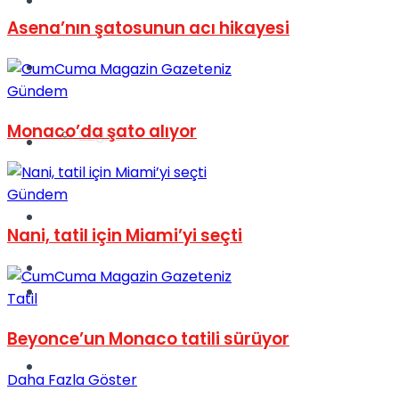
Yaşam
Asena’nın şatosunun acı hikayesi
Türkiye
Gündem
Monaco’da şato alıyor
Sağlık
Müzik
Gündem
Sinema
Nani, tatil için Miami’yi seçti
TV
Tatil
Tatil
Beyonce’un Monaco tatili sürüyor
Spor
Daha Fazla Göster