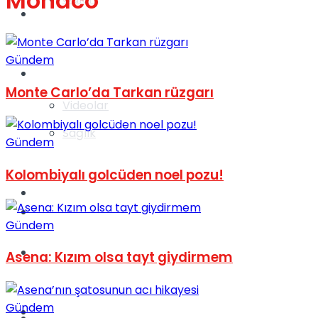
Monaco
Gündem
Gündem
Yaşam
Monte Carlo’da Tarkan rüzgarı
Videolar
Sağlık
Gündem
Kolombiyalı golcüden noel pozu!
TV
Gündem
Gündem
Kadınca
Asena: Kızım olsa tayt giydirmem
Gündem
Dünya