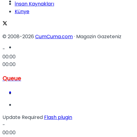
Müzik
İnsan Kaynakları
Künye
© 2008-2026
CumCuma.com
· Magazin Gazeteniz
Sinema
-
00:00
00:00
Queue
Tatil
Update Required
Flash plugin
-
00:00