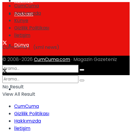
Kadınca
CumCuma
Hakkımızda
Podcast
Künye
Gizlilik Politikası
İletişim
Dünya
CumCuma | (xml news)
© 2008-2026
CumCuma.com
· Magazin Gazeteniz
No Result
Türkiye
No Result
View All Result
CumCuma
Gizlilik Politikası
View All Result
Hakkımızda
İletişim