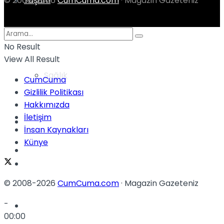
Yaşam
© 2008-2026
CumCuma.com
· Magazin Gazeteniz
Türkiye
No Result
View All Result
Sağlık
Müzik
CumCuma
Gizlilik Politikası
Hakkımızda
İletişim
Sinema
İnsan Kaynakları
Künye
TV
Tatil
© 2008-2026
CumCuma.com
· Magazin Gazeteniz
-
Spor
00:00