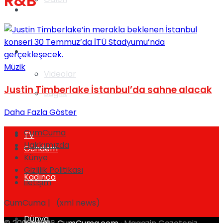
R&B
Gündem
Yaşam
Müzik
Videolar
Justin Timberlake İstanbul’da sahne alacak
Sağlık
Daha Fazla Göster
CumCuma
TV
Hakkımızda
Gündem
Künye
Gizlilik Politikası
Kadınca
İletişim
CumCuma | (xml news)
Dünya