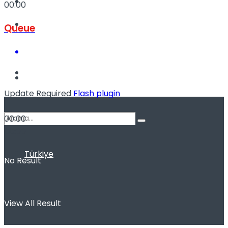
Kadınca
00:00
Podcast
Queue
Dünya
Update Required
Flash plugin
-
00:00
00:00
Türkiye
No Result
View All Result