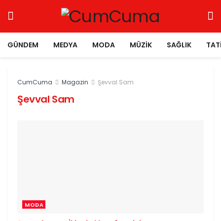
GÜNDEM
MEDYA
MODA
MÜZIK
SAĞLIK
TAT
CumCuma
Magazin
Şevval Sam
Şevval Sam
MODA