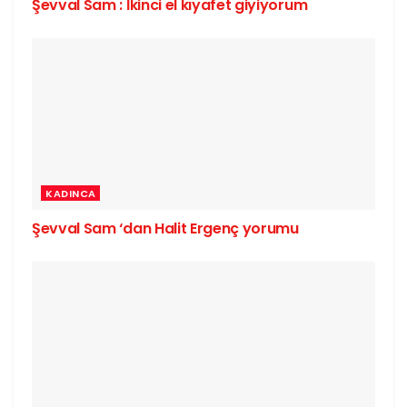
Şevval Sam : İkinci el kıyafet giyiyorum
KADINCA
Şevval Sam ‘dan Halit Ergenç yorumu