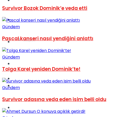
Yaşam
Survivor Bozok Dominik’e veda etti
Türkiye
Gündem
Pascal kanseri nasıl yendiğini anlattı
Sağlık
Müzik
Gündem
Sinema
Tolga Karel yeniden Dominik’te!
TV
Tatil
Gündem
Survivor adasına veda eden isim belli oldu
Spor