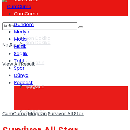
CumCuma
Gündem
Medya
Son Dakika
Moda
Son Dakika
No Result
Müzik
Sağlık
Tatil
Magazin
View All Result
Spor
Dünya
Podcast
Magazin
Galeri
Videolar
CumCuma
Magazin
Survivor All Star
Galeri