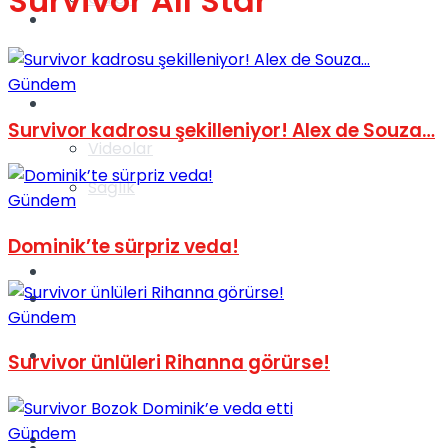
Survivor All Star
Gündem
Gündem
Yaşam
Survivor kadrosu şekilleniyor! Alex de Souza…
Videolar
Sağlık
Gündem
Dominik’te sürpriz veda!
TV
Gündem
Gündem
Kadınca
Survivor ünlüleri Rihanna görürse!
Gündem
Dünya