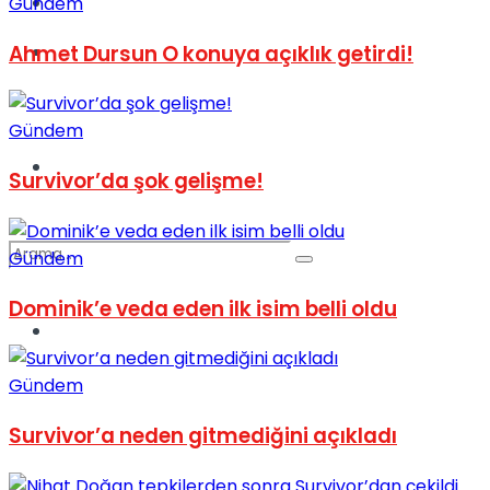
Kadınca
Gündem
Ahmet Dursun O konuya açıklık getirdi!
Podcast
Gündem
Dünya
Survivor’da şok gelişme!
Gündem
Dominik’e veda eden ilk isim belli oldu
Türkiye
No Result
Gündem
Survivor’a neden gitmediğini açıkladı
View All Result