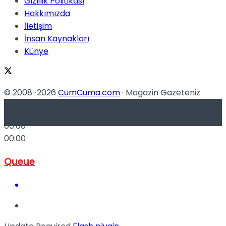
Gizlilik Politikası
No Result
Hakkımızda
İletişim
İnsan Kaynakları
Künye
View All Result
© 2008-2026
CumCuma.com
· Magazin Gazeteniz
-
00:00
00:00
Queue