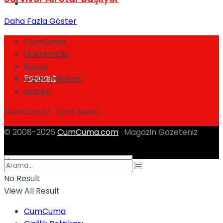
Spor
Daha Fazla Göster
CumCuma
Hakkımızda
Künye
Podcast
Gizlilik Politikası
İletişim
CumCuma | (xml news)
© 2008-2026
CumCuma.com
· Magazin Gazeteniz
No Result
View All Result
CumCuma