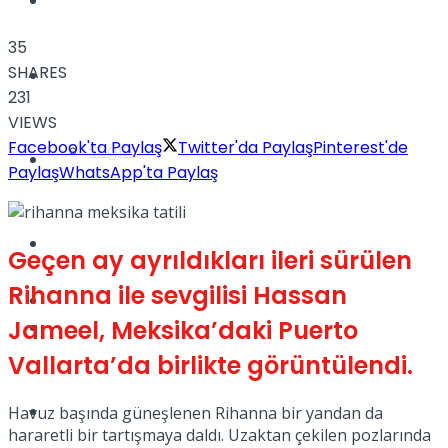
Yaşam
35
SHARES
Türkiye
231
VIEWS
Facebook'ta Paylaş
Twitter'da Paylaş
Pinterest'de
Sağlık
Müzik
Paylaş
WhatsApp'ta Paylaş
Sinema
Geçen ay ayrıldıkları ileri sürülen
Rihanna ile sevgilisi Hassan
TV
Jameel, Meksika’daki Puerto
Tatil
Vallarta’da birlikte görüntülendi.
Spor
Havuz başında güneşlenen Rihanna bir yandan da
hararetli bir tartışmaya daldı. Uzaktan çekilen pozlarında