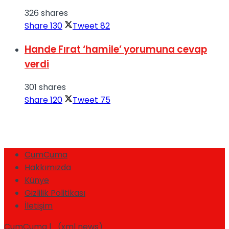
326 shares
Share
130
Tweet
82
Hande Fırat ‘hamile’ yorumuna cevap
verdi
301 shares
Share
120
Tweet
75
CumCuma
Hakkımızda
Künye
Gizlilik Politikası
İletişim
CumCuma | (xml news)