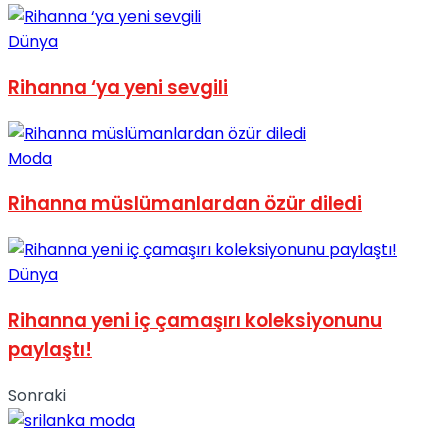
No Result
Dünya
Rihanna ‘ya yeni sevgili
Moda
View All Result
Rihanna müslümanlardan özür diledi
Dünya
Rihanna yeni iç çamaşırı koleksiyonunu
paylaştı!
Sonraki