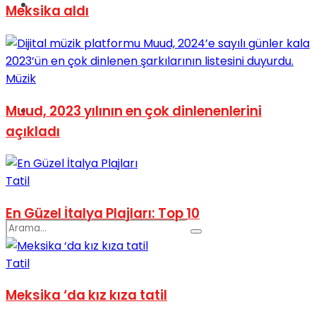
Spor
Meksika aldı
Müzik
Muud, 2023 yılının en çok dinlenenlerini
Podcast
açıkladı
Tatil
En Güzel İtalya Plajları: Top 10
Tatil
Meksika ‘da kız kıza tatil