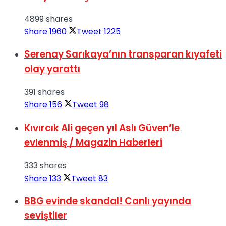
4899 shares
Share
1960
Tweet
1225
Serenay Sarıkaya’nın transparan kıyafeti
olay yarattı
391 shares
Share
156
Tweet
98
Kıvırcık Ali geçen yıl Aslı Güven’le
evlenmiş / Magazin Haberleri
333 shares
Share
133
Tweet
83
BBG evinde skandal! Canlı yayında
seviştiler