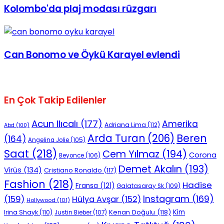
Kolombo'da plaj modası rüzgarı
Can Bonomo ve Öykü Karayel evlendi
En Çok Takip Edilenler
Acun Ilıcalı
(177)
Amerika
Adriana Lima
(112)
Abd
(100)
Beren
Arda Turan
(206)
(164)
Angelina Jolie
(105)
Saat
(218)
Cem Yılmaz
(194)
Corona
Beyonce
(106)
Demet Akalın
(193)
Virüs
(134)
Cristiano Ronaldo
(117)
Fashion
(218)
Hadise
Fransa
(121)
Galatasaray Sk
(109)
Instagram
(169)
(159)
Hülya Avşar
(152)
Hollywood
(101)
Kenan Doğulu
(118)
Kim
Irina Shayk
(110)
Justin Bieber
(107)