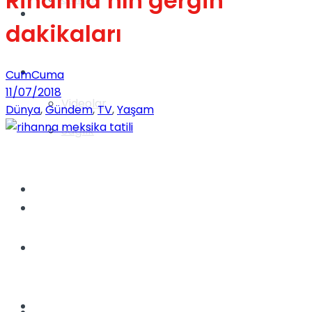
Rihanna’nın gergin
Gündem
dakikaları
Yaşam
CumCuma
11/07/2018
Videolar
Dünya
,
Gündem
,
TV
,
Yaşam
Sağlık
TV
Gündem
Kadınca
Dünya