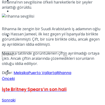
Kadınca
Rihanna’nın sevgilisine öfkeli hareketlerle bir şeyler
anlattığı görüldü.
Podcast
Rihanna ile zengin bir Suudi Arabistanlı iş adamının oğlu
olan Hassan Jameel, ilk kez geçen yıl İspanya’da birlikte
Dünya
görüntülenmişti. Çift, bir süre birlikte oldu, ancak geçen
ay ayrıldıkları iddia edilmişti.
Meksika tatilinde görüntülenen çiftin ayrılmadığı ortaya
çıktı. Ancak çiftin aralarında çözemedikleri sorunların
olduğu iddia ediliyor.
Türkiye
Diğer:
Meksika
Puerto Vallarta
Rihanna
No Result
Önceki
İşte Britney Spears’ın son hali
View All Result
Sonraki