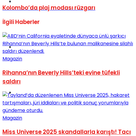
Müzik
Kolombo’da plaj modası rüzgarı
İlgili
Haberler
Sinema
Magazin
Rihanna’nın Beverly Hills’teki evine tüfekli
saldırı
Tatil
Magazin
Miss Universe 2025 skandallarla karıştı! Tacı