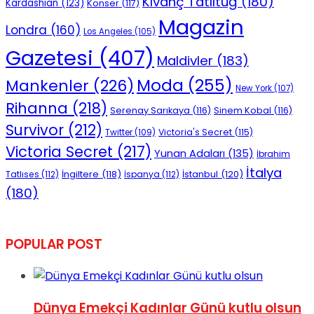
Kıvanç Tatlıtuğ
(180)
Kardashian
(123)
Konser
(117)
Magazin
Londra
(160)
Los Angeles
(105)
Gazetesi
(407)
Maldivler
(183)
Moda
(255)
Mankenler
(226)
New York
(107)
Rihanna
(218)
Serenay Sarıkaya
(116)
Sinem Kobal
(116)
Survivor
(212)
Victoria's Secret
(115)
Twitter
(109)
Victoria Secret
(217)
Yunan Adaları
(135)
İbrahim
İtalya
İngiltere
(118)
İstanbul
(120)
Tatlıses
(112)
İspanya
(112)
(180)
POPULAR POST
Dünya Emekçi Kadınlar Günü kutlu olsun