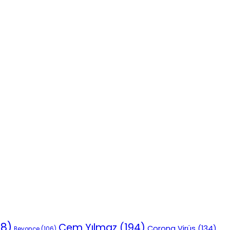
18)
Cem Yılmaz
(194)
Corona Virüs
(134)
Beyonce
(106)