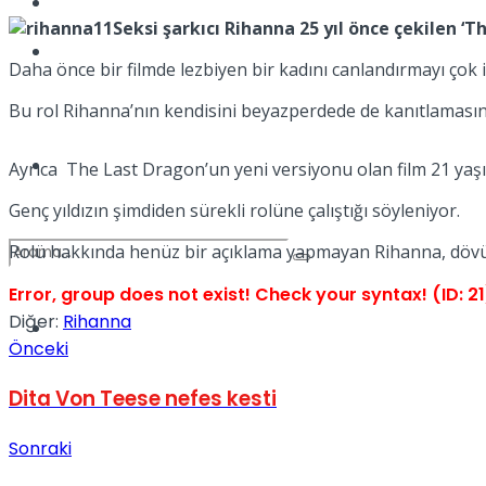
Kadınca
Seksi şarkıcı Rihanna 25 yıl önce çekilen ‘
Podcast
Daha önce bir filmde lezbiyen bir kadını canlandırmayı çok 
Bu rol Rihanna’nın kendisini beyazperdede de kanıtlamasına
Dünya
Ayrıca The Last Dragon’un yeni versiyonu olan film 21 yaşın
Genç yıldızın şimdiden sürekli rolüne çalıştığı söyleniyor.
Rolü hakkında henüz bir açıklama yapmayan Rihanna, dövüş 
Error, group does not exist! Check your syntax! (ID: 21
Diğer:
Rihanna
Türkiye
No Result
Önceki
Dita Von Teese nefes kesti
View All Result
Sonraki