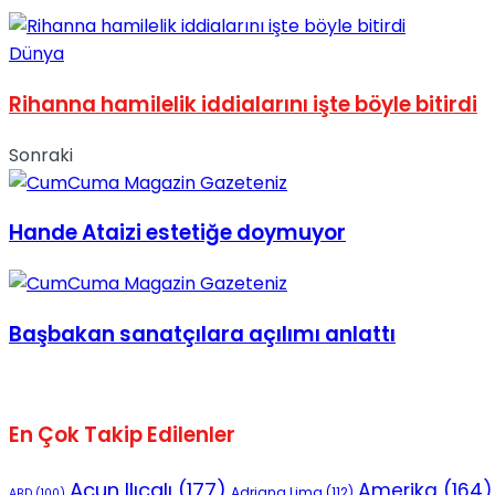
No Result
Dünya
Rihanna hamilelik iddialarını işte böyle bitirdi
Sonraki
View All Result
Hande Ataizi estetiğe doymuyor
Başbakan sanatçılara açılımı anlattı
En Çok Takip Edilenler
Acun Ilıcalı
(177)
Amerika
(164)
Adriana Lima
(112)
ABD
(100)