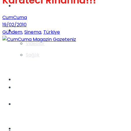
Karateci Rihanna!!!
Gündem
CumCuma
19/02/2010
Yaşam
Gündem
,
Sinema
,
Türkiye
Videolar
Sağlık
TV
Gündem
Kadınca
Dünya