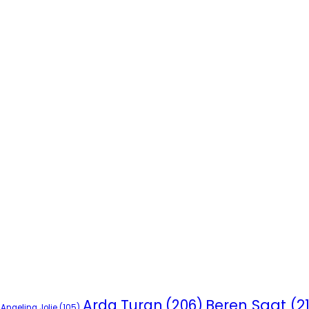
Beren Saat
(2
Arda Turan
(206)
Angelina Jolie
(105)