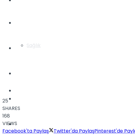
Yaşam
Türkiye
Sağlık
Müzik
Sinema
TV
Tatil
25
SHARES
168
VIEWS
Spor
Facebook'ta Paylaş
Twitter'da Paylaş
Pinterest'de Payl