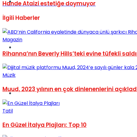
Müzik
Hande Ataizi estetiğe doymuyor
İlgili
Haberler
Magazin
Sinema
Rihanna’nın Beverly Hills’teki evine tüfekli saldı
Müzik
Muud, 2023 yılının en çok dinlenenlerini açıklad
Tatil
Tatil
En Güzel İtalya Plajları: Top 10