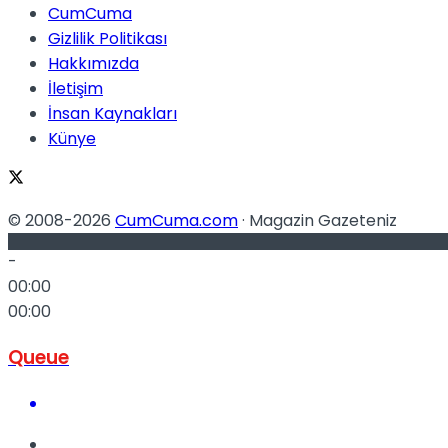
CumCuma
No Result
Gizlilik Politikası
Hakkımızda
İletişim
İnsan Kaynakları
Künye
View All Result
© 2008-2026
CumCuma.com
· Magazin Gazeteniz
-
00:00
00:00
Queue