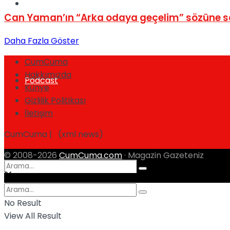
Spor
Can Yaman’ın “Arka odaya geçelim” sözüne
Daha Fazla Göster
CumCuma
Hakkımızda
Podcast
Künye
Gizlilik Politikası
İletişim
CumCuma | (xml news)
© 2008-2026
CumCuma.com
· Magazin Gazeteniz
No Result
View All Result