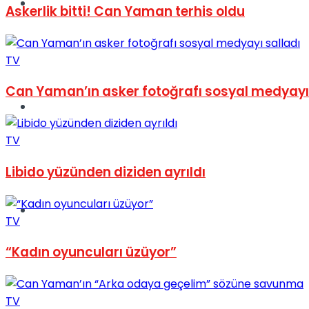
Müzik
Askerlik bitti! Can Yaman terhis oldu
TV
Can Yaman’ın asker fotoğrafı sosyal medyayı 
Sinema
TV
Libido yüzünden diziden ayrıldı
Tatil
TV
“Kadın oyuncuları üzüyor”
TV