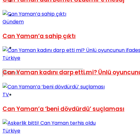
Kadınca
Podcast
Gündem
Can Yaman’a sahip çıktı
Dünya
Türkiye
Can Yaman kadını darp etti mi? Ünlü oyuncunun
TV
Türkiye
No Result
Can Yaman’a ‘beni dövdürdü’ suçlaması
View All Result
Türkiye