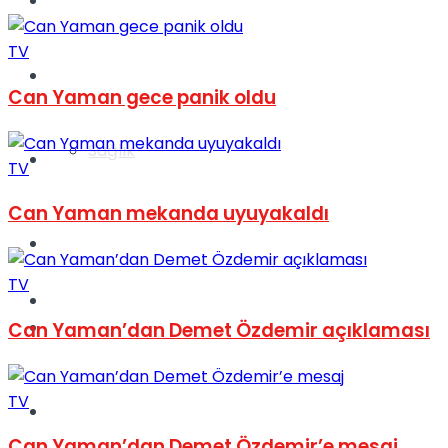
Yaşam
TV
Türkiye
Can Yaman gece panik oldu
Sağlık
Müzik
TV
Can Yaman mekanda uyuyakaldı
Sinema
TV
TV
Tatil
Can Yaman’dan Demet Özdemir açıklaması
TV
Spor
Can Yaman’dan Demet Özdemir’e mesaj