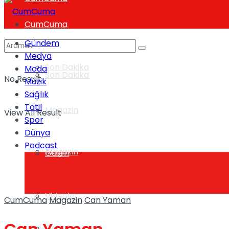
CumCuma
Gündem
Medya
Son Dakika
Moda
Son Dakika
No Result
Müzik
Sağlık
Tatil
Magazin
View All Result
Spor
Dünya
Podcast
Magazin
Galeri
Videolar
CumCuma
Magazin
Can Yaman
Galeri