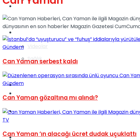
Can Yaman
Gündem
dünyasının en son haberler Magazin Gazetesi CumCum
Yaşam
Videolar
Gündem
Sağlık
Can Yaman serbest kaldı
Gündem
TV
Gündem
Can Yaman gözaltına mı alındı?
Kadınca
TV
Can Yaman ‘ın alacağı ücret dudak uçuklattı
Dünya