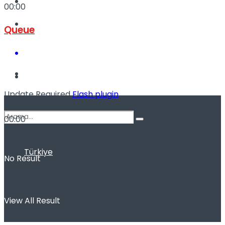
Kadınca
00:00
Podcast
Queue
Dünya
Update Required
Flash plugin
-
00:00
00:00
Türkiye
No Result
View All Result