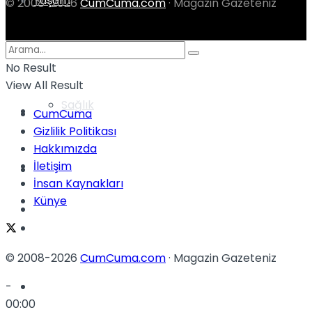
Yaşam
© 2008-2026
CumCuma.com
· Magazin Gazeteniz
Türkiye
No Result
View All Result
Sağlık
Müzik
CumCuma
Gizlilik Politikası
Hakkımızda
İletişim
Sinema
İnsan Kaynakları
Künye
TV
Tatil
© 2008-2026
CumCuma.com
· Magazin Gazeteniz
Spor
-
00:00