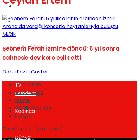
Ceylan Ertem
Gündem
Yaşam
Müzik
Videolar
Şebnem Ferah İzmir’e döndü: 6 yıl sonra
sahnede dev koro eşlik etti
Sağlık
Daha Fazla Göster
CumCuma
TV
Hakkımızda
Gündem
Künye
Gizlilik Politikası
Kadınca
İletişim
CumCuma | (xml news)
Dünya