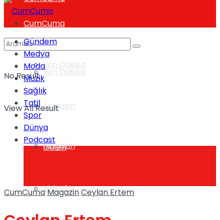
CumCuma
Gündem
Medya
Son Dakika
Moda
Son Dakika
No Result
Müzik
Sağlık
Tatil
Magazin
View All Result
Spor
Dünya
Podcast
Magazin
Galeri
Videolar
CumCuma
Magazin
Ceylan Ertem
Galeri