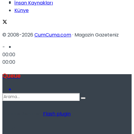
Spor
İnsan Kaynakları
Künye
© 2008-2026
CumCuma.com
· Magazin Gazeteniz
Podcast
-
00:00
00:00
Queue
Update Required
Flash plugin
-
00:00