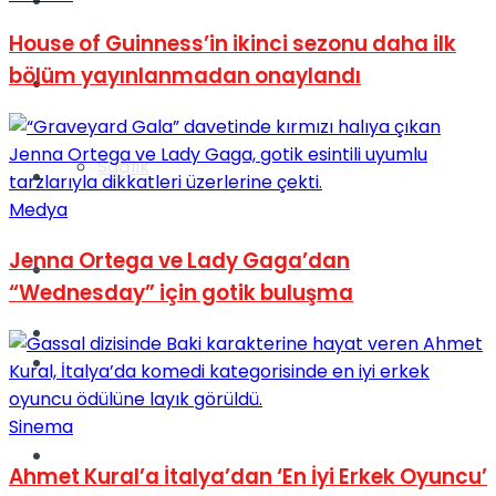
Yaşam
House of Guinness’in ikinci sezonu daha ilk
bölüm yayınlanmadan onaylandı
Türkiye
Sağlık
Müzik
Medya
Jenna Ortega ve Lady Gaga’dan
Sinema
“Wednesday” için gotik buluşma
TV
Tatil
Sinema
Spor
Ahmet Kural’a İtalya’dan ‘En İyi Erkek Oyuncu’