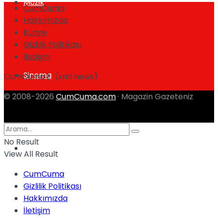
Müzik
CumCuma
Hakkımızda
Künye
Gizlilik Politikası
İletişim
Sinema
CumCuma | (xml news)
© 2008-2026
CumCuma.com
· Magazin Gazeteniz
No Result
Tatil
View All Result
CumCuma
Gizlilik Politikası
Hakkımızda
İletişim