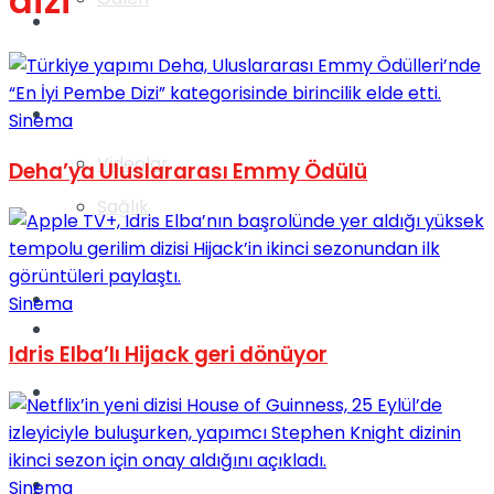
dizi
Gündem
Yaşam
Sinema
Videolar
Deha’ya Uluslararası Emmy Ödülü
Sağlık
TV
Sinema
Gündem
Idris Elba’lı Hijack geri dönüyor
Kadınca
Dünya
Sinema