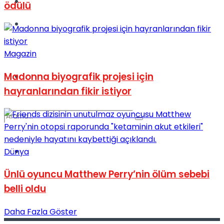
Kadınca
ödülü
Podcast
Magazin
Madonna biyografik projesi için
Dünya
hayranlarından fikir istiyor
Türkiye
Dünya
No Result
Ünlü oyuncu Matthew Perry’nin ölüm sebebi
belli oldu
View All Result
Daha Fazla Göster