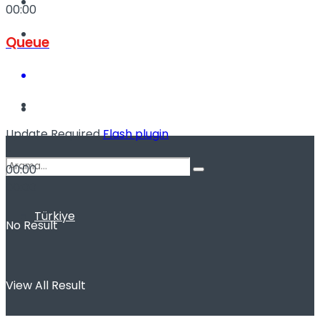
Kadınca
00:00
Podcast
Queue
Dünya
Update Required
Flash plugin
-
00:00
00:00
Türkiye
No Result
View All Result