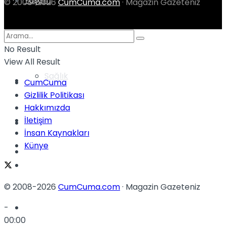
Yaşam
© 2008-2026
CumCuma.com
· Magazin Gazeteniz
Türkiye
No Result
View All Result
Sağlık
Müzik
CumCuma
Gizlilik Politikası
Hakkımızda
İletişim
Sinema
İnsan Kaynakları
Künye
TV
Tatil
© 2008-2026
CumCuma.com
· Magazin Gazeteniz
Spor
-
00:00