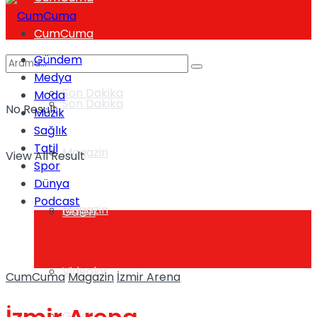
CumCuma
Gündem
Medya
Son Dakika
Moda
Son Dakika
No Result
Müzik
Sağlık
Tatil
Magazin
View All Result
Spor
Dünya
Podcast
Magazin
Galeri
Videolar
CumCuma
Magazin
İzmir Arena
Galeri