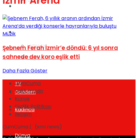
İzmir Arena
Gündem
Yaşam
Müzik
Videolar
Şebnem Ferah İzmir’e döndü: 6 yıl sonra
sahnede dev koro eşlik etti
Sağlık
Daha Fazla Göster
CumCuma
TV
Hakkımızda
Gündem
Künye
Gizlilik Politikası
Kadınca
İletişim
CumCuma | (xml news)
Dünya