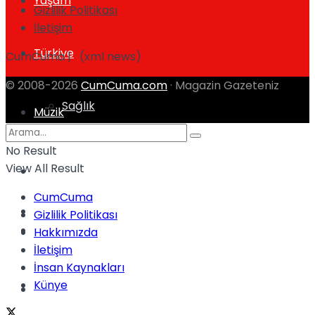
Yaşam
Gizlilik Politikası
İletişim
Türkiye
CumCuma | (xml news)
© 2008-2026
CumCuma.com
· Magazin Gazeteniz
Sağlık
Müzik
No Result
View All Result
Sinema
CumCuma
TV
Gizlilik Politikası
Tatil
Hakkımızda
İletişim
İnsan Kaynakları
Künye
Spor