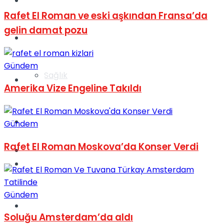
Yaşam
Rafet El Roman ve eski aşkından Fransa’da
gelin damat pozu
Türkiye
Gündem
Sağlık
Müzik
Amerika Vize Engeline Takıldı
Sinema
Gündem
Rafet El Roman Moskova’da Konser Verdi
TV
Tatil
Gündem
Spor
Soluğu Amsterdam’da aldı