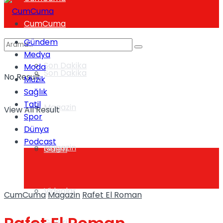
CumCuma
Gündem
Medya
Son Dakika
Moda
Son Dakika
No Result
Müzik
Sağlık
Tatil
Magazin
View All Result
Spor
Dünya
Podcast
Magazin
Galeri
Videolar
CumCuma
Magazin
Rafet El Roman
Galeri