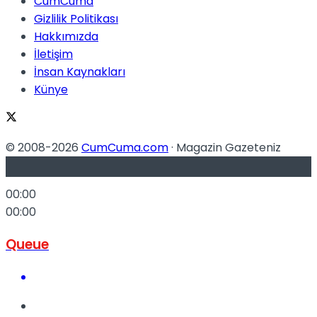
CumCuma
No Result
Gizlilik Politikası
Hakkımızda
İletişim
İnsan Kaynakları
Künye
View All Result
© 2008-2026
CumCuma.com
· Magazin Gazeteniz
-
00:00
00:00
Queue