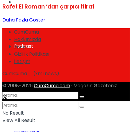
Spor
Rafet El Roman ‘dan çarpıcı itiraf
Daha Fazla Göster
CumCuma
Hakkımızda
Podcast
Künye
Gizlilik Politikası
İletişim
CumCuma | (xml news)
© 2008-2026
CumCuma.com
· Magazin Gazeteniz
No Result
View All Result