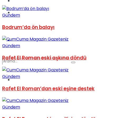
Kadınca
Podcast
Gündem
Bodrum’da ön balayı
Dünya
Gündem
Rafet El Roman eski aşkına döndü
Gündem
Türkiye
No Result
Rafet El Roman’dan eski eşine destek
View All Result
Gündem