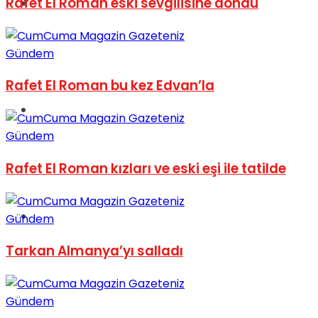
Rafet El Roman eski sevgilisine döndü
Müzik
Gündem
Rafet El Roman bu kez Edvan’la
Sinema
Gündem
Rafet El Roman kızları ve eski eşi ile tatilde
Tatil
Gündem
Tarkan Almanya’yı salladı
Gündem