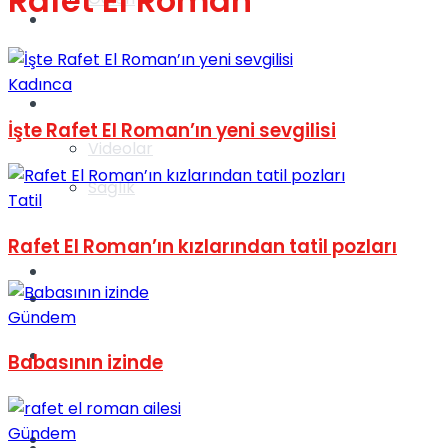
Rafet El Roman
Gündem
Kadınca
Yaşam
İşte Rafet El Roman’ın yeni sevgilisi
Videolar
Sağlık
Tatil
Rafet El Roman’ın kızlarından tatil pozları
TV
Gündem
Gündem
Kadınca
Babasının izinde
Gündem
Dünya