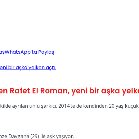
aş
WhatsApp'ta Paylaş
i bir aşka yelken açtı.
Rafet El Roman, yeni bir aşka yelke
şekilde ayrılan ünlü şarkıcı, 2014’te de kendinden 20 yaş küç
mze Davgana (29) ile aşk yaşıyor.