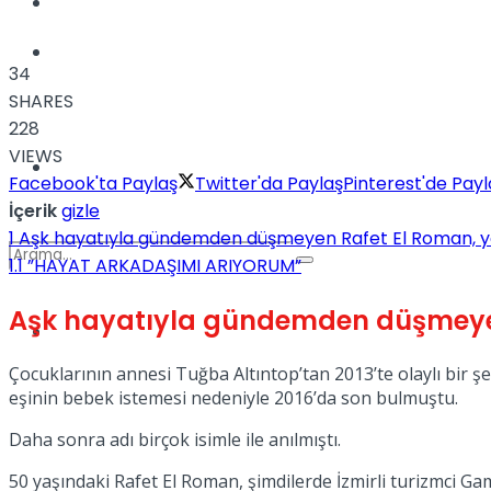
Kadınca
Podcast
34
SHARES
228
VIEWS
Dünya
Facebook'ta Paylaş
Twitter'da Paylaş
Pinterest'de Payl
İçerik
gizle
1
Aşk hayatıyla gündemden düşmeyen Rafet El Roman, yen
1.1
”HAYAT ARKADAŞIMI ARIYORUM”
Aşk hayatıyla gündemden düşmeyen 
Türkiye
No Result
Çocuklarının annesi Tuğba Altıntop’tan 2013’te olaylı bir 
eşinin bebek istemesi nedeniyle 2016’da son bulmuştu.
View All Result
Daha sonra adı birçok isimle ile anılmıştı.
50 yaşındaki Rafet El Roman, şimdilerde İzmirli turizmci Ga