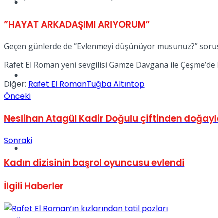
Müzik
”HAYAT ARKADAŞIMI ARIYORUM”
Geçen günlerde de ”Evlenmeyi düşünüyor musunuz?” sorusuna
Rafet El Roman yeni sevgilisi Gamze Davgana ile Çeşme’de bi
Sinema
Diğer:
Rafet El Roman
Tuğba Altıntop
Önceki
Neslihan Atagül Kadir Doğulu çiftinden doğayl
Sonraki
Tatil
Kadın dizisinin başrol oyuncusu evlendi
İlgili
Haberler