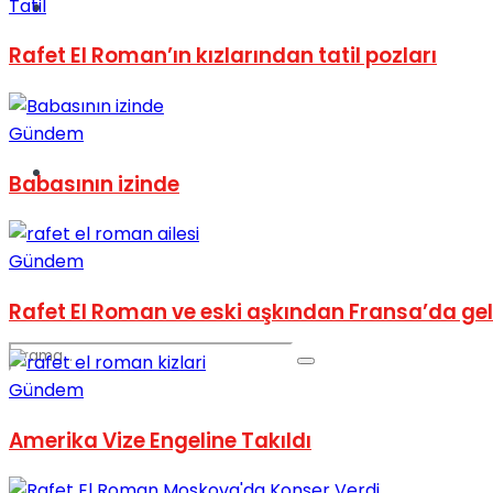
Tatil
Spor
Rafet El Roman’ın kızlarından tatil pozları
Gündem
Podcast
Babasının izinde
Gündem
Rafet El Roman ve eski aşkından Fransa’da ge
Gündem
Amerika Vize Engeline Takıldı