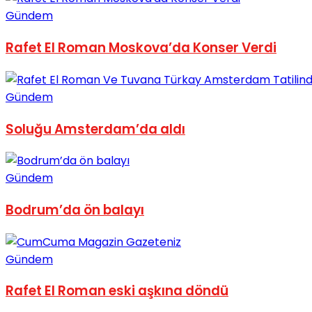
Gündem
No Result
Rafet El Roman Moskova’da Konser Verdi
Gündem
View All Result
Soluğu Amsterdam’da aldı
Gündem
Bodrum’da ön balayı
Gündem
Rafet El Roman eski aşkına döndü