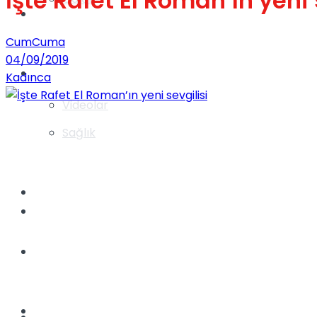
İşte Rafet El Roman’ın yeni 
Gündem
CumCuma
04/09/2019
Yaşam
Kadınca
Videolar
Sağlık
TV
Gündem
Kadınca
Dünya