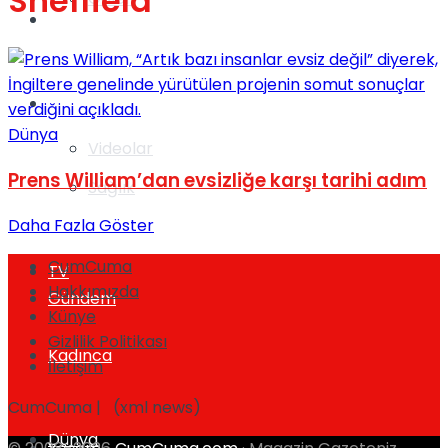
Sheffield
Gündem
Yaşam
Dünya
Videolar
Prens William’dan evsizliğe karşı tarihi adım
Sağlık
Daha Fazla Göster
CumCuma
TV
Hakkımızda
Gündem
Künye
Gizlilik Politikası
Kadınca
İletişim
CumCuma | (xml news)
Dünya