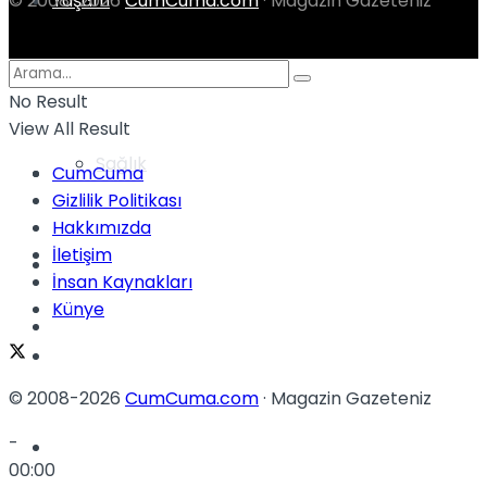
Yaşam
© 2008-2026
CumCuma.com
· Magazin Gazeteniz
Türkiye
No Result
View All Result
Sağlık
Müzik
CumCuma
Gizlilik Politikası
Hakkımızda
İletişim
Sinema
İnsan Kaynakları
Künye
TV
Tatil
© 2008-2026
CumCuma.com
· Magazin Gazeteniz
-
Spor
00:00