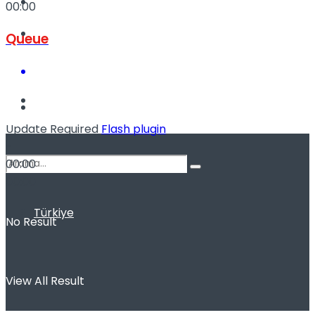
Kadınca
00:00
Podcast
Queue
Dünya
Update Required
Flash plugin
-
00:00
00:00
Türkiye
No Result
View All Result