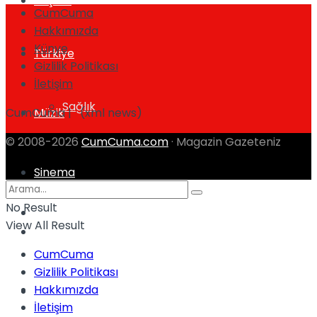
Yaşam
CumCuma
Hakkımızda
Künye
Türkiye
Gizlilik Politikası
İletişim
Sağlık
CumCuma | (xml news)
Müzik
© 2008-2026
CumCuma.com
· Magazin Gazeteniz
Sinema
No Result
TV
View All Result
Tatil
CumCuma
Gizlilik Politikası
Hakkımızda
Spor
İletişim