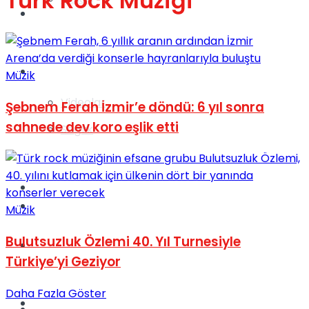
Türk Rock Müziği
Gündem
Yaşam
Müzik
Videolar
Şebnem Ferah İzmir’e döndü: 6 yıl sonra
sahnede dev koro eşlik etti
Sağlık
TV
Gündem
Müzik
Bulutsuzluk Özlemi 40. Yıl Turnesiyle
Kadınca
Türkiye’yi Geziyor
Daha Fazla Göster
Dünya