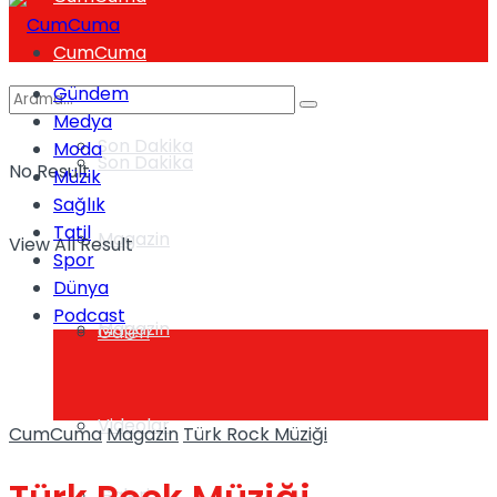
CumCuma
Gündem
Medya
Son Dakika
Moda
Son Dakika
No Result
Müzik
Sağlık
Tatil
Magazin
View All Result
Spor
Dünya
Podcast
Magazin
Galeri
Videolar
CumCuma
Magazin
Türk Rock Müziği
Galeri