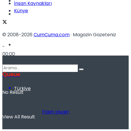
Kadınca
İnsan Kaynakları
Künye
Podcast
© 2008-2026
CumCuma.com
· Magazin Gazeteniz
Dünya
-
00:00
00:00
Queue
Türkiye
No Result
Update Required
Flash plugin
View All Result
-
00:00