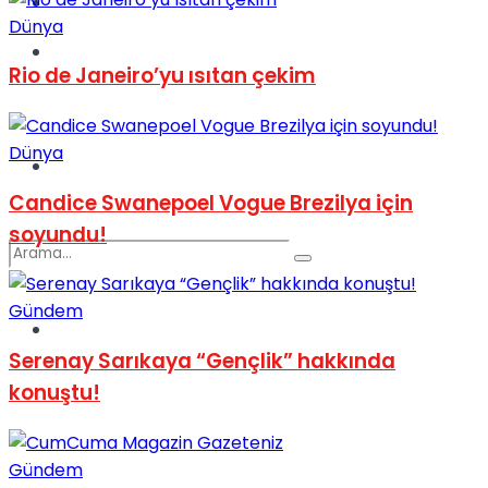
Kadınca
Dünya
Podcast
Rio de Janeiro’yu ısıtan çekim
Dünya
Dünya
Candice Swanepoel Vogue Brezilya için
soyundu!
Gündem
Türkiye
No Result
Serenay Sarıkaya “Gençlik” hakkında
konuştu!
View All Result
Gündem