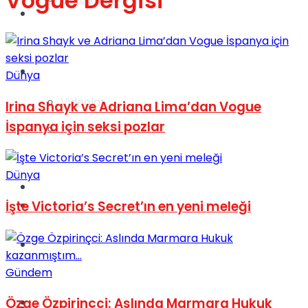
Vogue Dergisi
Gündem
Yaşam
Dünya
Videolar
Irina Shayk ve Adriana Lima’dan Vogue
İspanya için seksi pozlar
Sağlık
Dünya
TV
Gündem
İşte Victoria’s Secret’ın en yeni meleği
Kadınca
Gündem
Dünya
Özge Özpirinçci: Aslında Marmara Hukuk