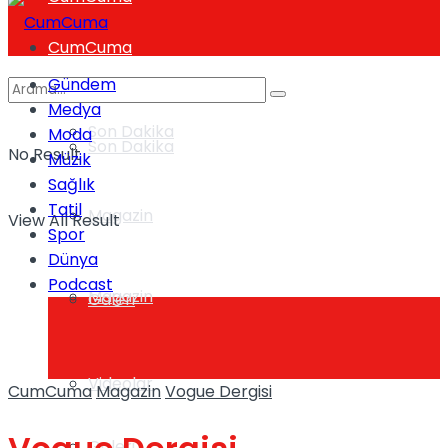
CumCuma
Gündem
Medya
Son Dakika
Moda
Son Dakika
No Result
Müzik
Sağlık
Tatil
Magazin
View All Result
Spor
Dünya
Podcast
Magazin
Galeri
Videolar
CumCuma
Magazin
Vogue Dergisi
Galeri