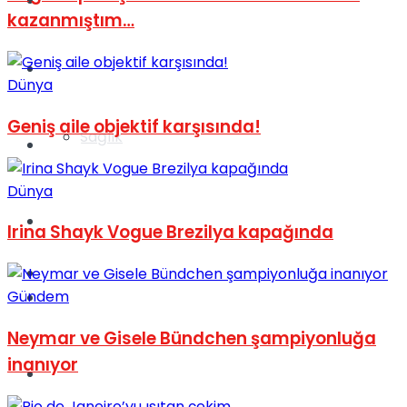
Yaşam
kazanmıştım…
Türkiye
Dünya
Geniş aile objektif karşısında!
Sağlık
Müzik
Dünya
Sinema
Irina Shayk Vogue Brezilya kapağında
TV
Gündem
Tatil
Neymar ve Gisele Bündchen şampiyonluğa
inanıyor
Spor