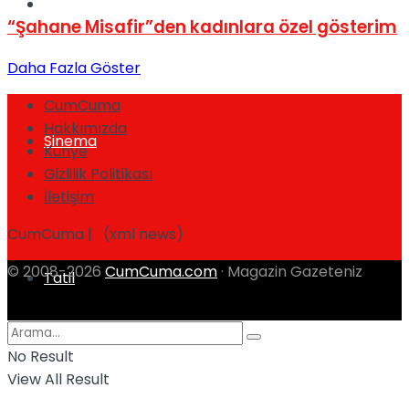
Müzik
“Şahane Misafir”den kadınlara özel gösterim
Daha Fazla Göster
CumCuma
Hakkımızda
Sinema
Künye
Gizlilik Politikası
İletişim
CumCuma | (xml news)
© 2008-2026
CumCuma.com
· Magazin Gazeteniz
Tatil
No Result
View All Result