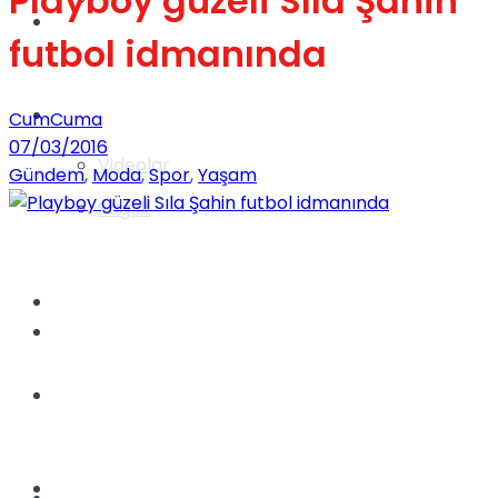
Playboy güzeli Sıla Şahin
Gündem
futbol idmanında
Yaşam
CumCuma
07/03/2016
Videolar
Gündem
,
Moda
,
Spor
,
Yaşam
Sağlık
TV
Gündem
Kadınca
Dünya