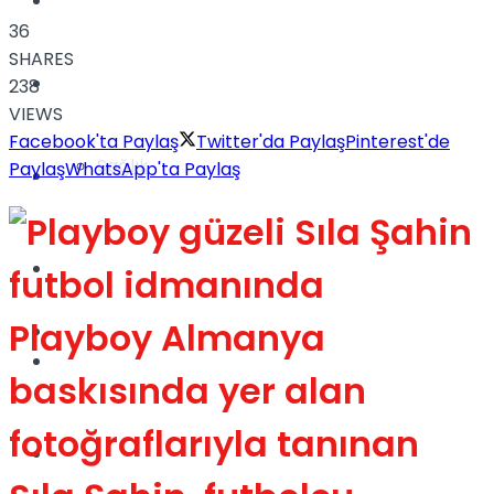
Yaşam
36
SHARES
Türkiye
238
VIEWS
Facebook'ta Paylaş
Twitter'da Paylaş
Pinterest'de
Sağlık
Paylaş
WhatsApp'ta Paylaş
Müzik
Sinema
Playboy Almanya
TV
Tatil
baskısında yer alan
fotoğraflarıyla tanınan
Spor