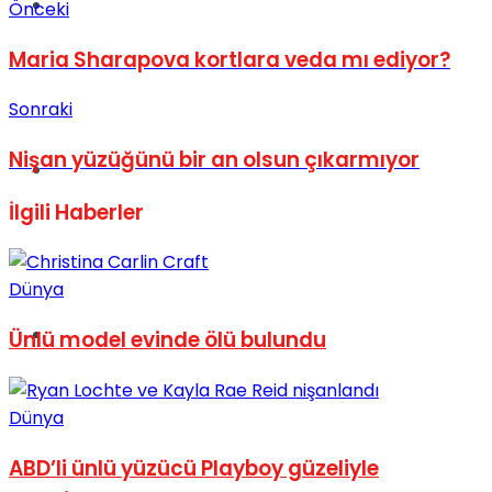
Müzik
Önceki
Maria Sharapova kortlara veda mı ediyor?
Sonraki
Nişan yüzüğünü bir an olsun çıkarmıyor
Sinema
İlgili
Haberler
Dünya
Tatil
Ünlü model evinde ölü bulundu
Dünya
ABD’li ünlü yüzücü Playboy güzeliyle