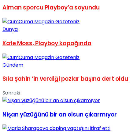
Alman sporcu Playboy’a soyundu
No Result
Dünya
Kate Moss, Playboy kapağında
View All Result
Gündem
Sıla Şahin ‘in verdiği pozlar başına dert oldu
Sonraki
Nişan yüzüğünü bir an olsun çıkarmıyor