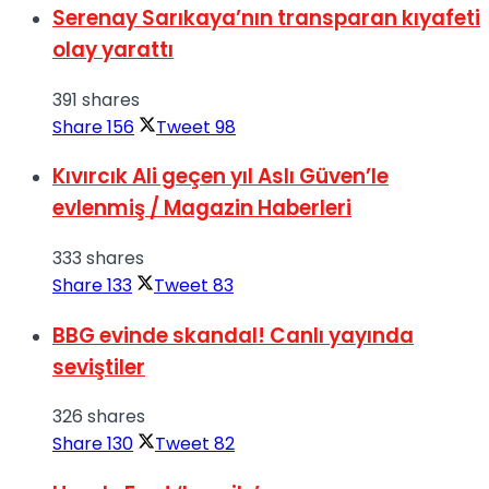
Serenay Sarıkaya’nın transparan kıyafeti
olay yarattı
391 shares
Share
156
Tweet
98
Kıvırcık Ali geçen yıl Aslı Güven’le
evlenmiş / Magazin Haberleri
333 shares
Share
133
Tweet
83
BBG evinde skandal! Canlı yayında
seviştiler
326 shares
Share
130
Tweet
82