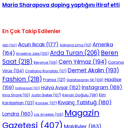
Maria Sharapova doping yaptığını itiraf etti
En Çok Takip Edilenler
Acun Ilıcalı
(177)
Amerika
Adriana Lima
(112)
ABD
(100)
Beren
Arda Turan
(206)
(164)
Angelina Jolie
(105)
Saat
(218)
Cem Yılmaz
(194)
Corona
Beyonce
(106)
Demet Akalın
(193)
Virüs
(134)
Cristiano Ronaldo
(117)
Fashion
(218)
Hadise
Fransa
(121)
Galatasaray SK
(109)
Instagram
(169)
(159)
Hülya Avşar
(152)
Hollywood
(101)
Kenan Doğulu
(118)
Kim
Irina Shayk
(110)
Justin Bieber
(107)
Kıvanç Tatlıtuğ
(180)
Kardashian
(123)
Konser
(117)
Magazin
Londra
(160)
Los Angeles
(105)
Gazetesi
(407)
Maldivler
(183)