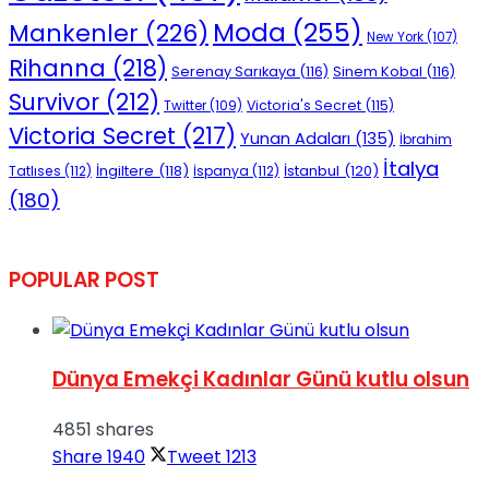
Moda
(255)
Mankenler
(226)
New York
(107)
Rihanna
(218)
Serenay Sarıkaya
(116)
Sinem Kobal
(116)
Survivor
(212)
Victoria's Secret
(115)
Twitter
(109)
Victoria Secret
(217)
Yunan Adaları
(135)
İbrahim
İtalya
İngiltere
(118)
İstanbul
(120)
Tatlıses
(112)
İspanya
(112)
(180)
POPULAR POST
Dünya Emekçi Kadınlar Günü kutlu olsun
4851 shares
Share
1940
Tweet
1213