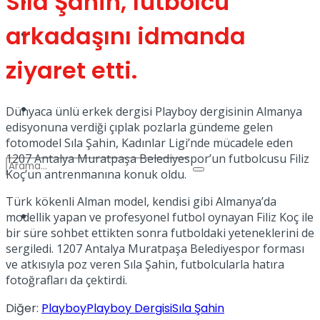
Sıla Şahin, futbolcu
Kadınca
arkadaşını idmanda
Podcast
ziyaret etti.
Dünya
Dünyaca ünlü erkek dergisi Playboy dergisinin Almanya
edisyonuna verdiği çıplak pozlarla gündeme gelen
fotomodel Sıla Şahin, Kadınlar Ligi’nde mücadele eden
1207 Antalya Muratpaşa Belediyespor’un futbolcusu Filiz
Koç’un antrenmanına konuk oldu.
Türk kökenli Alman model, kendisi gibi Almanya’da
Türkiye
modellik yapan ve profesyonel futbol oynayan Filiz Koç ile
No Result
bir süre sohbet ettikten sonra futboldaki yeteneklerini de
sergiledi. 1207 Antalya Muratpaşa Belediyespor forması
ve atkısıyla poz veren Sıla Şahin, futbolcularla hatıra
fotoğrafları da çektirdi.
View All Result
Diğer:
Playboy
Playboy Dergisi
Sıla Şahin