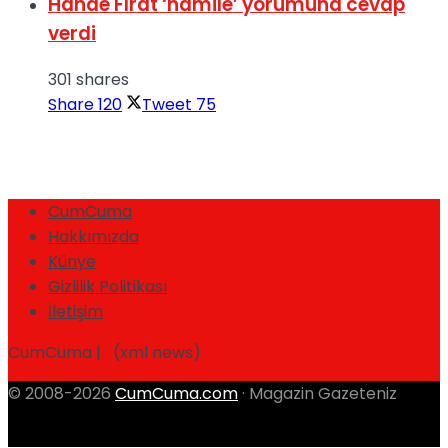
Hande Fırat ‘hamile’ yorumuna cevap
verdi
301 shares
Share
120
Tweet
75
CumCuma
Hakkımızda
Künye
Gizlilik Politikası
İletişim
CumCuma | (xml news)
© 2008-2026
CumCuma.com
· Magazin Gazeteniz