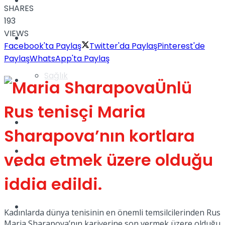
Yaşam
SHARES
193
VIEWS
Türkiye
Facebook'ta Paylaş
Twitter'da Paylaş
Pinterest'de
Paylaş
WhatsApp'ta Paylaş
Sağlık
Müzik
Ünlü
Rus tenisçi Maria
Sinema
Sharapova’nın kortlara
TV
veda etmek üzere olduğu
Tatil
iddia edildi.
Spor
Kadınlarda dünya tenisinin en önemli temsilcilerinden Rus
Maria Sharapova’nın kariyerine son vermek üzere olduğu