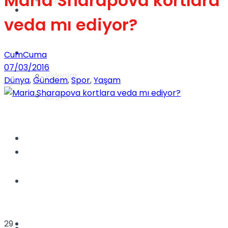
Maria Sharapova kortlara
Gündem
veda mı ediyor?
Yaşam
CumCuma
07/03/2016
Videolar
Dünya
,
Gündem
,
Spor
,
Yaşam
Sağlık
TV
Gündem
Kadınca
Dünya
29