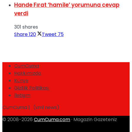
Hande Fırat ‘hamile’ yorumuna cevap
verdi
301 shares
Share
120
Tweet
75
CumCuma
Hakkımızda
Künye
Gizlilik Politikası
İletişim
CumCuma | (xml news)
© 2008-2026
CumCuma.com
· Magazin Gazeteniz