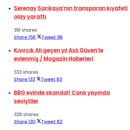
Serenay Sarıkaya’nın transparan kıyafeti
olay yarattı
391 shares
Share
156
Tweet
98
Kıvırcık Ali geçen yıl Aslı Güven’le
evlenmiş / Magazin Haberleri
333 shares
Share
133
Tweet
83
BBG evinde skandal! Canlı yayında
seviştiler
326 shares
Share
130
Tweet
82