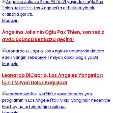
No Result
Magazin
Angelina Jolie’nin Oğlu Pax Thien, son sekiz
ayda üçüncü kez kaza geçirdi
View All Result
Magazin
Leonardo DiCaprio, Los Angeles Yangınları
İçin 1 Milyon Dolar Bağışladı
Magazin