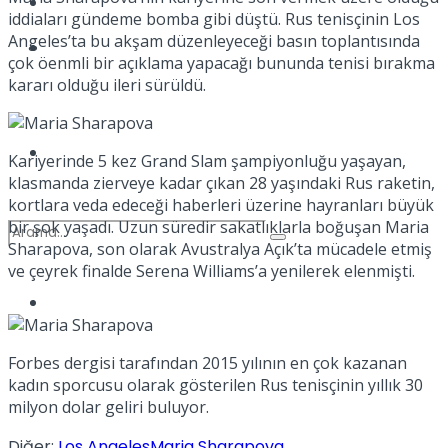
Kadınca
iddiaları gündeme bomba gibi düştü. Rus tenisçinin Los
Angeles’ta bu akşam düzenleyeceği basın toplantısında
Podcast
çok öenmli bir açıklama yapacağı bununda tenisi bırakma
kararı olduğu ileri sürüldü.
Dünya
Kariyerinde 5 kez Grand Slam şampiyonluğu yaşayan,
klasmanda zierveye kadar çıkan 28 yaşındaki Rus raketin,
kortlara veda edeceği haberleri üzerine hayranları büyük
bir şok yaşadı. Uzun süredir sakatlıklarla boğuşan Maria
Sharapova, son olarak Avustralya Açık’ta mücadele etmiş
ve çeyrek finalde Serena Williams’a yenilerek elenmişti.
Türkiye
No Result
Forbes dergisi tarafından 2015 yılının en çok kazanan
kadın sporcusu olarak gösterilen Rus tenisçinin yıllık 30
View All Result
milyon dolar geliri buluyor.
Diğer:
Los Angeles
Maria Sharapova