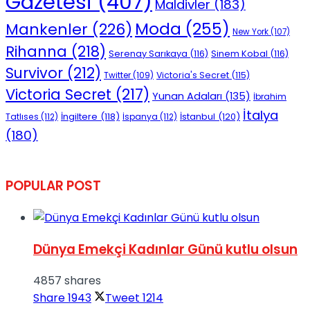
Gazetesi
(407)
Maldivler
(183)
Moda
(255)
Mankenler
(226)
New York
(107)
Rihanna
(218)
Serenay Sarıkaya
(116)
Sinem Kobal
(116)
Survivor
(212)
Victoria's Secret
(115)
Twitter
(109)
Victoria Secret
(217)
Yunan Adaları
(135)
İbrahim
İtalya
İngiltere
(118)
İstanbul
(120)
Tatlıses
(112)
İspanya
(112)
(180)
POPULAR POST
Dünya Emekçi Kadınlar Günü kutlu olsun
4857 shares
Share
1943
Tweet
1214