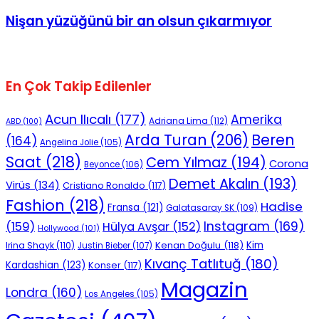
Nişan yüzüğünü bir an olsun çıkarmıyor
En Çok Takip Edilenler
Acun Ilıcalı
(177)
Amerika
Adriana Lima
(112)
ABD
(100)
Beren
Arda Turan
(206)
(164)
Angelina Jolie
(105)
Saat
(218)
Cem Yılmaz
(194)
Corona
Beyonce
(106)
Demet Akalın
(193)
Virüs
(134)
Cristiano Ronaldo
(117)
Fashion
(218)
Hadise
Fransa
(121)
Galatasaray SK
(109)
Instagram
(169)
(159)
Hülya Avşar
(152)
Hollywood
(101)
Kenan Doğulu
(118)
Kim
Irina Shayk
(110)
Justin Bieber
(107)
Kıvanç Tatlıtuğ
(180)
Kardashian
(123)
Konser
(117)
Magazin
Londra
(160)
Los Angeles
(105)