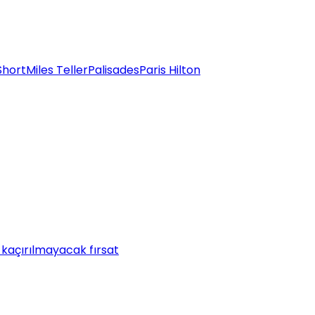
Short
Miles Teller
Palisades
Paris Hilton