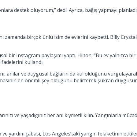
nlara destek oluyorum,” dedi. Ayrıca, bağış yapmayı planladı
nı zamanda birçok ünlü isim de evlerini kaybetti. Billy Cryst
al bir Instagram paylaşımı yaptı. Hilton, “Bu ev yalnızca bir
ifadelerini kullandı.
ğını, anılar ve duygusal bağların da kül olduğunu vurgulayara
olmasının en önemli şey olduğunu belirterek şükran duygusunu
ılarınızı ve yaşadığınız her anı kıymetli kılın. Yangınlarla müc
ve yardım çabası, Los Angeles’taki yangın felaketinin etkiler