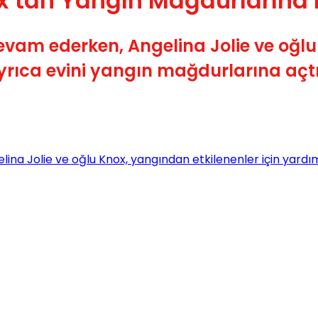
ox’tan Yangın Mağdurlarına
vam ederken, Angelina Jolie ve oğlu 
yrıca evini yangın mağdurlarına açt