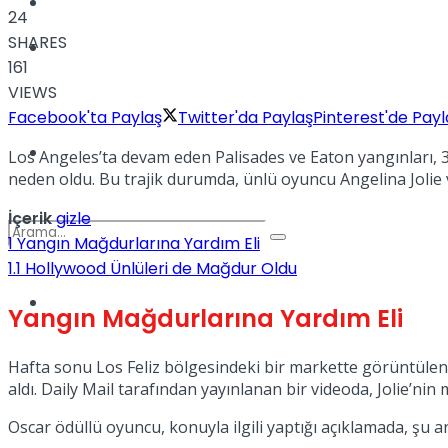
Kadınca
24
SHARES
Podcast
161
VIEWS
Facebook'ta Paylaş
Twitter'da Paylaş
Pinterest'de Payl
Dünya
Los Angeles’ta devam eden Palisades ve Eaton yangınları, 3
neden oldu. Bu trajik durumda, ünlü oyuncu Angelina Jolie v
İçerik
gizle
1
Yangın Mağdurlarına Yardım Eli
1.1
Hollywood Ünlüleri de Mağdur Oldu
Türkiye
Yangın Mağdurlarına Yardım Eli
No Result
Hafta sonu Los Feliz bölgesindeki bir markette görüntülene
aldı. Daily Mail tarafından yayınlanan bir videoda, Jolie’n
View All Result
Oscar ödüllü oyuncu, konuyla ilgili yaptığı açıklamada, şu an