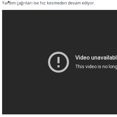
Spor
Yardım çağrıları ise hız kesmeden devam ediyor.
Podcast