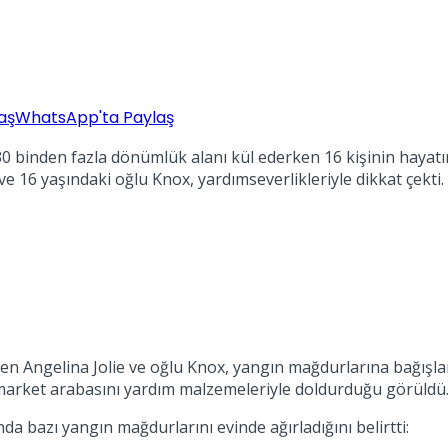
aş
WhatsApp'ta Paylaş
0 binden fazla dönümlük alanı kül ederken 16 kişinin hayatın
e 16 yaşındaki oğlu Knox, yardımseverlikleriyle dikkat çekti.
n Angelina Jolie ve oğlu Knox, yangın mağdurlarına bağışlan
in market arabasını yardım malzemeleriyle doldurduğu görüldü
da bazı yangın mağdurlarını evinde ağırladığını belirtti: