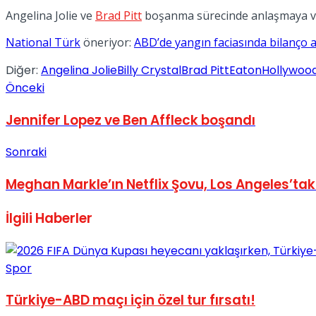
Angelina Jolie ve
Brad Pitt
boşanma sürecinde anlaşmaya v
No Result
National Türk
öneriyor:
ABD’de yangın faciasında bilanço ağ
Diğer:
Angelina Jolie
Billy Crystal
Brad Pitt
Eaton
Hollywoo
Önceki
Jennifer Lopez ve Ben Affleck boşandı
View All Result
Sonraki
Meghan Markle’ın Netflix Şovu, Los Angeles’tak
İlgili
Haberler
Spor
Türkiye-ABD maçı için özel tur fırsatı!