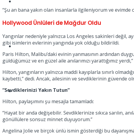
Müzik
“Şu an bana yakın olan insanlarla ilgileniyorum ve evimde o
Hollywood Ünlüleri de Mağdur Oldu
Yangınlar nedeniyle yalnızca Los Angeles sakinleri değil, ay
gibi isimlerin evlerinin yangında yok olduğu bildirildi.
Sinema
Paris Hilton, Malibu’daki evinin yanmasının ardından duygus
güldüğümüz ve en güzel aile anılarımızı yarattığımız yerdi,” 
Hilton, yangınların yalnızca maddi kayıplarla sınırlı olmadı
kaybetti,” dedi. Ancak, ailesinin ve sevdiklerinin güvende 
“Sevdiklerinizi Yakın Tutun”
Tatil
Hilton, paylaşımını şu mesajla tamamladı:
“Hayat bir anda değişebilir. Sevdiklerinize sıkıca sarılın, an
gönüllülere sonsuz minnet duyuyorum.”
Angelina Jolie ve birçok ünlü ismin gösterdiği bu dayanışma 