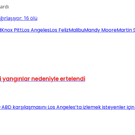
ardı
ırlaşıyor: 16 ölü
d
Knox Pitt
Los Angeles
Los Feliz
Malibu
Mandy Moore
Martin 
i yangınlar nedeniyle ertelendi