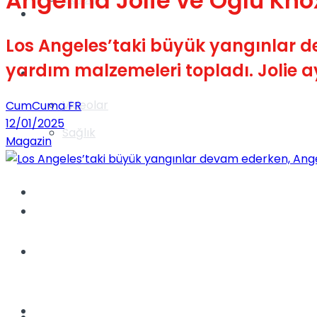
Angelina Jolie ve Oğlu Kn
Gündem
Los Angeles’taki büyük yangınlar de
yardım malzemeleri topladı. Jolie a
Yaşam
Videolar
CumCuma FR
12/01/2025
Sağlık
Magazin
TV
Gündem
Kadınca
Dünya