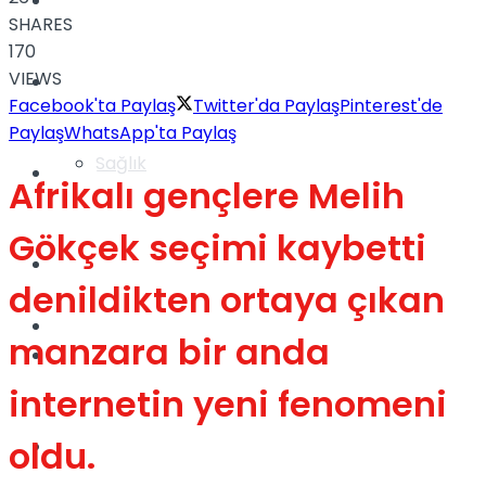
Yaşam
SHARES
170
VIEWS
Türkiye
Facebook'ta Paylaş
Twitter'da Paylaş
Pinterest'de
Paylaş
WhatsApp'ta Paylaş
Sağlık
Müzik
Afrikalı gençlere Melih
Gökçek seçimi kaybetti
Sinema
denildikten ortaya çıkan
TV
manzara bir anda
Tatil
internetin yeni fenomeni
oldu.
Spor