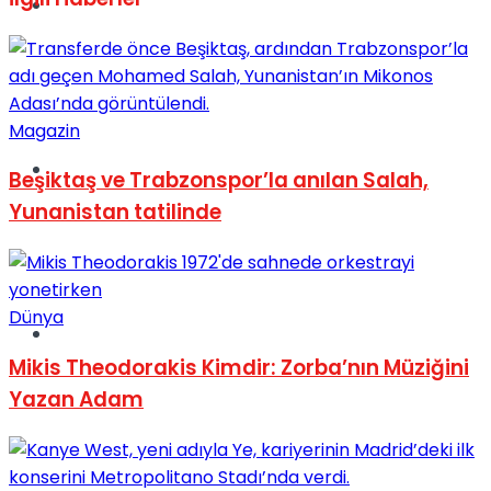
Müzik
Magazin
Sinema
Beşiktaş ve Trabzonspor’la anılan Salah,
Yunanistan tatilinde
Dünya
Tatil
Mikis Theodorakis Kimdir: Zorba’nın Müziğini
Yazan Adam