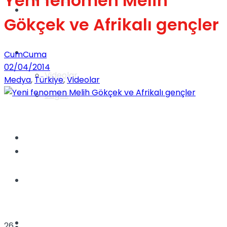
Yeni fenomen Melih
Gündem
Gökçek ve Afrikalı gençler
Yaşam
CumCuma
02/04/2014
Videolar
Medya
,
Türkiye
,
Videolar
Sağlık
TV
Gündem
Kadınca
Dünya
26