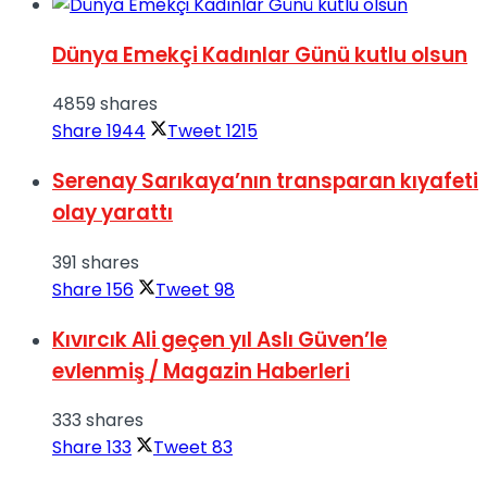
Dünya Emekçi Kadınlar Günü kutlu olsun
4859 shares
Share
1944
Tweet
1215
Serenay Sarıkaya’nın transparan kıyafeti
olay yarattı
391 shares
Share
156
Tweet
98
Kıvırcık Ali geçen yıl Aslı Güven’le
evlenmiş / Magazin Haberleri
333 shares
Share
133
Tweet
83