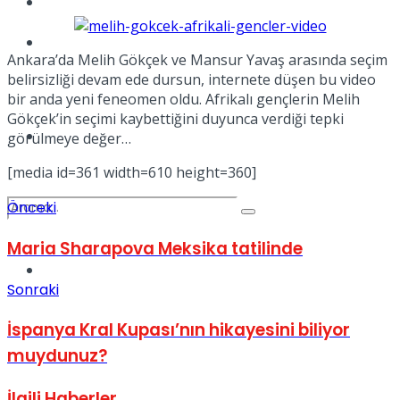
Kadınca
Podcast
Ankara’da Melih Gökçek ve Mansur Yavaş arasında seçim
belirsizliği devam ede dursun, internete düşen bu video
bir anda yeni feneomen oldu. Afrikalı gençlerin Melih
Gökçek’in seçimi kaybettiğini duyunca verdiği tepki
Dünya
görülmeye değer…
[media id=361 width=610 height=360]
Önceki
Maria Sharapova Meksika tatilinde
Türkiye
No Result
Sonraki
İspanya Kral Kupası’nın hikayesini biliyor
muydunuz?
View All Result
İlgili
Haberler