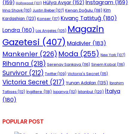
Instagram
(169)
(159)
Hülya Avşar
(152)
Hollywood
(101)
Kenan Doğulu
(118)
Kim
Irina Shayk
(110)
Justin Bieber
(107)
Kıvanç Tatlıtuğ
(180)
Kardashian
(123)
Konser
(117)
Magazin
Londra
(160)
Los Angeles
(105)
Gazetesi
(407)
Maldivler
(183)
Moda
(255)
Mankenler
(226)
New York
(107)
Rihanna
(218)
Serenay Sarıkaya
(116)
Sinem Kobal
(116)
Survivor
(212)
Victoria's Secret
(115)
Twitter
(109)
Victoria Secret
(217)
Yunan Adaları
(135)
İbrahim
İtalya
İngiltere
(118)
İstanbul
(120)
Tatlıses
(112)
İspanya
(112)
(180)
POPULAR POST