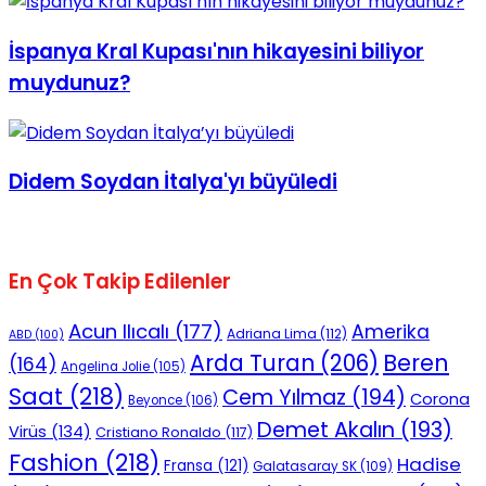
İspanya Kral Kupası'nın hikayesini biliyor
muydunuz?
Didem Soydan İtalya'yı büyüledi
En Çok Takip Edilenler
Acun Ilıcalı
(177)
Amerika
Adriana Lima
(112)
ABD
(100)
Beren
Arda Turan
(206)
(164)
Angelina Jolie
(105)
Saat
(218)
Cem Yılmaz
(194)
Corona
Beyonce
(106)
Demet Akalın
(193)
Virüs
(134)
Cristiano Ronaldo
(117)
Fashion
(218)
Hadise
Fransa
(121)
Galatasaray SK
(109)