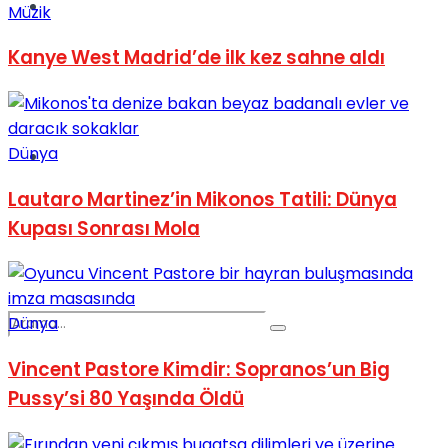
Spor
Müzik
Kanye West Madrid’de ilk kez sahne aldı
Dünya
Podcast
Lautaro Martinez’in Mikonos Tatili: Dünya
Kupası Sonrası Mola
Dünya
Vincent Pastore Kimdir: Sopranos’un Big
Pussy’si 80 Yaşında Öldü