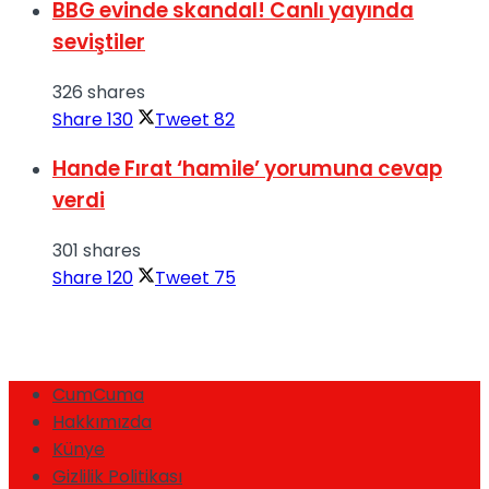
BBG evinde skandal! Canlı yayında
seviştiler
326 shares
Share
130
Tweet
82
Hande Fırat ‘hamile’ yorumuna cevap
verdi
301 shares
Share
120
Tweet
75
CumCuma
Hakkımızda
Künye
Gizlilik Politikası