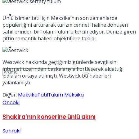
Kadınca
Podcast
Ünlü isimler tatil için Meksika’nın son zamanlarda
popülerliğini arttırarak turizm cenneti haline dönüşen
sahillerinden biri olan Tulum’u tercih ediyor. Denize giren
çiftin romantik halleri objektiflere takıldı.
Dünya
Westwick hakkında geçtiğimiz günlerde sevgilisini
internet üzerinden başkalarıyla flörtleşerek aldattığı
iddiaları ortaya atılmıştı. Westwick bu haberleri
yalanlamıştı.
Türkiye
Diğer:
Meksika
Tatil
Tulum Meksika
No Result
Önceki
Shakira’nın konserine ünlü akını
View All Result
Sonraki