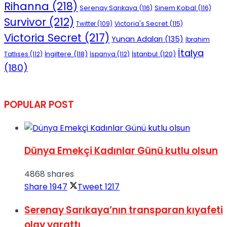
Rihanna
(218)
Serenay Sarıkaya
(116)
Sinem Kobal
(116)
Survivor
(212)
Victoria's Secret
(115)
Twitter
(109)
Victoria Secret
(217)
Yunan Adaları
(135)
İbrahim
İtalya
İngiltere
(118)
İstanbul
(120)
Tatlıses
(112)
İspanya
(112)
(180)
POPULAR POST
Dünya Emekçi Kadınlar Günü kutlu olsun
4868 shares
Share
1947
Tweet
1217
Serenay Sarıkaya’nın transparan kıyafeti
olay yarattı