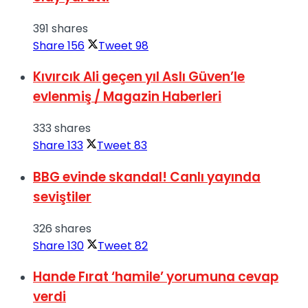
391 shares
Share
156
Tweet
98
Kıvırcık Ali geçen yıl Aslı Güven’le
evlenmiş / Magazin Haberleri
333 shares
Share
133
Tweet
83
BBG evinde skandal! Canlı yayında
seviştiler
326 shares
Share
130
Tweet
82
Hande Fırat ‘hamile’ yorumuna cevap
verdi