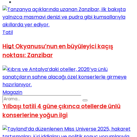
Spor
Tatil
Hint Okyanusu’nun en büyüleyici kaçış
Podcast
noktası: Zanzibar
Magazin
Yılbaşı tatili 4 güne çıkınca otellerde ünlü
konserlerine yoğun ilgi