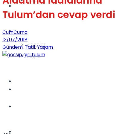
Aldatma iddialarına
Gündem
Tulum’dan cevap verdi
Yaşam
CumCuma
13/07/2018
Videolar
Gündem
,
Tatil
,
Yaşam
Sağlık
TV
Gündem
Kadınca
Dünya