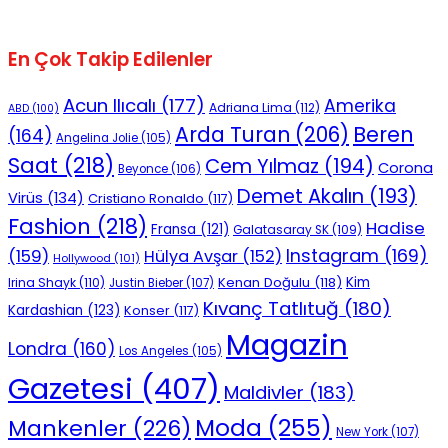
En Çok Takip Edilenler
Acun Ilıcalı
(177)
Amerika
Adriana Lima
(112)
ABD
(100)
Beren
Arda Turan
(206)
(164)
Angelina Jolie
(105)
Saat
(218)
Cem Yılmaz
(194)
Corona
Beyonce
(106)
Demet Akalın
(193)
Virüs
(134)
Cristiano Ronaldo
(117)
Fashion
(218)
Hadise
Fransa
(121)
Galatasaray SK
(109)
Instagram
(169)
(159)
Hülya Avşar
(152)
Hollywood
(101)
Kenan Doğulu
(118)
Kim
Irina Shayk
(110)
Justin Bieber
(107)
Kıvanç Tatlıtuğ
(180)
Kardashian
(123)
Konser
(117)
Magazin
Londra
(160)
Los Angeles
(105)
Gazetesi
(407)
Maldivler
(183)
Moda
(255)
Mankenler
(226)
New York
(107)