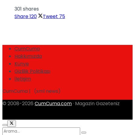
301 shares
Share
120
Tweet
75
CumCuma
Hakkımızda
Künye
Gizlilik Politikası
İletişim
CumCuma | (xml news)
© 2008-2026
CumCuma.com
· Magazin Gazeteniz