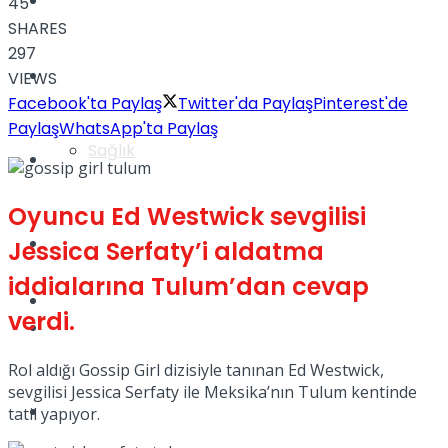
Yaşam
45
SHARES
297
Türkiye
VIEWS
Facebook'ta Paylaş
Twitter'da Paylaş
Pinterest'de
Paylaş
WhatsApp'ta Paylaş
Sağlık
Müzik
Oyuncu Ed Westwick sevgilisi
Sinema
Jessica Serfaty’i aldatma
iddialarına Tulum’dan cevap
TV
verdi.
Tatil
Rol aldığı Gossip Girl dizisiyle tanınan Ed Westwick,
sevgilisi Jessica Serfaty ile Meksika’nın Tulum kentinde
Spor
tatil yapıyor.