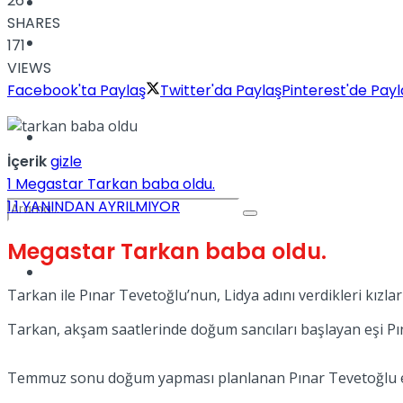
26
Kadınca
SHARES
Podcast
171
VIEWS
Facebook'ta Paylaş
Twitter'da Paylaş
Pinterest'de Payl
Dünya
İçerik
gizle
1
Megastar Tarkan baba oldu.
1.1
YANINDAN AYRILMIYOR
Megastar Tarkan baba oldu.
Türkiye
No Result
Tarkan ile Pınar Tevetoğlu’nun, Lidya adını verdikleri kız
Tarkan, akşam saatlerinde doğum sancıları başlayan eşi Pı
View All Result
Temmuz sonu doğum yapması planlanan Pınar Tevetoğlu er