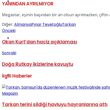
Müzik
YANINDAN AYRILMIYOR
Megastar, eşinin başından bir an olsun ayrılmazken, çiftin a
Diğer:
Almanya
Pınar Tevetoğlu
Tarkan
Önceki
Sinema
Okan Kurt’dan haciz açıklaması
Sonraki
Doğa Rutkay ikizlerine kavuştu
Tatil
İlgili
Haberler
Magazin
Tarkan terini sildiği havluyu hayranlarına attı