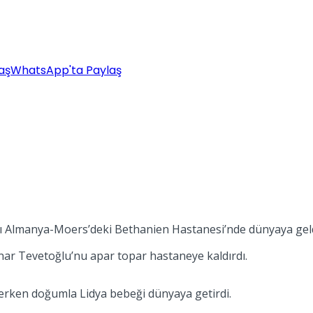
aş
WhatsApp'ta Paylaş
ları Almanya-Moers’deki Bethanien Hastanesi’nde dünyaya geld
nar Tevetoğlu’nu apar topar hastaneye kaldırdı.
ken doğumla Lidya bebeği dünyaya getirdi.