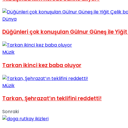
No Result
Dünya
Düğünleri çok konuşulan Gülnur Güneş ile Yiğit Ç
View All Result
Müzik
Tarkan ikinci kez baba oluyor
Müzik
Tarkan, Şehrazat’ın teklifini reddetti!
Sonraki