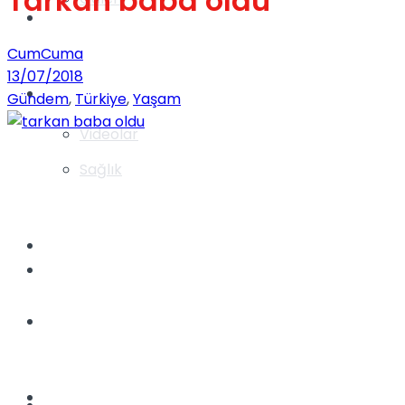
Tarkan baba oldu
Gündem
CumCuma
13/07/2018
Yaşam
Gündem
,
Türkiye
,
Yaşam
Videolar
Sağlık
TV
Gündem
Kadınca
Dünya