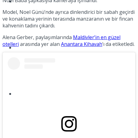
Noel Baba şapkasıyla kameraya ışınlandı.
Müzik
Model, Noel Günü’nde ayrıca dinlendirici bir sabah geçirdi
ve konaklama yerinin terasında manzaranın ve bir fincan
kahvenin tadını çıkardı.
Alena Gerber, paylaşımlarında
Maldivler’in en güzel
otelleri
arasında yer alan
Anantara Kihavah
‘ı da etiketledi.
Sinema
Tatil