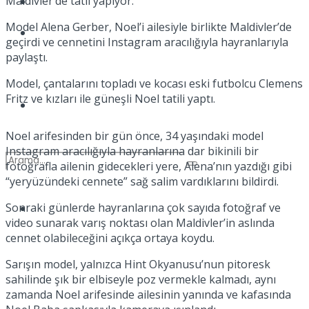
Maldivler’de tatil yapıyor.
Kadınca
Model Alena Gerber, Noel’i ailesiyle birlikte Maldivler’de
Podcast
geçirdi ve cennetini Instagram aracılığıyla hayranlarıyla
paylaştı.
Model, çantalarını topladı ve kocası eski futbolcu Clemens
Fritz ve kızları ile güneşli Noel tatili yaptı.
Dünya
Noel arifesinden bir gün önce, 34 yaşındaki model
Instagram aracılığıyla hayranlarına dar bikinili bir
fotoğrafla ailenin gidecekleri yere, Alena’nın yazdığı gibi
“yeryüzündeki cennete” sağ salim vardıklarını bildirdi.
Sonraki günlerde hayranlarına çok sayıda fotoğraf ve
Türkiye
No Result
video sunarak varış noktası olan Maldivler’in aslında
cennet olabileceğini açıkça ortaya koydu.
Sarışın model, yalnızca Hint Okyanusu’nun pitoresk
View All Result
sahilinde şık bir elbiseyle poz vermekle kalmadı, aynı
zamanda Noel arifesinde ailesinin yanında ve kafasında