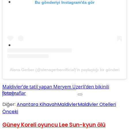
Spor
Bu gönderiyi Instagram'da gör
Podcast
Alena Gerber (@alenagerberofficial)'in paylaştığı bir gönderi
Maldivler’de tatil yapan Meryem Uzerli’den bikinili
fotoğraflar
Diğer:
Anantara Kihavah
Maldivler
Maldivler Otelleri
Önceki
Güney Koreli oyuncu Lee Sun-kyun ölü