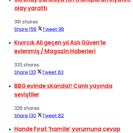
olay yarattı
391 shares
Share
156
Tweet
98
Kıvırcık Ali geçen yıl Aslı Güven’le
evlenmiş / Magazin Haberleri
333 shares
Share
133
Tweet
83
BBG evinde skandal! Canlı yayında
seviştiler
326 shares
Share
130
Tweet
82
Hande Fırat ‘hamile’ yorumuna cevap