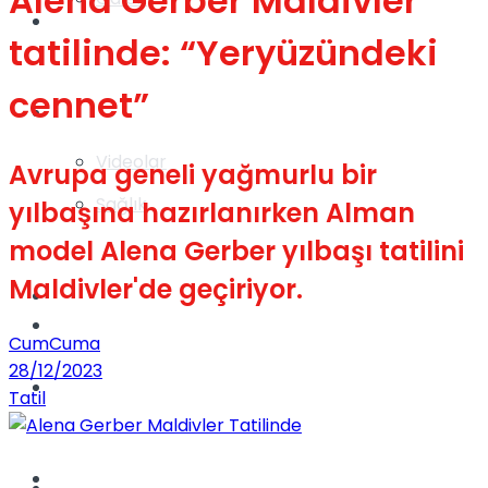
Alena Gerber Maldivler
Gündem
tatilinde: “Yeryüzündeki
cennet”
Yaşam
Videolar
Avrupa geneli yağmurlu bir
Sağlık
yılbaşına hazırlanırken Alman
model Alena Gerber yılbaşı tatilini
Maldivler'de geçiriyor.
TV
Gündem
CumCuma
28/12/2023
Kadınca
Tatil
Dünya