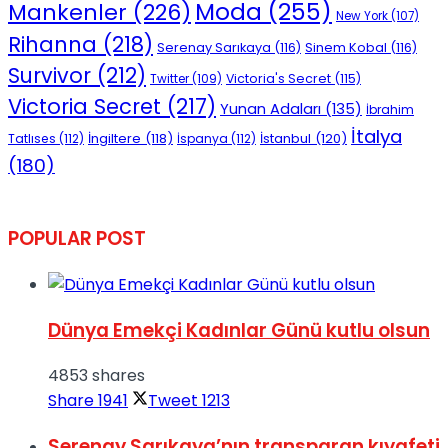
Moda
(255)
Mankenler
(226)
New York
(107)
Rihanna
(218)
Serenay Sarıkaya
(116)
Sinem Kobal
(116)
Survivor
(212)
Victoria's Secret
(115)
Twitter
(109)
Victoria Secret
(217)
Yunan Adaları
(135)
İbrahim
İtalya
İngiltere
(118)
İstanbul
(120)
Tatlıses
(112)
İspanya
(112)
(180)
POPULAR POST
Dünya Emekçi Kadınlar Günü kutlu olsun
4853 shares
Share
1941
Tweet
1213
Serenay Sarıkaya’nın transparan kıyafeti