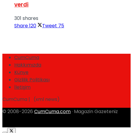
verdi
301 shares
Share
120
Tweet
75
CumCuma
Hakkımızda
Künye
Gizlilik Politikası
İletişim
CumCuma | (xml news)
© 2008-2026
CumCuma.com
· Magazin Gazeteniz