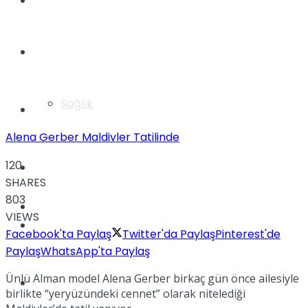
Yaşam
Türkiye
Sağlık
Müzik
Alena Gerber Maldivler Tatilinde
120
Sinema
SHARES
803
TV
VIEWS
Tatil
Facebook'ta Paylaş
Twitter'da Paylaş
Pinterest'de
Paylaş
WhatsApp'ta Paylaş
Ünlü Alman model Alena Gerber birkaç gün önce ailesiyle
Spor
birlikte “yeryüzündeki cennet” olarak nitelediği