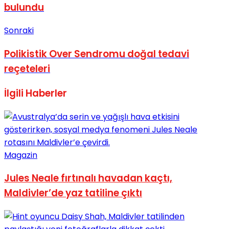
bulundu
No Result
Sonraki
Polikistik Over Sendromu doğal tedavi
reçeteleri
View All Result
İlgili
Haberler
Magazin
Jules Neale fırtınalı havadan kaçtı,
Maldivler’de yaz tatiline çıktı