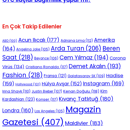
En Çok Takip Edilenler
Acun Ilıcalı
(177)
Amerika
Adriana Lima
(112)
ABD
(100)
Beren
Arda Turan
(206)
(164)
Angelina Jolie
(105)
Saat
(218)
Cem Yılmaz
(194)
Corona
Beyonce
(106)
Demet Akalın
(193)
Virüs
(134)
Cristiano Ronaldo
(117)
Fashion
(218)
Hadise
Fransa
(121)
Galatasaray SK
(109)
Instagram
(169)
(159)
Hülya Avşar
(152)
Hollywood
(101)
Kenan Doğulu
(118)
Kim
Irina Shayk
(110)
Justin Bieber
(107)
Kıvanç Tatlıtuğ
(180)
Kardashian
(123)
Konser
(117)
Magazin
Londra
(160)
Los Angeles
(105)
Gazetesi
(407)
Maldivler
(183)