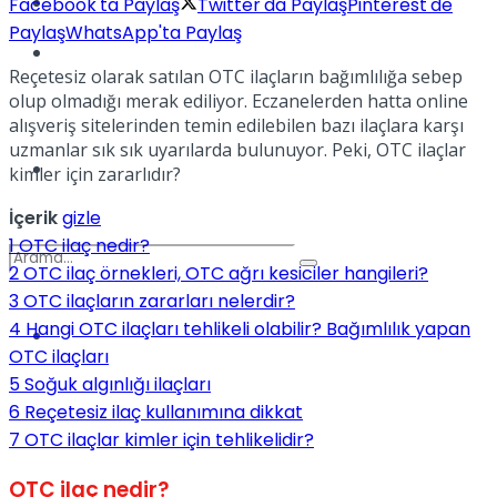
Kadınca
Facebook'ta Paylaş
Twitter'da Paylaş
Pinterest'de
Paylaş
WhatsApp'ta Paylaş
Podcast
Reçetesiz olarak satılan OTC ilaçların bağımlılığa sebep
olup olmadığı merak ediliyor. Eczanelerden hatta online
alışveriş sitelerinden temin edilebilen bazı ilaçlara karşı
uzmanlar sık sık uyarılarda bulunuyor. Peki, OTC ilaçlar
Dünya
kimler için zararlıdır?
İçerik
gizle
1
OTC ilaç nedir?
2
OTC ilaç örnekleri, OTC ağrı kesiciler hangileri?
3
OTC ilaçların zararları nelerdir?
4
Hangi OTC ilaçları tehlikeli olabilir? Bağımlılık yapan
Türkiye
No Result
OTC ilaçları
5
Soğuk algınlığı ilaçları
6
Reçetesiz ilaç kullanımına dikkat
7
OTC ilaçlar kimler için tehlikelidir?
View All Result
OTC ilaç nedir?