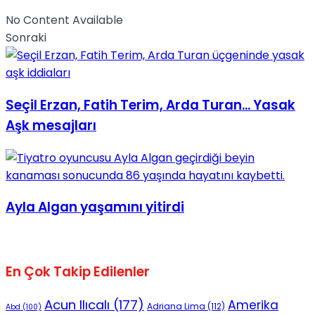
No Content Available
Sonraki
Seçil Erzan, Fatih Terim, Arda Turan... Yasak
Aşk mesajları
Ayla Algan yaşamını yitirdi
En Çok Takip Edilenler
Acun Ilıcalı
(177)
Amerika
Adriana Lima
(112)
Abd
(100)