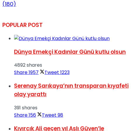
(180)
POPULAR POST
Dünya Emekçi Kadınlar Günü kutlu olsun
4892 shares
Share
1957
Tweet
1223
Serenay Sarıkaya’nın transparan kıyafeti
olay yarattı
391 shares
Share
156
Tweet
98
Kıvırcık Ali geçen yıl Aslı Güven’le