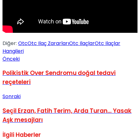
Diğer:
Otc
Otc Ilaç Zararları
Otc Ilaçlar
Otc Ilaçlar
Hangileri
Önceki
Polikistik Over Sendromu doğal tedavi
reçeteleri
Sonraki
Seçil Erzan, Fatih Terim, Arda Turan… Yasak
Aşk mesajları
İlgili
Haberler