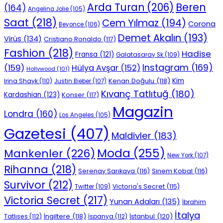
Beren
Arda Turan
(206)
(164)
Angelina Jolie
(105)
Saat
(218)
Cem Yılmaz
(194)
Corona
Beyonce
(106)
Demet Akalın
(193)
Virüs
(134)
Cristiano Ronaldo
(117)
Fashion
(218)
Hadise
Fransa
(121)
Galatasaray Sk
(109)
Instagram
(169)
(159)
Hülya Avşar
(152)
Hollywood
(101)
Kenan Doğulu
(118)
Kim
Irina Shayk
(110)
Justin Bieber
(107)
Kıvanç Tatlıtuğ
(180)
Kardashian
(123)
Konser
(117)
Magazin
Londra
(160)
Los Angeles
(105)
Gazetesi
(407)
Maldivler
(183)
Moda
(255)
Mankenler
(226)
New York
(107)
Rihanna
(218)
Serenay Sarıkaya
(116)
Sinem Kobal
(116)
Survivor
(212)
Victoria's Secret
(115)
Twitter
(109)
Victoria Secret
(217)
Yunan Adaları
(135)
İbrahim
İtalya
İngiltere
(118)
İstanbul
(120)
Tatlıses
(112)
İspanya
(112)