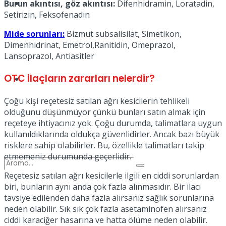
Spor
Burun akıntısı, göz akıntısı:
Difenhidramin, Loratadin,
Setirizin, Feksofenadin
Mide sorunları:
Bizmut subsalisilat, Simetikon,
Dimenhidrinat, Emetrol,Ranitidin, Omeprazol,
Lansoprazol, Antiasitler
OTC ilaçların zararları nelerdir?
Podcast
Çoğu kişi reçetesiz satılan ağrı kesicilerin tehlikeli
olduğunu düşünmüyor çünkü bunları satın almak için
reçeteye ihtiyacınız yok. Çoğu durumda, talimatlara uygun
kullanıldıklarında oldukça güvenlidirler. Ancak bazı büyük
risklere sahip olabilirler. Bu, özellikle talimatları takip
etmemeniz durumunda geçerlidir.
Reçetesiz satılan ağrı kesicilerle ilgili en ciddi sorunlardan
biri, bunların aynı anda çok fazla alınmasıdır. Bir ilacı
tavsiye edilenden daha fazla alırsanız sağlık sorunlarına
neden olabilir. Sık sık çok fazla asetaminofen alırsanız
ciddi karaciğer hasarına ve hatta ölüme neden olabilir.