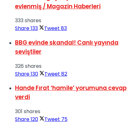
evlenmiş / Magazin Haberleri
333 shares
Share
133
Tweet
83
BBG evinde skandal! Canlı yayında
seviştiler
326 shares
Share
130
Tweet
82
Hande Fırat ‘hamile’ yorumuna cevap
verdi
301 shares
Share
120
Tweet
75