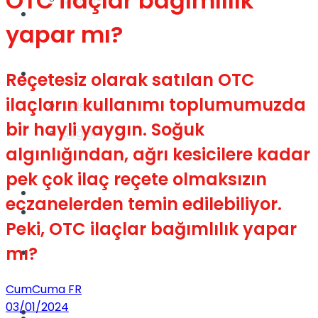
OTC ilaçlar bağımlılık
Gündem
yapar mı?
Yaşam
Reçetesiz olarak satılan OTC
ilaçların kullanımı toplumumuzda
Videolar
bir hayli yaygın. Soğuk
Sağlık
algınlığından, ağrı kesicilere kadar
pek çok ilaç reçete olmaksızın
TV
eczanelerden temin edilebiliyor.
Gündem
Peki, OTC ilaçlar bağımlılık yapar
mı?
Kadınca
CumCuma FR
03/01/2024
Dünya