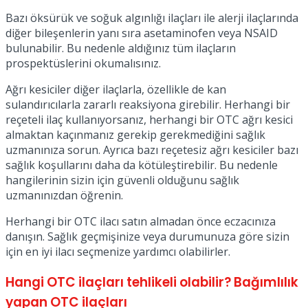
No Result
Bazı öksürük ve soğuk algınlığı ilaçları ile alerji ilaçlarında
diğer bileşenlerin yanı sıra asetaminofen veya NSAID
bulunabilir. Bu nedenle aldığınız tüm ilaçların
prospektüslerini okumalısınız.
Ağrı kesiciler diğer ilaçlarla, özellikle de kan
sulandırıcılarla zararlı reaksiyona girebilir. Herhangi bir
reçeteli ilaç kullanıyorsanız, herhangi bir OTC ağrı kesici
View All Result
almaktan kaçınmanız gerekip gerekmediğini sağlık
uzmanınıza sorun. Ayrıca bazı reçetesiz ağrı kesiciler bazı
sağlık koşullarını daha da kötüleştirebilir. Bu nedenle
hangilerinin sizin için güvenli olduğunu sağlık
uzmanınızdan öğrenin.
Herhangi bir OTC ilacı satın almadan önce eczacınıza
danışın. Sağlık geçmişinize veya durumunuza göre sizin
için en iyi ilacı seçmenize yardımcı olabilirler.
Hangi OTC ilaçları tehlikeli olabilir? Bağımlılık
yapan OTC ilaçları