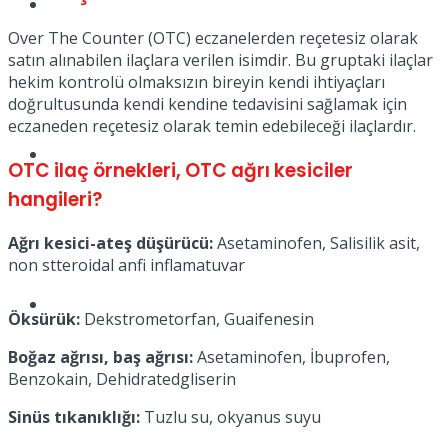
Müzik
Over The Counter (OTC) eczanelerden reçetesiz olarak
satın alınabilen ilaçlara verilen isimdir. Bu gruptaki ilaçlar
hekim kontrolü olmaksızın bireyin kendi ihtiyaçları
doğrultusunda kendi kendine tedavisini sağlamak için
eczaneden reçetesiz olarak temin edebileceği ilaçlardır.
Sinema
OTC ilaç örnekleri, OTC ağrı kesiciler
hangileri?
Ağrı kesici-ateş düşürücü:
Asetaminofen, Salisilik asit,
non stteroidal anfi inflamatuvar
Tatil
Öksürük:
Dekstrometorfan, Guaifenesin
Boğaz ağrısı, baş ağrısı:
Asetaminofen, İbuprofen,
Benzokain, Dehidratedgliserin
Sinüs tıkanıklığı:
Tuzlu su, okyanus suyu