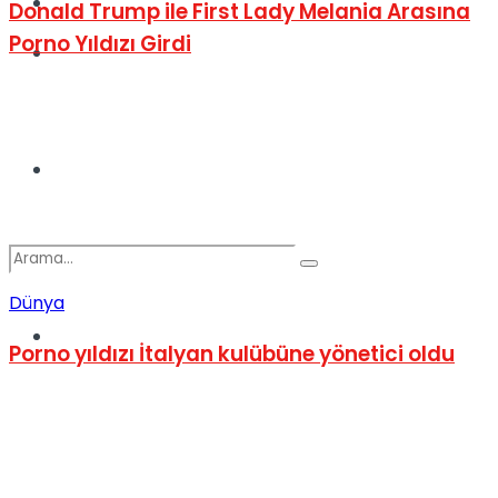
Kadınca
Donald Trump ile First Lady Melania Arasına
Porno Yıldızı Girdi
Podcast
Dünya
Dünya
Türkiye
No Result
Porno yıldızı İtalyan kulübüne yönetici oldu
View All Result