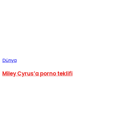
Dünya
Miley Cyrus’a porno teklifi