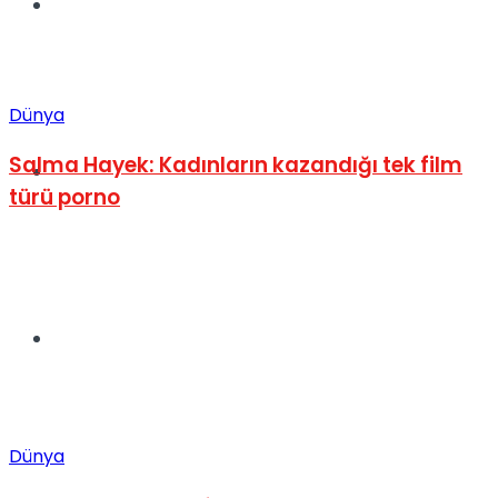
Müzik
Dünya
Salma Hayek: Kadınların kazandığı tek film
Sinema
türü porno
Tatil
Dünya