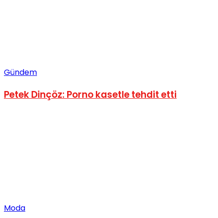
Gündem
Petek Dinçöz: Porno kasetle tehdit etti
Moda