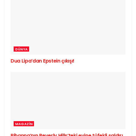
DÜNYA
Dua Lipa’dan Epstein çıkışı!
MAGAZIN
Rihanna’nın Beverly Hills’teki evine tüfekli saldırı