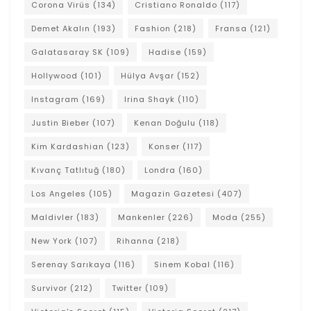
Corona Virüs
(134)
Cristiano Ronaldo
(117)
Demet Akalın
(193)
Fashion
(218)
Fransa
(121)
Galatasaray SK
(109)
Hadise
(159)
Hollywood
(101)
Hülya Avşar
(152)
Instagram
(169)
Irina Shayk
(110)
Justin Bieber
(107)
Kenan Doğulu
(118)
Kim Kardashian
(123)
Konser
(117)
Kıvanç Tatlıtuğ
(180)
Londra
(160)
Los Angeles
(105)
Magazin Gazetesi
(407)
Maldivler
(183)
Mankenler
(226)
Moda
(255)
New York
(107)
Rihanna
(218)
Serenay Sarıkaya
(116)
Sinem Kobal
(116)
Survivor
(212)
Twitter
(109)