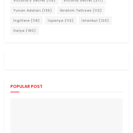
Victoria's Secret
(115)
Victoria Secret
(217)
Yunan Adaları
(135)
İbrahim Tatlıses
(112)
İngiltere
(118)
İspanya
(112)
İstanbul
(120)
İtalya
(180)
POPULAR POST