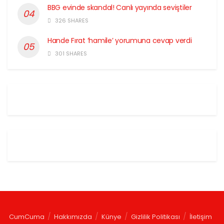
BBG evinde skandal! Canlı yayında seviştiler
326 SHARES
Hande Fırat ‘hamile’ yorumuna cevap verdi
301 SHARES
CumCuma
Hakkımızda
Künye
Gizlilik Politikası
İletişim