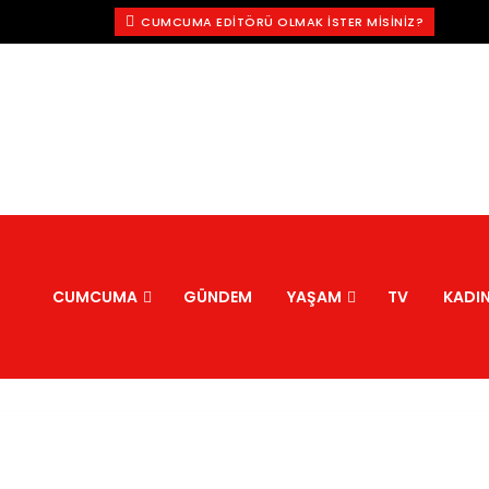
CUMCUMA EDITÖRÜ OLMAK İSTER MISINIZ?
CUMCUMA
GÜNDEM
YAŞAM
TV
KADI