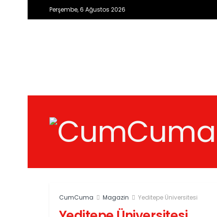
Perşembe, 6 Ağustos 2026
CumCuma
Magazin
Yeditepe Üniversitesi
Yeditepe Üniversitesi