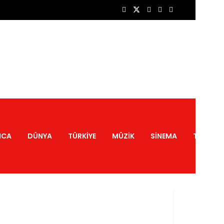
NCA
DÜNYA
TÜRKIYE
MÜZIK
SINEMA
TATIL