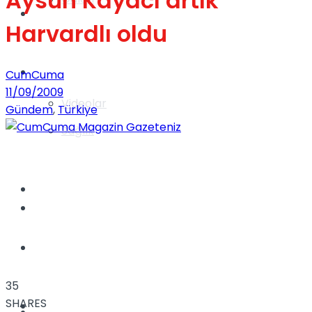
Aysun Kayacı artık
Gündem
Harvardlı oldu
Yaşam
CumCuma
11/09/2009
Videolar
Gündem
,
Türkiye
Sağlık
TV
Gündem
Kadınca
35
SHARES
Dünya