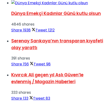
Dünya Emekçi Kadınlar Günü kutlu olsun
4846 shares
Share
1938
Tweet
1212
Serenay Sarıkaya’nın transparan kıyafeti
olay yarattı
391 shares
Share
156
Tweet
98
Kıvırcık Ali geçen yıl Aslı Güven’le
evlenmiş / Magazin Haberleri
333 shares
Share
133
Tweet
83