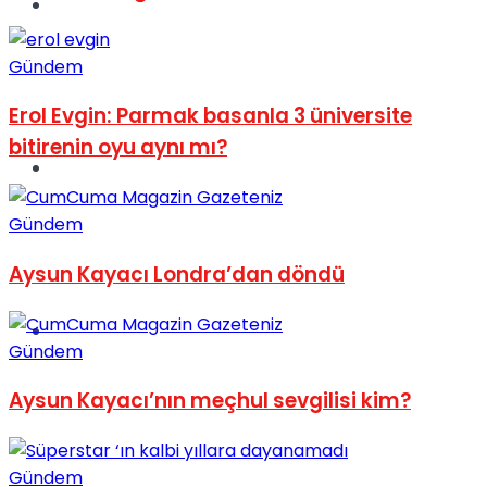
Müzik
Gündem
Erol Evgin: Parmak basanla 3 üniversite
bitirenin oyu aynı mı?
Sinema
Gündem
Aysun Kayacı Londra’dan döndü
Tatil
Gündem
Aysun Kayacı’nın meçhul sevgilisi kim?
Gündem