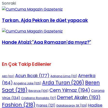
Sonraki
No Result
Tarkan, Ajda Pekkan ile düet yapacak
Hande Ataizi;"Aaa Ramazan'da mıyız?"
View All Result
En Çok Takip Edilenler
Acun Ilıcalı
(177)
Amerika
Adriana Lima
(112)
ABD
(100)
Beren
Arda Turan
(206)
(164)
Angelina Jolie
(105)
Saat
(218)
Cem Yılmaz
(194)
Corona
Beyonce
(106)
Demet Akalın
(193)
Virüs
(134)
Cristiano Ronaldo
(117)
Fashion
(218)
Hadise
Fransa
(121)
Galatasaray SK
(109)