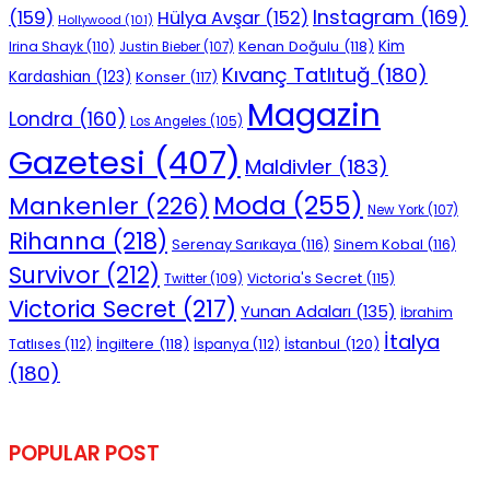
Instagram
(169)
(159)
Hülya Avşar
(152)
Hollywood
(101)
Kenan Doğulu
(118)
Kim
Irina Shayk
(110)
Justin Bieber
(107)
Kıvanç Tatlıtuğ
(180)
Kardashian
(123)
Konser
(117)
Magazin
Londra
(160)
Los Angeles
(105)
Gazetesi
(407)
Maldivler
(183)
Moda
(255)
Mankenler
(226)
New York
(107)
Rihanna
(218)
Serenay Sarıkaya
(116)
Sinem Kobal
(116)
Survivor
(212)
Victoria's Secret
(115)
Twitter
(109)
Victoria Secret
(217)
Yunan Adaları
(135)
İbrahim
İtalya
İngiltere
(118)
İstanbul
(120)
Tatlıses
(112)
İspanya
(112)
(180)
POPULAR POST