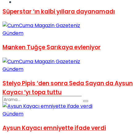
Spor
Süperstar ‘ın kalbi yıllara dayanamadı
Gündem
Manken Tuğçe Sarıkaya evleniyor
Podcast
Gündem
Stelyo Pipis ‘den sonra Seda Sayan da Aysun
Kayacı ‘yı topa tuttu
Gündem
Aysun Kayacı emniyette ifade verdi