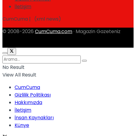
İletişim
CumCuma | (xml news)
© 2008-2026
CumCuma.com
· Magazin Gazeteniz
No Result
View All Result
CumCuma
Gizlilik Politikası
Hakkımızda
İletişim
İnsan Kaynakları
Künye