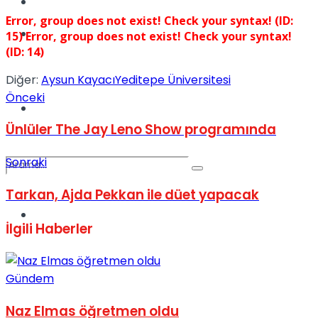
Kadınca
Error, group does not exist! Check your syntax! (ID:
Podcast
15)
Error, group does not exist! Check your syntax!
(ID: 14)
Diğer:
Aysun Kayacı
Yeditepe Üniversitesi
Önceki
Dünya
Ünlüler The Jay Leno Show programında
Sonraki
Tarkan, Ajda Pekkan ile düet yapacak
Türkiye
No Result
İlgili
Haberler
Gündem
View All Result
Naz Elmas öğretmen oldu