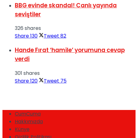
BBG evinde skandal! Canlı yayında
seviştiler
326 shares
Share
130
Tweet
82
Hande Fırat ‘hamile’ yorumuna cevap
verdi
301 shares
Share
120
Tweet
75
CumCuma
Hakkımızda
Künye
Gizlilik Politikası