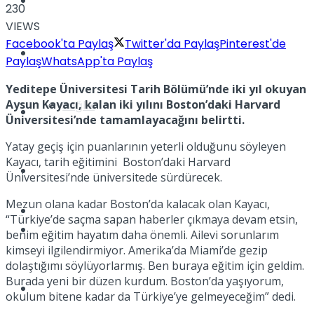
Yaşam
230
VIEWS
Facebook'ta Paylaş
Twitter'da Paylaş
Pinterest'de
Türkiye
Paylaş
WhatsApp'ta Paylaş
Yeditepe Üniversitesi Tarih Bölümü’nde iki yıl okuyan
Aysun Kayacı, kalan iki yılını Boston’daki Harvard
Sağlık
Müzik
Üniversitesi’nde tamamlayacağını belirtti.
Yatay geçiş için puanlarının yeterli olduğunu söyleyen
Kayacı, tarih eğitimini Boston’daki Harvard
Sinema
Üniversitesi’nde üniversitede sürdürecek.
Mezun olana kadar Boston’da kalacak olan Kayacı,
TV
“Türkiye’de saçma sapan haberler çıkmaya devam etsin,
Tatil
benim eğitim hayatım daha önemli. Ailevi sorunlarım
kimseyi ilgilendirmiyor. Amerika’da Miami’de gezip
dolaştığımı söylüyorlarmış. Ben buraya eğitim için geldim.
Burada yeni bir düzen kurdum. Boston’da yaşıyorum,
Spor
okulum bitene kadar da Türkiye’ye gelmeyeceğim” dedi.