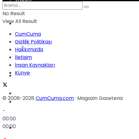
Yaşam
No Result
View All Result
Türkiye
CumCuma
Gizlilik Politikası
Sağlık
Müzik
Hakkımızda
İletişim
İnsan Kaynakları
Künye
Sinema
TV
© 2008-2026
CumCuma.com
· Magazin Gazeteniz
Tatil
-
00:00
00:00
Spor