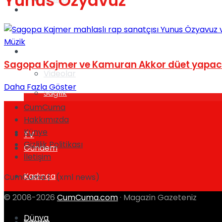
Yunus Özyavuz
Gündem
Müzik
Yaşam
Sagopa Kajmer ve Kamuran Akkor düet yapa
Videolar
Daha Fazla Göster
Sağlık
CumCuma
Hakkımızda
Künye
TV
Gizlilik Politikası
Gündem
İletişim
Kadınca
CumCuma | (xml news)
© 2008-2026
CumCuma.com
· Magazin Gazeteniz
Dünya