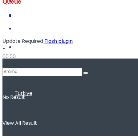
Kadınca
Queue
Podcast
Update Required
Flash plugin
Dünya
-
00:00
00:00
Türkiye
No Result
View All Result