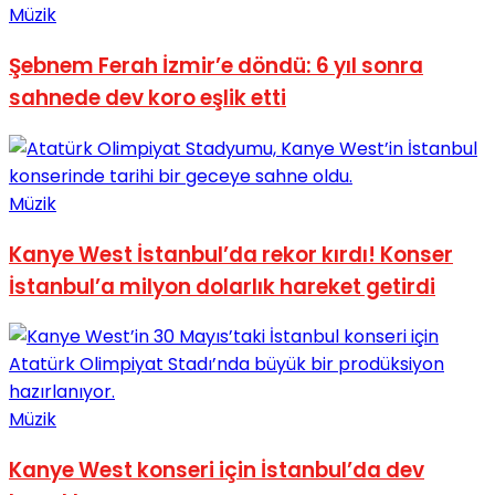
Müzik
Şebnem Ferah İzmir’e döndü: 6 yıl sonra
sahnede dev koro eşlik etti
Müzik
Kanye West İstanbul’da rekor kırdı! Konser
İstanbul’a milyon dolarlık hareket getirdi
Müzik
Kanye West konseri için İstanbul’da dev