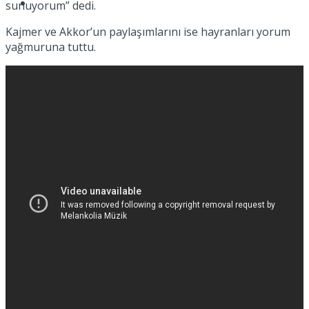
Müzik
sunuyorum” dedi.
Kajmer ve Akkor’un paylaşımlarını ise hayranları yorum
yağmuruna tuttu.
Sinema
Tatil