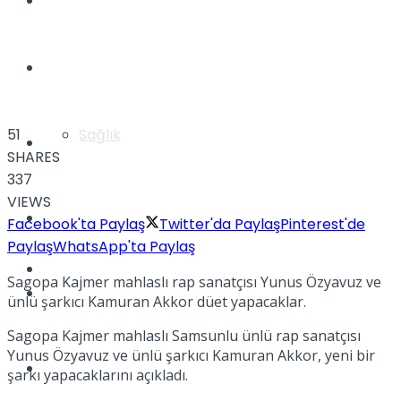
Yaşam
Türkiye
Sağlık
51
Müzik
SHARES
337
VIEWS
Sinema
Facebook'ta Paylaş
Twitter'da Paylaş
Pinterest'de
Paylaş
WhatsApp'ta Paylaş
TV
Sagopa Kajmer mahlaslı rap sanatçısı Yunus Özyavuz ve
Tatil
ünlü şarkıcı Kamuran Akkor düet yapacaklar.
Sagopa Kajmer mahlaslı Samsunlu ünlü rap sanatçısı
Yunus Özyavuz ve ünlü şarkıcı Kamuran Akkor, yeni bir
Spor
şarkı yapacaklarını açıkladı.