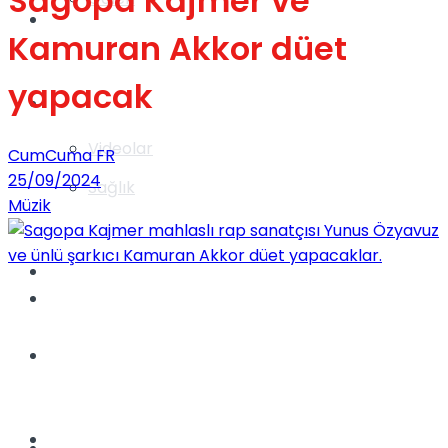
Sagopa Kajmer ve
Gündem
Kamuran Akkor düet
yapacak
Yaşam
Videolar
CumCuma FR
25/09/2024
Sağlık
Müzik
TV
Gündem
Kadınca
Dünya