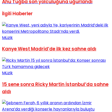
Ahu Tuğba son yolculuğuna uğurlandı
No Result
İlgili
Haberler
Müzik
View All Result
Kanye West Madrid’de ilk kez sahne aldı
Müzik
15 sene sonra Ricky Martin İstanbul’da sahne
aldı