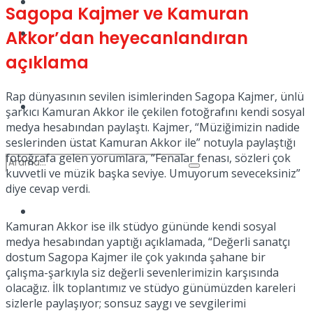
Kadınca
Sagopa Kajmer ve Kamuran
Podcast
Akkor’dan heyecanlandıran
açıklama
Rap dünyasının sevilen isimlerinden Sagopa Kajmer, ünlü
Dünya
şarkıcı Kamuran Akkor ile çekilen fotoğrafını kendi sosyal
medya hesabından paylaştı. Kajmer, “Müziğimizin nadide
seslerinden üstat Kamuran Akkor ile” notuyla paylaştığı
fotoğrafa gelen yorumlara, “Fenalar fenası, sözleri çok
kuvvetli ve müzik başka seviye. Umuyorum seveceksiniz”
diye cevap verdi.
Türkiye
No Result
Kamuran Akkor ise ilk stüdyo gününde kendi sosyal
medya hesabından yaptığı açıklamada, “Değerli sanatçı
dostum Sagopa Kajmer ile çok yakında şahane bir
çalışma-şarkıyla siz değerli sevenlerimizin karşısında
View All Result
olacağız. İlk toplantımız ve stüdyo günümüzden kareleri
sizlerle paylaşıyor; sonsuz saygı ve sevgilerimi