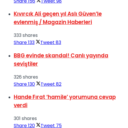
Share
156
Tweet
98
Kıvırcık Ali geçen yıl Aslı Güven’le
evlenmiş / Magazin Haberleri
333 shares
Share
133
Tweet
83
BBG evinde skandal! Canlı yayında
seviştiler
326 shares
Share
130
Tweet
82
Hande Fırat ‘hamile’ yorumuna cevap
verdi
301 shares
Share
120
Tweet
75