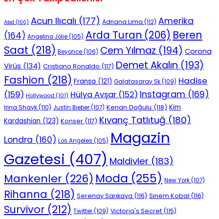
Acun Ilıcalı
(177)
Amerika
Adriana Lima
(112)
Abd
(100)
Beren
Arda Turan
(206)
(164)
Angelina Jolie
(105)
Saat
(218)
Cem Yılmaz
(194)
Corona
Beyonce
(106)
Demet Akalın
(193)
Virüs
(134)
Cristiano Ronaldo
(117)
Fashion
(218)
Hadise
Fransa
(121)
Galatasaray Sk
(109)
Instagram
(169)
(159)
Hülya Avşar
(152)
Hollywood
(101)
Kenan Doğulu
(118)
Kim
Irina Shayk
(110)
Justin Bieber
(107)
Kıvanç Tatlıtuğ
(180)
Kardashian
(123)
Konser
(117)
Magazin
Londra
(160)
Los Angeles
(105)
Gazetesi
(407)
Maldivler
(183)
Moda
(255)
Mankenler
(226)
New York
(107)
Rihanna
(218)
Serenay Sarıkaya
(116)
Sinem Kobal
(116)
Survivor
(212)
Victoria's Secret
(115)
Twitter
(109)