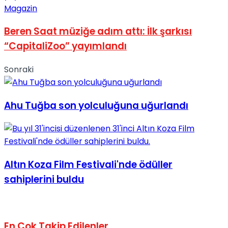
Magazin
Beren Saat müziğe adım attı: İlk şarkısı
“CapitaliZoo” yayımlandı
Sonraki
Ahu Tuğba son yolculuğuna uğurlandı
Altın Koza Film Festivali'nde ödüller
sahiplerini buldu
En Çok Takip Edilenler