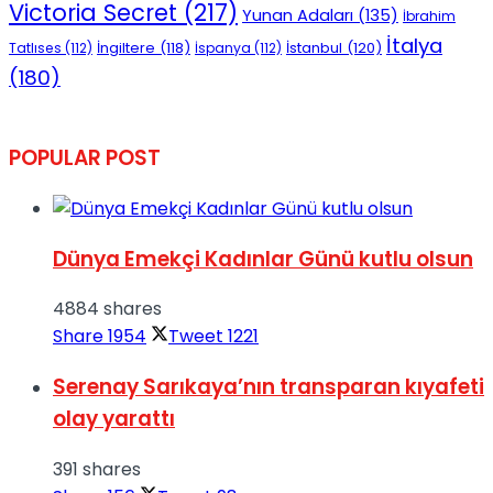
Victoria Secret
(217)
Yunan Adaları
(135)
İbrahim
İtalya
İngiltere
(118)
İstanbul
(120)
Tatlıses
(112)
İspanya
(112)
(180)
POPULAR POST
Dünya Emekçi Kadınlar Günü kutlu olsun
4884 shares
Share
1954
Tweet
1221
Serenay Sarıkaya’nın transparan kıyafeti
olay yarattı
391 shares